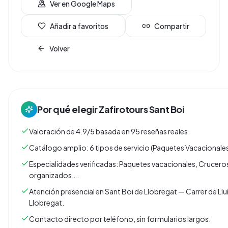
Ver en Google Maps
Añadir a favoritos
Compartir
Volver
Por qué elegir
Zafirotours Sant Boi
Valoración de 4.9/5 basada en 95 reseñas reales.
Catálogo amplio: 6 tipos de servicio (Paquetes Vacacionales
Especialidades verificadas: Paquetes vacacionales, Crucer
organizados….
Atención presencial en Sant Boi de Llobregat — Carrer de Lluí
Llobregat.
Contacto directo por teléfono, sin formularios largos.