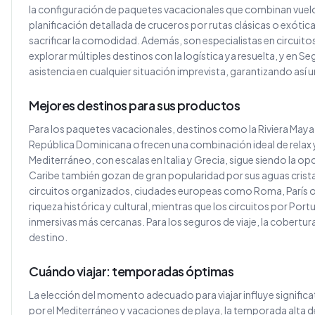
la configuración de paquetes vacacionales que combinan vuelo 
planificación detallada de cruceros por rutas clásicas o exóti
sacrificar la comodidad. Además, son especialistas en circuit
explorar múltiples destinos con la logística ya resuelta, y en 
asistencia en cualquier situación imprevista, garantizando así 
Mejores destinos para sus productos
Para los paquetes vacacionales, destinos como la Riviera Maya
República Dominicana ofrecen una combinación ideal de relax y
Mediterráneo, con escalas en Italia y Grecia, sigue siendo la opc
Caribe también gozan de gran popularidad por sus aguas cristali
circuitos organizados, ciudades europeas como Roma, París o
riqueza histórica y cultural, mientras que los circuitos por Po
inmersivas más cercanas. Para los seguros de viaje, la cobertur
destino.
Cuándo viajar: temporadas óptimas
La elección del momento adecuado para viajar influye significa
por el Mediterráneo y vacaciones de playa, la temporada alta de