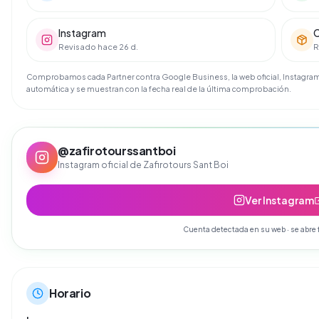
Instagram
C
Revisado hace 26 d.
R
Comprobamos cada Partner contra Google Business, la web oficial, Instagram 
automática y se muestran con la fecha real de la última comprobación.
@
zafirotourssantboi
Instagram oficial de
Zafirotours Sant Boi
Ver Instagram
Cuenta detectada en su web · se abre 
Horario