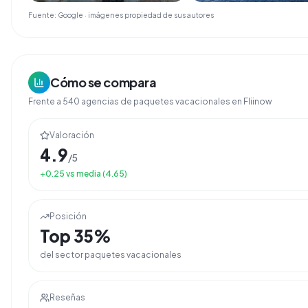
Fuente: Google · imágenes propiedad de sus autores
Cómo se compara
Frente a
540
agencias de
paquetes vacacionales
en Fliinow
Valoración
4.9
/5
+
0.25
vs media (
4.65
)
Posición
Top
35
%
del sector
paquetes vacacionales
Reseñas