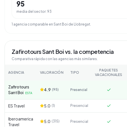
95
media del sector:
93
1
agencia
comparable
en
Sant Boi de Llobregat
.
Zafirotours Sant Boi
vs. la competencia
Comparativa rápida con las agencias más similares.
PAQUETES
AGENCIA
VALORACIÓN
TIPO
VACACIONALES
Zafirotours
4.9
(
95
)
Presencial
Sant Boi
ESTA
ES Travel
5.0
(
1
)
Presencial
Iberoamerica
5.0
(
315
)
Presencial
Travel