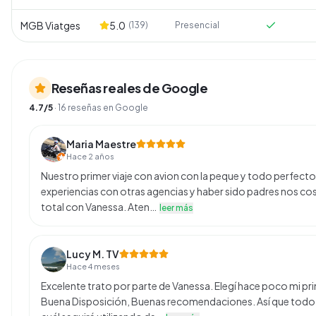
MGB Viatges
5.0
(
139
)
Presencial
Reseñas reales de Google
4.7
/5
·
16
reseñas en Google
Maria Maestre
Hace 2 años
Nuestro primer viaje con avion con la peque y todo perfect
experiencias con otras agencias y haber sido padres nos cost
total con Vanessa. Aten…
leer más
Lucy M. TV
Hace 4 meses
Excelente trato por parte de Vanessa. Elegí hace poco mi pri
Buena Disposición, Buenas recomendaciones. Así que todo 