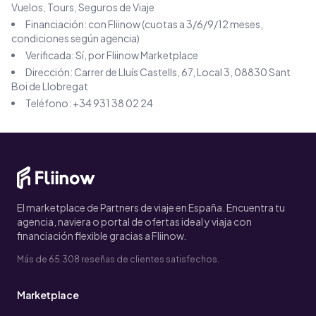
Vuelos, Tours, Seguros de Viaje
Financiación: con Fliinow (cuotas a 3/6/9/12 meses,
condiciones según agencia)
Verificada: Sí, por Fliinow Marketplace
Dirección:
Carrer de Lluís Castells, 67, Local 3, 08830 Sant
Boi de Llobregat
Teléfono:
+34 931 38 02 24
El marketplace de Partners de viaje en España. Encuentra tu
agencia, naviera o portal de ofertas ideal y viaja con
financiación flexible gracias a Fliinow.
Más de 65.308 reseñas de clientes satisfechos.
Marketplace