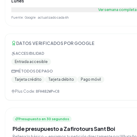
Lunes
Ver semana completa
Fuente: Google · actualizado cada 6h
DATOS VERIFICADOS POR GOOGLE
ACCESIBILIDAD
Entrada accesible
MÉTODOS DE PAGO
Tarjeta crédito
Tarjeta débito
Pago móvil
Plus Code:
8FH482WP+C8
Presupuesto en 30 segundos
Pide presupuesto a Zafirotours Sant Boi
Rellena lo básico — enviamos tu petición directamente por Whats