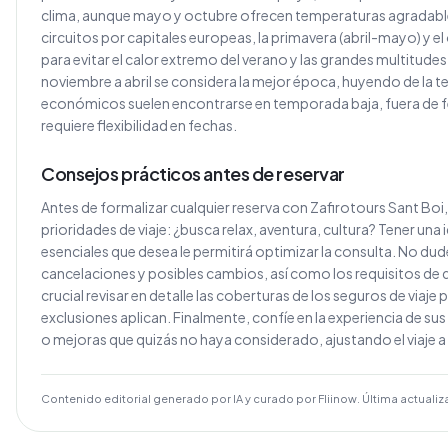
clima, aunque mayo y octubre ofrecen temperaturas agradables
circuitos por capitales europeas, la primavera (abril-mayo) y
para evitar el calor extremo del verano y las grandes multitude
noviembre a abril se considera la mejor época, huyendo de la
económicos suelen encontrarse en temporada baja, fuera de fe
requiere flexibilidad en fechas.
Consejos prácticos antes de reservar
Antes de formalizar cualquier reserva con Zafirotours Sant Bo
prioridades de viaje: ¿busca relax, aventura, cultura? Tener una
esenciales que desea le permitirá optimizar la consulta. No dude
cancelaciones y posibles cambios, así como los requisitos de 
crucial revisar en detalle las coberturas de los seguros de via
exclusiones aplican. Finalmente, confíe en la experiencia de sus
o mejoras que quizás no haya considerado, ajustando el viaje a
Contenido editorial generado por IA y curado por Fliinow. Última actualiz