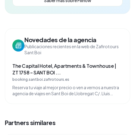
Saber más sobre Fliinow
Novedades de la agencia
Publicaciones recientes en la web de Zafirotours
Sant Boi
The Capital Hotel, Apartments & Townhouse |
ZT 1758 – SANT BOI ...
booking.santboi.zafirotours.es
Reserva tu viaje al mejor precio o ven a vernos a nuestra
agencia de viajes en Sant Boi de Llobregat C/. Lluis
Castells, 67 Local 1.
Partners similares