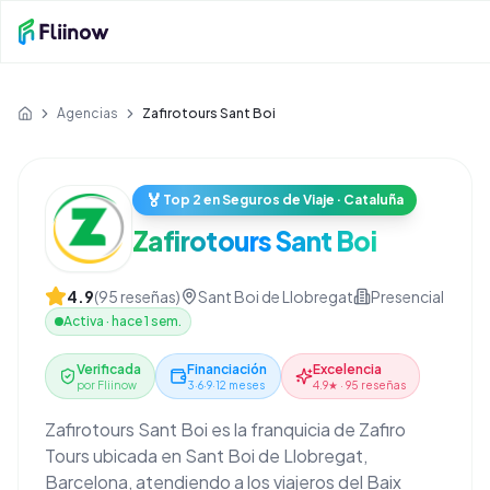
Saltar al contenido principal
Agencias
Zafirotours Sant Boi
Inicio
🏅
Top 2 en Seguros de Viaje · Cataluña
Zafirotours Sant Boi
4.9
(
95
reseñas)
Sant Boi de Llobregat
Presencial
Activa
·
hace 1 sem.
Verificada
Financiación
Excelencia
por Fliinow
3·6·9·12 meses
4.9★ · 95 reseñas
Zafirotours Sant Boi es la franquicia de Zafiro
Tours ubicada en Sant Boi de Llobregat,
Barcelona, atendiendo a los viajeros del Baix