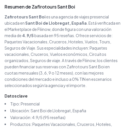
Resumen de
Zafirotours Sant Boi
Zafirotours Sant Boi
es una agencia de viajes
presencial
ubicada en
Sant Boi de Llobregat
, España
. Está verificada en
el Marketplace de Fliinow, donde figura con una valoración
media de
4.9
/5
basada en
95
reseñas
. Ofrece servicios de:
Paquetes Vacacionales, Cruceros, Hoteles, Vuelos, Tours,
Seguros de Viaje
.
Sus especialidades incluyen:
Paquetes
vacacionales, Cruceros, Vuelos económicos, Circuitos
organizados, Seguros de viaje
.
A través de Fliinow, los clientes
pueden financiar sus reservas con
Zafirotours Sant Boi
en
cuotas mensuales (3, 6, 9 o 12 meses), con las mejores
condiciones del mercado e incluso a 0% TIN en escenarios
seleccionados según la agencia y el importe.
Datos clave
Tipo:
Presencial
Ubicación:
Sant Boi de Llobregat
, España
Valoración:
4.9
/5 (
95
reseñas)
Productos:
Paquetes Vacacionales, Cruceros, Hoteles,