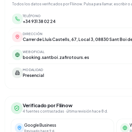
Todos los datos verificados por Fliinow. Pulsa para llamar, escribir o a
TELÉFONO
+34 931 38 02 24
DIRECCIÓN
Carrer de Lluís Castells, 67, Local 3, 08830 Sant Boi 
WEB OFICIAL
booking.santboi.zafirotours.es
MODALIDAD
Presencial
Verificado por Fliinow
4 fuentes contrastadas
· última revisión hace 8 d.
Google Business
W
Revisado hace 9 d.
R