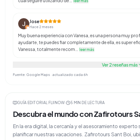
cuál seguiré utilizando de…
leer más
Jose
Hace 2 meses
Muy buena experiencia con Vanesa, es una persona muy profe
ayudarte, te puedes fiar completamente de ella, es super efi
Vanessa, totalmente recom…
leer más
Ver
2
reseñas más
Fuente: Google Maps · actualizado cada 6h
GUÍA EDITORIAL FLIINOW
·
5
MIN DE LECTURA
Descubra el mundo con Zafirotours San
En la era digital, la cercanía y el asesoramiento experto
planificar nuestras vacaciones. Zafirotours Sant Boi, u