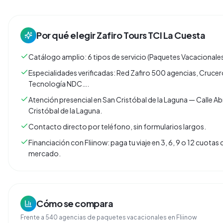
Por qué elegir
Zafiro Tours TCI La Cuesta
Catálogo amplio: 6 tipos de servicio (Paquetes Vacacionales
Especialidades verificadas: Red Zafiro 500 agencias, Crucer
Tecnología NDC….
Atención presencial en San Cristóbal de la Laguna — Calle Ab
Cristóbal de la Laguna.
Contacto directo por teléfono, sin formularios largos.
Financiación con Fliinow: paga tu viaje en 3, 6, 9 o 12 cuota
mercado.
Cómo se compara
Frente a
540
agencias de
paquetes vacacionales
en Fliinow