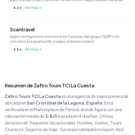
Ver más
4.2
⭐
Scantravel
Agencia mayorista-minorista en Canarias del grupo TEAM con
circuitos Europamundo y viajes internacionales.
Ver más
4.3
⭐
Resumen de
Zafiro Tours TCI La Cuesta
Zafiro Tours TCI La Cuesta
es una agencia de viajes
presencial
ubicada en
San Cristóbal de la Laguna
, España
. Está
verificada en el Marketplace de Fliinow, donde figura con una
valoración media de
3.8
/5
basada en
4
reseñas
. Ofrece
servicios de:
Paquetes Vacacionales, Hoteles, Vuelos, Tours,
Cruceros, Seguros de Viaje
.
Sus especialidades incluyen:
Red