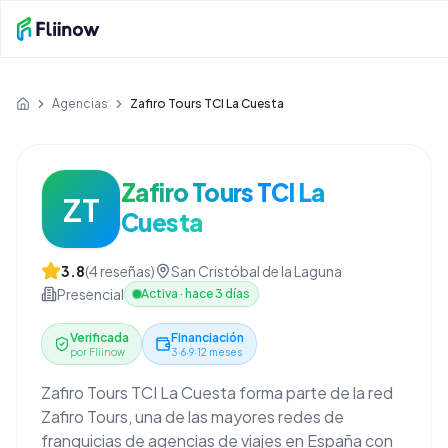
Saltar al contenido principal
Agencias
Zafiro Tours TCI La Cuesta
Inicio
Zafiro Tours TCI La
ZT
Cuesta
3.8
(
4
reseñas)
San Cristóbal de la Laguna
Presencial
Activa
·
hace 3 días
Verificada
Financiación
por Fliinow
3·6·9·12 meses
Zafiro Tours TCI La Cuesta forma parte de la red
Zafiro Tours, una de las mayores redes de
franquicias de agencias de viajes en España con