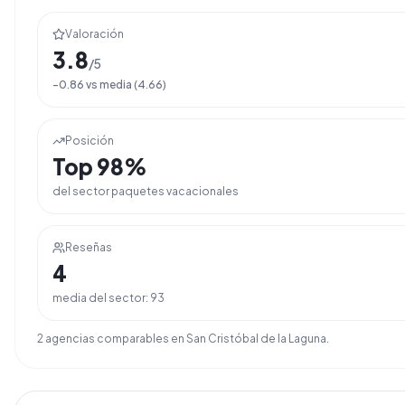
Valoración
3.8
/5
-0.86
vs media (
4.66
)
Posición
Top
98
%
del sector
paquetes vacacionales
Reseñas
4
media del sector:
93
2
agencia
s
comparable
s
en
San Cristóbal de la Laguna
.