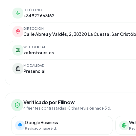
TELÉFONO
+34922663162
DIRECCIÓN
Calle Abreu y Valdés, 2, 38320 La Cuesta, San Cristób
WEB OFICIAL
zafirotours.es
MODALIDAD
Presencial
Verificado por Fliinow
4 fuentes contrastadas
· última revisión hace 3 d.
Google Business
Web
Revisado hace 6 d.
Revi