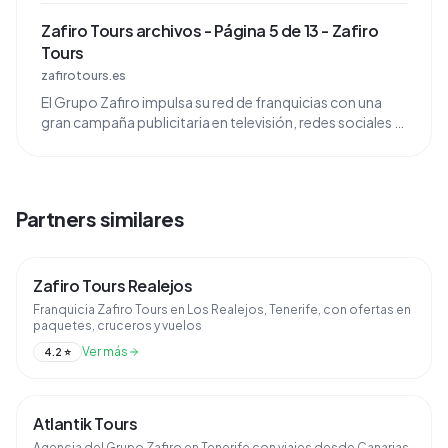
Zafiro Tours archivos - Página 5 de 13 - Zafiro
Tours
zafirotours.es
El Grupo Zafiro impulsa su red de franquicias con una
gran campaña publicitaria en televisión, redes sociales e
influencers.
Partners similares
Zafiro Tours Realejos
Franquicia Zafiro Tours en Los Realejos, Tenerife, con ofertas en
paquetes, cruceros y vuelos
Ver más
4.2
⭐
Atlantik Tours
Agencia del Grupo Zafiro en Tenerife con viajes desde Canarias