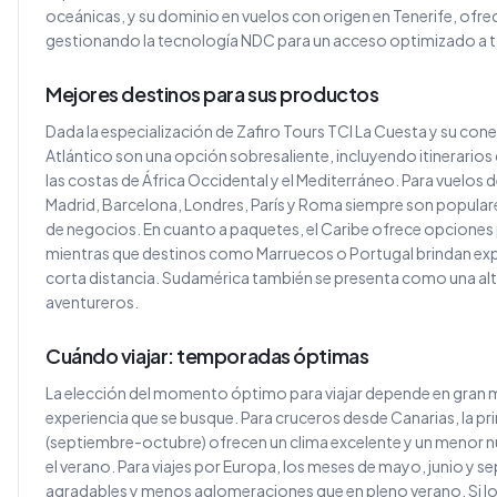
oceánicas, y su dominio en vuelos con origen en Tenerife, ofr
gestionando la tecnología NDC para un acceso optimizado a ta
Mejores destinos para sus productos
Dada la especialización de Zafiro Tours TCI La Cuesta y su cone
Atlántico son una opción sobresaliente, incluyendo itinerarios 
las costas de África Occidental y el Mediterráneo. Para vuelo
Madrid, Barcelona, Londres, París y Roma siempre son populare
de negocios. En cuanto a paquetes, el Caribe ofrece opciones 
mientras que destinos como Marruecos o Portugal brindan exp
corta distancia. Sudamérica también se presenta como una alt
aventureros.
Cuándo viajar: temporadas óptimas
La elección del momento óptimo para viajar depende en gran me
experiencia que se busque. Para cruceros desde Canarias, la pr
(septiembre-octubre) ofrecen un clima excelente y un menor 
el verano. Para viajes por Europa, los meses de mayo, junio y 
agradables y menos aglomeraciones que en pleno verano. Si lo