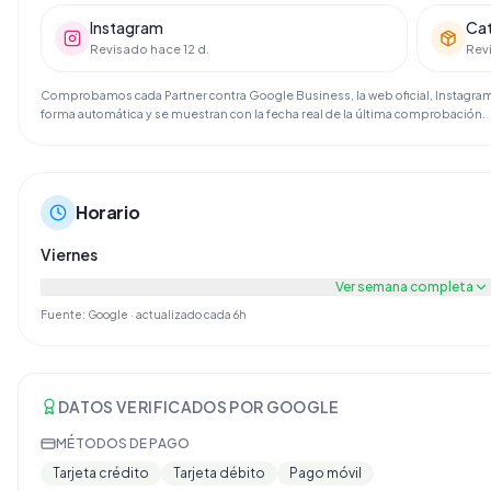
Instagram
Ca
Revisado hace 12 d.
Revi
Comprobamos cada Partner contra Google Business, la web oficial, Instagram 
forma automática y se muestran con la fecha real de la última comprobación.
Horario
Viernes
Ver semana completa
Fuente: Google · actualizado cada 6h
DATOS VERIFICADOS POR GOOGLE
MÉTODOS DE PAGO
Tarjeta crédito
Tarjeta débito
Pago móvil