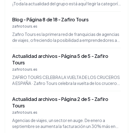
¡Toda la actualidad del grupo está aquí! legir la categoría
Actualidad (13) Nuevas aperturas (4) ...
Blog - Página 8 de 18 - Zafiro Tours
zafirotours.es
Zafiro Tours es la primera red de franquicias de agencias
de viajes, ofreciendo la posibilidad a emprendedores a
tener su propio negocio desde el año 2.000.
Actualidad archivos - Página 5 de 5 - Zafiro
Tours
zafirotours.es
ZAFIRO TOURS CELEBRA LA VUELTA DE LOS CRUCEROS
A ESPAÑA · Zafiro Tours celebra la vuelta de los cruceros
a España. Uno de los productos más vendidos en las ...
Actualidad archivos - Página 2 de 5 - Zafiro
Tours
zafirotours.es
Agencias de viajes, un sector en auge. De enero a
septiembre se aumenta la facturación un 30% más en
agencias de viaje y touroperadores. Aviso de phishing.