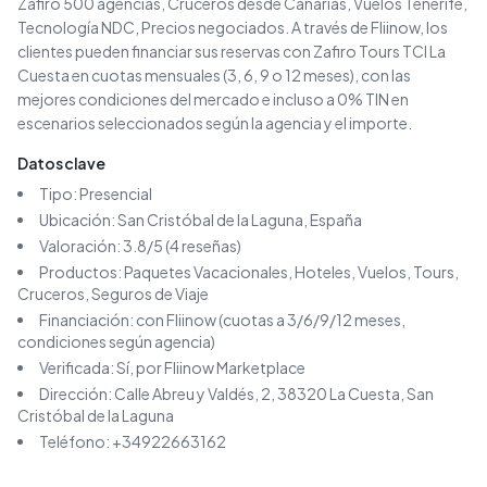
Zafiro 500 agencias, Cruceros desde Canarias, Vuelos Tenerife,
Tecnología NDC, Precios negociados
.
A través de Fliinow, los
clientes pueden financiar sus reservas con
Zafiro Tours TCI La
Cuesta
en cuotas mensuales (3, 6, 9 o 12 meses), con las
mejores condiciones del mercado e incluso a 0% TIN en
escenarios seleccionados según la agencia y el importe.
Datos clave
Tipo:
Presencial
Ubicación:
San Cristóbal de la Laguna
, España
Valoración:
3.8
/5 (
4
reseñas)
Productos:
Paquetes Vacacionales, Hoteles, Vuelos, Tours,
Cruceros, Seguros de Viaje
Financiación: con Fliinow (cuotas a 3/6/9/12 meses,
condiciones según agencia)
Verificada: Sí, por Fliinow Marketplace
Dirección:
Calle Abreu y Valdés, 2, 38320 La Cuesta, San
Cristóbal de la Laguna
Teléfono:
+34922663162