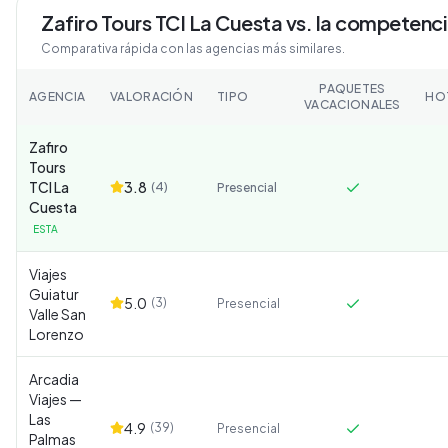
Zafiro Tours TCI La Cuesta
vs. la competenc
Comparativa rápida con las agencias más similares.
PAQUETES
AGENCIA
VALORACIÓN
TIPO
HO
VACACIONALES
Zafiro
Tours
TCI La
3.8
(
4
)
Presencial
Cuesta
ESTA
Viajes
Guiatur
5.0
(
3
)
Presencial
Valle San
Lorenzo
Arcadia
Viajes —
Las
4.9
(
39
)
Presencial
Palmas