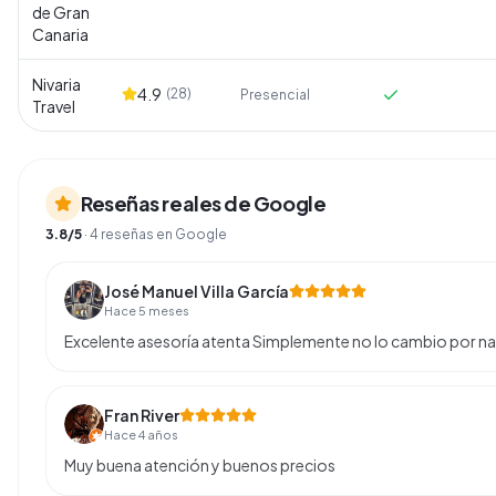
de Gran
Canaria
Nivaria
4.9
(
28
)
Presencial
Travel
Reseñas reales de Google
3.8
/5
·
4
reseñas en Google
José Manuel Villa García
Hace 5 meses
Excelente asesoría atenta Simplemente no lo cambio por n
Fran River
Hace 4 años
Muy buena atención y buenos precios