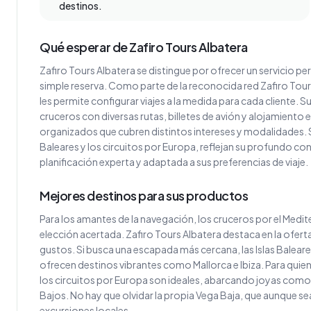
destinos.
Qué esperar de Zafiro Tours Albatera
Zafiro Tours Albatera se distingue por ofrecer un servicio pe
simple reserva. Como parte de la reconocida red Zafiro Tour
les permite configurar viajes a la medida para cada cliente.
cruceros con diversas rutas, billetes de avión y alojamiento 
organizados que cubren distintos intereses y modalidades. 
Baleares y los circuitos por Europa, reflejan su profundo 
planificación experta y adaptada a sus preferencias de viaje.
Mejores destinos para sus productos
Para los amantes de la navegación, los cruceros por el Medite
elección acertada. Zafiro Tours Albatera destaca en la ofer
gustos. Si busca una escapada más cercana, las Islas Balea
ofrecen destinos vibrantes como Mallorca e Ibiza. Para quienes
los circuitos por Europa son ideales, abarcando joyas como la
Bajos. No hay que olvidar la propia Vega Baja, que aunque s
excursiones locales.