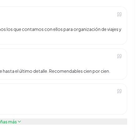
ños los que contamos con ellos para organización de viajes y
e hasta el último detalle. Recomendables cien por cien.
eñas más