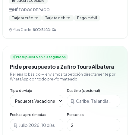
Entrada accesible
MÉTODOS DE PAGO
Tarjeta crédito
Tarjeta débito
Pago móvil
Plus Code:
8CCX54GG+XW
Presupuesto en 30 segundos
Pide presupuesto a Zafiro Tours Albatera
Rellena lo básico — enviamos tu petición directamente por
WhatsApp con todo pre-formateado.
Tipo de viaje
Destino (opcional)
Fechas aproximadas
Personas