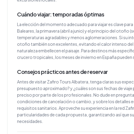
Cuándo viajar: temporadas óptimas
La elección del momento adecuado para viajar es clave para 
Baleares, la primavera (abril a junio) y el principio del otoñ
temperaturas agradables y menos aglomeraciones. Si su interé
otoño también son excelentes, evitando el calor intenso del ve
naturaleza embellecen el paisaje. Para destinos más específi
crucero tropicales, los meses de invierno en España pueden ser
Consejos prácticos antes de reservar
Antes de visitar Zafiro Tours Albatera, tenga claras sus expec
presupuesto aproximado? y ¿cuáles son sus fechas de viaje p
preciso por parte de los profesionales. No dude en preguntar
condiciones de cancelación o cambio, y sobre los detalles e
requisitos sanitarios. Aproveche su experiencia en la red Zafi
particularidades de cada propuesta, garantizando así que su 
necesidades.