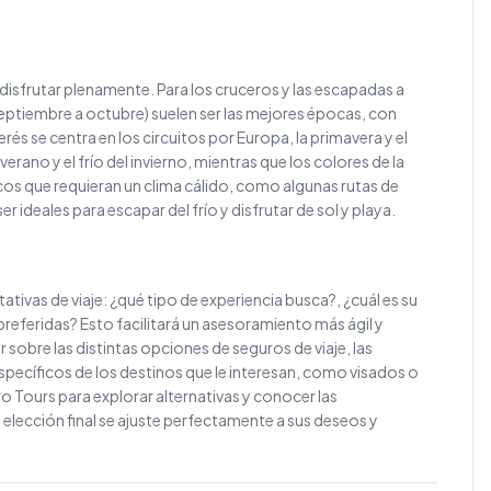
disfrutar plenamente. Para los cruceros y las escapadas a
o (septiembre a octubre) suelen ser las mejores épocas, con
s se centra en los circuitos por Europa, la primavera y el
rano y el frío del invierno, mientras que los colores de la
cos que requieran un clima cálido, como algunas rutas de
 ideales para escapar del frío y disfrutar de sol y playa.
tativas de viaje: ¿qué tipo de experiencia busca?, ¿cuál es su
referidas? Esto facilitará un asesoramiento más ágil y
 sobre las distintas opciones de seguros de viaje, las
specíficos de los destinos que le interesan, como visados o
ro Tours para explorar alternativas y conocer las
elección final se ajuste perfectamente a sus deseos y