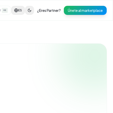
¿Eres Partner?
Únete al marketplace
r
ES
⌘K