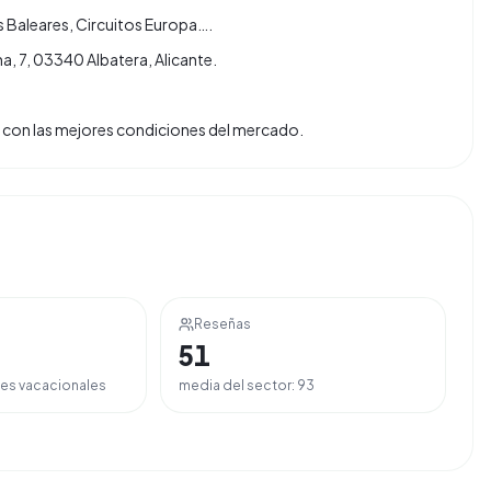
s Baleares, Circuitos Europa….
, 7, 03340 Albatera, Alicante.
tas con las mejores condiciones del mercado.
Reseñas
51
es vacacionales
media del sector:
93