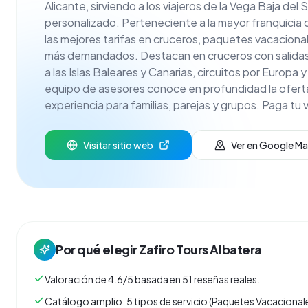
Alicante, sirviendo a los viajeros de la Vega Baja del
personalizado. Perteneciente a la mayor franquicia 
las mejores tarifas en cruceros, paquetes vacacional
más demandados. Destacan en cruceros con salidas
a las Islas Baleares y Canarias, circuitos por Europa 
equipo de asesores conoce en profundidad la oferta t
experiencia para familias, parejas y grupos. Paga tu v
Visitar sitio web
Ver en Google M
Por qué elegir
Zafiro Tours Albatera
Valoración de 4.6/5 basada en 51 reseñas reales.
Catálogo amplio: 5 tipos de servicio (Paquetes Vacacionale