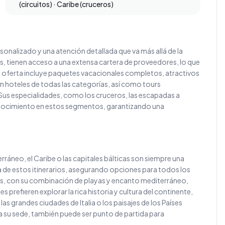
(circuitos) · Caribe (cruceros)
rsonalizado y una atención detallada que va más allá de la
s, tienen acceso a una extensa cartera de proveedores, lo que
 Su oferta incluye paquetes vacacionales completos, atractivos
en hoteles de todas las categorías, así como tours
Sus especialidades, como los cruceros, las escapadas a
conocimiento en estos segmentos, garantizando una
rráneo, el Caribe o las capitales bálticas son siempre una
ta de estos itinerarios, asegurando opciones para todos los
res, con su combinación de playas y encanto mediterráneo,
 prefieren explorar la rica historia y cultura del continente,
s grandes ciudades de Italia o los paisajes de los Países
ea su sede, también puede ser punto de partida para