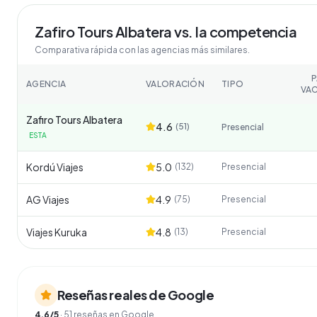
Zafiro Tours Albatera
vs. la competencia
Comparativa rápida con las agencias más similares.
AGENCIA
VALORACIÓN
TIPO
VA
Zafiro Tours Albatera
4.6
(
51
)
Presencial
ESTA
Kordú Viajes
5.0
(
132
)
Presencial
AG Viajes
4.9
(
75
)
Presencial
Viajes Kuruka
4.8
(
13
)
Presencial
Reseñas reales de Google
4.6
/5
·
51
reseñas en Google