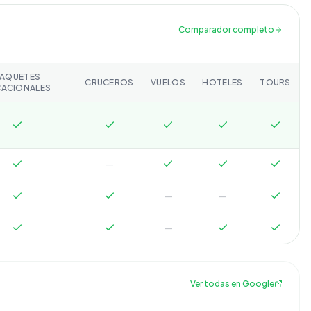
Comparador completo
PAQUETES
CRUCEROS
VUELOS
HOTELES
TOURS
CACIONALES
—
—
—
—
Ver todas en Google