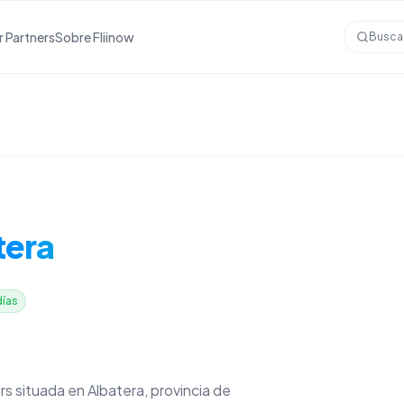
r Partners
Sobre Fliinow
Busca
tera
días
urs situada en Albatera, provincia de