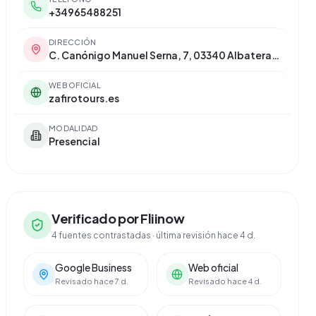
+34965488251
DIRECCIÓN
C. Canónigo Manuel Serna, 7, 03340 Albatera, Alicante
WEB OFICIAL
zafirotours.es
MODALIDAD
Presencial
Verificado por Fliinow
4 fuentes contrastadas
· última revisión hace 4 d.
Google Business
Web oficial
Revisado hace 7 d.
Revisado hace 4 d.