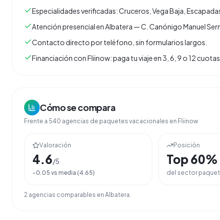
Especialidades verificadas: Cruceros, Vega Baja, Escapada
Atención presencial en Albatera — C. Canónigo Manuel Serna
Contacto directo por teléfono, sin formularios largos.
Financiación con Fliinow: paga tu viaje en 3, 6, 9 o 12 cuo
Cómo se compara
Frente a
540
agencias de
paquetes vacacionales
en Fliinow
Valoración
Posición
4.6
Top
60
%
/5
-0.05
vs media (
4.65
)
del sector
paquet
2
agencia
s
comparable
s
en
Albatera
.