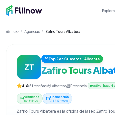
Saltar al contenido principal
Explora
Inicio
Agencias
Zafiro Tours Albatera
🏅
Top 2 en Cruceros · Alicante
ZT
Zafiro Tours Alba
4.6
(
51
reseñas)
Albatera
Presencial
Activa
·
hace 4 
Verificada
Financiación
por Fliinow
3·6·9·12 meses
Zafiro Tours Albatera es la oficina de la red Zafiro To