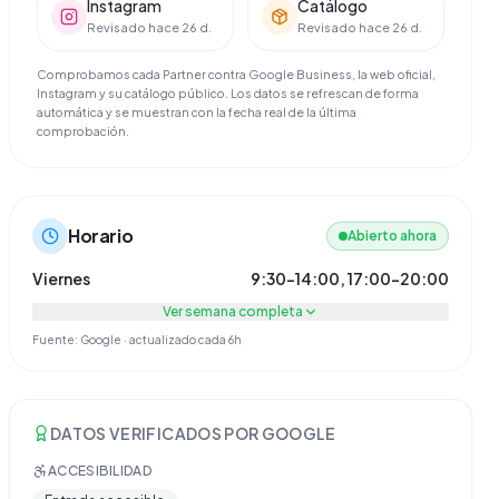
Instagram
Catálogo
Revisado hace 26 d.
Revisado hace 26 d.
Comprobamos cada Partner contra Google Business, la web oficial,
Instagram y su catálogo público. Los datos se refrescan de forma
automática y se muestran con la fecha real de la última
comprobación.
Horario
Abierto ahora
Viernes
9:30–14:00, 17:00–20:00
Ver semana completa
Fuente: Google · actualizado cada 6h
DATOS VERIFICADOS POR GOOGLE
ACCESIBILIDAD