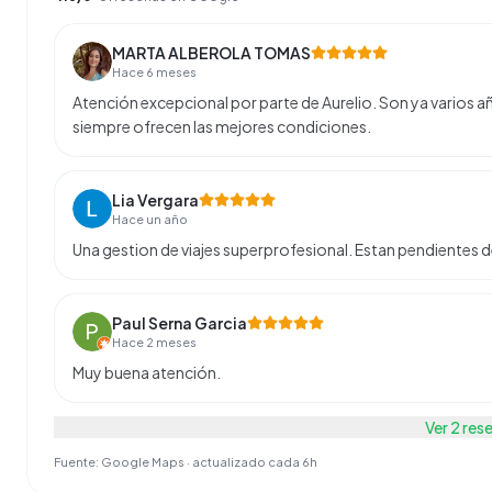
MARTA ALBEROLA TOMAS
Hace 6 meses
Atención excepcional por parte de Aurelio. Son ya varios a
siempre ofrecen las mejores condiciones.
Lia Vergara
Hace un año
Una gestion de viajes superprofesional. Estan pendientes d
Paul Serna Garcia
Hace 2 meses
Muy buena atención.
Ver
2
res
Fuente: Google Maps · actualizado cada 6h