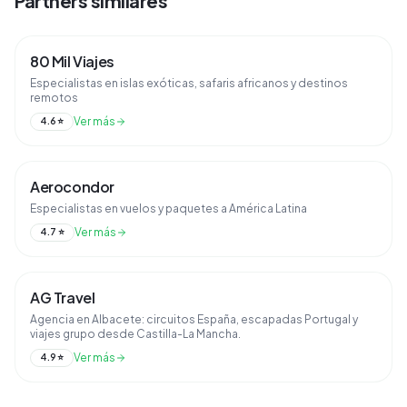
Partners similares
80 Mil Viajes
Especialistas en islas exóticas, safaris africanos y destinos
remotos
Ver más
4.6
⭐
Aerocondor
Especialistas en vuelos y paquetes a América Latina
Ver más
4.7
⭐
AG Travel
Agencia en Albacete: circuitos España, escapadas Portugal y
viajes grupo desde Castilla-La Mancha.
Ver más
4.9
⭐