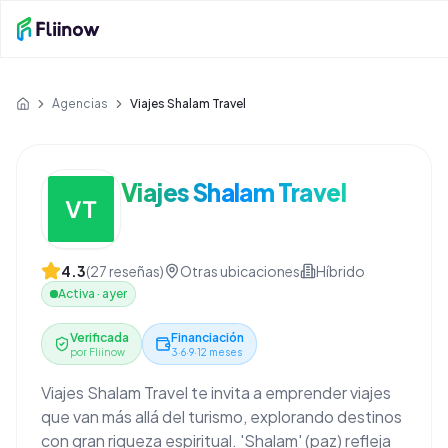
Saltar al contenido principal
Agencias
Viajes Shalam Travel
Inicio
Viajes Shalam Travel
4.3
(
27
reseñas)
Otras ubicaciones
Híbrido
Activa
·
ayer
Verificada
Financiación
por Fliinow
3·6·9·12 meses
Viajes Shalam Travel te invita a emprender viajes
que van más allá del turismo, explorando destinos
con gran riqueza espiritual. 'Shalam' (paz) refleja