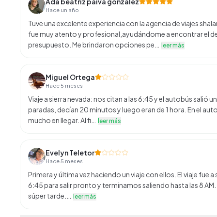
Ada beatriz paiva gonzalez
Hace un año
Tuve una excelente experiencia con la agencia de viajes sha
fue muy atento y profesional,ayudándome a encontrar el de
presupuesto. Me brindaron opciones pe…
leer más
Miguel Ortega
Hace 5 meses
Viaje a sierra nevada: nos citan a las 6:45 y el autobús salió
paradas, decían 20 minutos y luego eran de 1 hora. En el aut
mucho en llegar. Al fi…
leer más
Evelyn Teletor
Hace 5 meses
Primera y última vez haciendo un viaje con ellos. El viaje fue a 
6:45 para salir pronto y terminamos saliendo hasta las 8 AM.
súper tarde.…
leer más