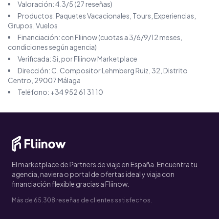
Valoración:
4.3
/5 (
27
reseñas)
Productos:
Paquetes Vacacionales, Tours, Experiencias,
Grupos, Vuelos
Financiación: con Fliinow (cuotas a 3/6/9/12 meses,
condiciones según agencia)
Verificada: Sí, por Fliinow Marketplace
Dirección:
C. Compositor Lehmberg Ruiz, 32, Distrito
Centro, 29007 Málaga
Teléfono:
+34 952 61 31 10
El marketplace de Partners de viaje en España. Encuentra tu
agencia, naviera o portal de ofertas ideal y viaja con
financiación flexible gracias a Fliinow.
Más de 65.308 reseñas de clientes satisfechos.