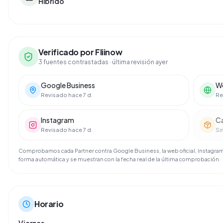
Híbrido
Verificado por Fliinow
3 fuentes contrastadas
· última revisión ayer
Google Business
We
Revisado hace 7 d.
Re
Instagram
C
Revisado hace 7 d.
Si
Comprobamos cada Partner contra Google Business, la web oficial, Instagram 
forma automática y se muestran con la fecha real de la última comprobación.
Horario
Viernes