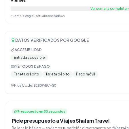
Ver semana completa
Fuente: Google · actualizado cada 6h
DATOS VERIFICADOS POR GOOGLE
ACCESIBILIDAD
Entrada accesible
MÉTODOS DE PAGO
Tarjeta crédito
Tarjeta débito
Pago móvil
Plus Code:
8C8QPH97+GX
Presupuesto en 30 segundos
Pide presupuesto a Viajes Shalam Travel
Rellena lo básico — enviamos tu petición directamente por Whats