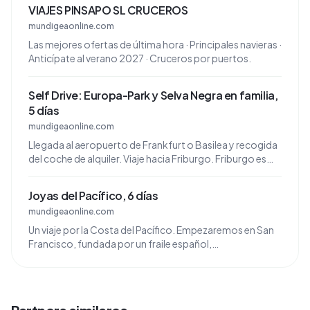
VIAJES PINSAPO SL CRUCEROS
mundigeaonline.com
Las mejores ofertas de última hora · Principales navieras ·
Anticípate al verano 2027 · Cruceros por puertos.
Self Drive: Europa-Park y Selva Negra en familia,
5 días
mundigeaonline.com
Llegada al aeropuerto de Frankfurt o Basilea y recogida
del coche de alquiler. Viaje hacia Friburgo. Friburgo es
una de las ciudades más bellas de Alemania.
Joyas del Pacífico, 6 días
mundigeaonline.com
Un viaje por la Costa del Pacífico. Empezaremos en San
Francisco, fundada por un fraile español,
posteriormente se desarrolló por la fiebre del oro en
1848.