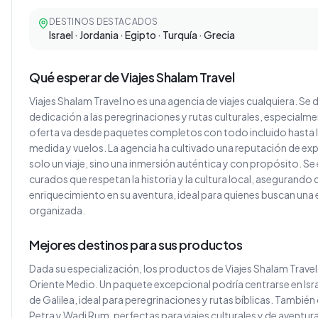
DESTINOS DESTACADOS
Israel · Jordania · Egipto · Turquía · Grecia
Qué esperar de Viajes Shalam Travel
Viajes Shalam Travel no es una agencia de viajes cualquiera. S
dedicación a las peregrinaciones y rutas culturales, especialme
oferta va desde paquetes completos con todo incluido hasta l
medida y vuelos. La agencia ha cultivado una reputación de ex
solo un viaje, sino una inmersión auténtica y con propósito. Se
curados que respetan la historia y la cultura local, asegurando 
enriquecimiento en su aventura, ideal para quienes buscan una 
organizada.
Mejores destinos para sus productos
Dada su especialización, los productos de Viajes Shalam Travel 
Oriente Medio. Un paquete excepcional podría centrarse en Isra
de Galilea, ideal para peregrinaciones y rutas bíblicas. Tambié
Petra y Wadi Rum, perfectas para viajes culturales y de aventura