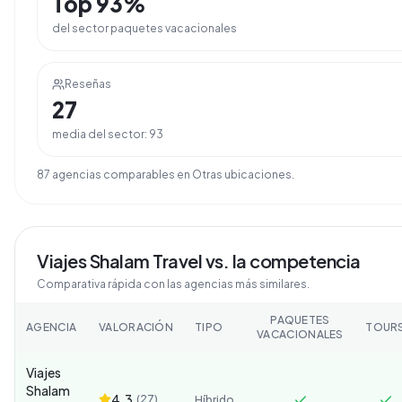
Top
93
%
del sector
paquetes vacacionales
Reseñas
27
media del sector:
93
87
agencia
s
comparable
s
en
Otras ubicaciones
.
Viajes Shalam Travel
vs. la competencia
Comparativa rápida con las agencias más similares.
PAQUETES
AGENCIA
VALORACIÓN
TIPO
TOUR
VACACIONALES
Viajes
Shalam
4.3
(
27
)
Híbrido