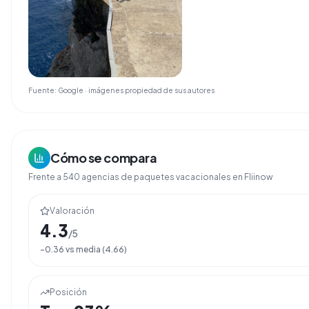
Fuente: Google · imágenes propiedad de sus autores
Cómo se compara
Frente a
540
agencias de
paquetes vacacionales
en Fliinow
Valoración
4.3
/5
-0.36
vs media (
4.66
)
Posición