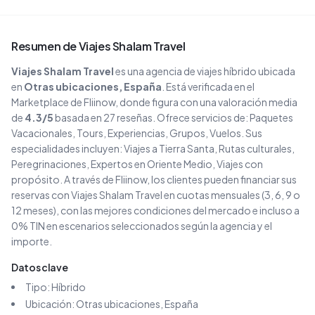
Resumen de
Viajes Shalam Travel
Viajes Shalam Travel
es una agencia de viajes
híbrido
ubicada
en
Otras ubicaciones
, España
. Está verificada en el
Marketplace de Fliinow, donde figura con una valoración media
de
4.3
/5
basada en
27
reseñas
. Ofrece servicios de:
Paquetes
Vacacionales, Tours, Experiencias, Grupos, Vuelos
.
Sus
especialidades incluyen:
Viajes a Tierra Santa, Rutas culturales,
Peregrinaciones, Expertos en Oriente Medio, Viajes con
propósito
.
A través de Fliinow, los clientes pueden financiar sus
reservas con
Viajes Shalam Travel
en cuotas mensuales (3, 6, 9 o
12 meses), con las mejores condiciones del mercado e incluso a
0% TIN en escenarios seleccionados según la agencia y el
importe.
Datos clave
Tipo:
Híbrido
Ubicación:
Otras ubicaciones
, España