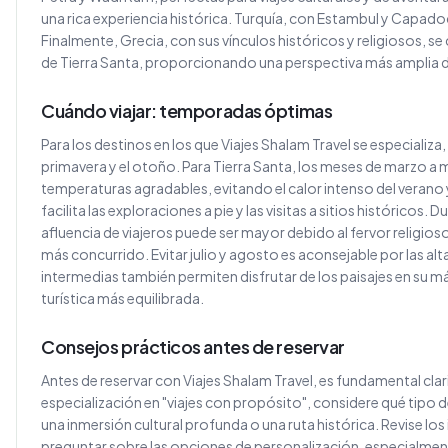
una rica experiencia histórica. Turquía, con Estambul y Capadoci
Finalmente, Grecia, con sus vínculos históricos y religiosos, s
de Tierra Santa, proporcionando una perspectiva más amplia de l
Cuándo viajar: temporadas óptimas
Para los destinos en los que Viajes Shalam Travel se especializa
primavera y el otoño. Para Tierra Santa, los meses de marzo 
temperaturas agradables, evitando el calor intenso del verano y 
facilita las exploraciones a pie y las visitas a sitios históricos.
afluencia de viajeros puede ser mayor debido al fervor religios
más concurrido. Evitar julio y agosto es aconsejable por las a
intermedias también permiten disfrutar de los paisajes en su 
turística más equilibrada.
Consejos prácticos antes de reservar
Antes de reservar con Viajes Shalam Travel, es fundamental clari
especialización en "viajes con propósito", considere qué tipo 
una inmersión cultural profunda o una ruta histórica. Revise los
preguntar sobre las opciones de personalización, especialmente