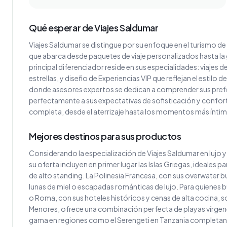
Qué esperar de Viajes Saldumar
Viajes Saldumar se distingue por su enfoque en el turismo de 
que abarca desde paquetes de viaje personalizados hasta la g
principal diferenciador reside en sus especialidades: viajes de
estrellas, y diseño de Experiencias VIP que reflejan el estilo
donde asesores expertos se dedican a comprender sus prefe
perfectamente a sus expectativas de sofisticación y confort. 
completa, desde el aterrizaje hasta los momentos más íntim
Mejores destinos para sus productos
Considerando la especialización de Viajes Saldumar en lujo y
su oferta incluyen en primer lugar las Islas Griegas, ideales
de alto standing. La Polinesia Francesa, con sus overwater 
lunas de miel o escapadas románticas de lujo. Para quienes b
o Roma, con sus hoteles históricos y cenas de alta cocina, son
Menores, ofrece una combinación perfecta de playas vírgenes 
gama en regiones como el Serengeti en Tanzania completan l