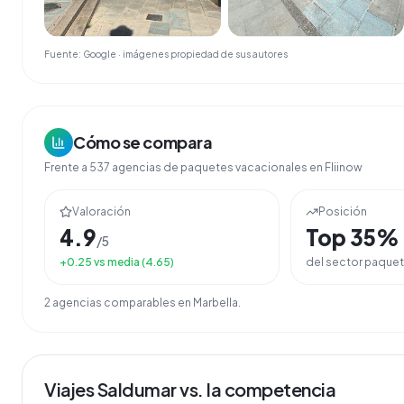
Fuente: Google · imágenes propiedad de sus autores
Cómo se compara
Frente a
537
agencias de
paquetes vacacionales
en Fliinow
Valoración
Posición
4.9
Top
35
%
/5
+
0.25
vs media (
4.65
)
del sector
paquet
2
agencia
s
comparable
s
en
Marbella
.
Viajes Saldumar
vs. la competencia