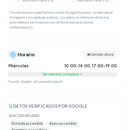
Revisado hace 21 d.
Revisado hace 21 d.
Comprobamos cada Partner contra Google Business, la web oficial,
Instagram y su catálogo público. Los datos se refrescan de forma
automática y se muestran con la fecha real de la última
comprobación.
Horario
Cerrado ahora
Miércoles
10:00–14:00, 17:00–19:00
Ver semana completa
Fuente: Google · actualizado cada 6h
DATOS VERIFICADOS POR GOOGLE
ACCESIBILIDAD
Entrada accesible
Aseo accesible
Asientos accesibles