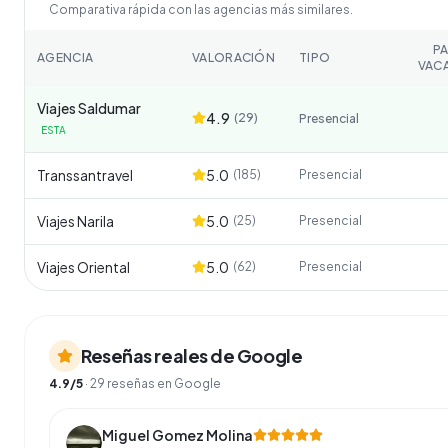
Comparativa rápida con las agencias más similares.
P
AGENCIA
VALORACIÓN
TIPO
VAC
Viajes Saldumar
4.9
(
29
)
Presencial
ESTA
Transsantravel
5.0
(
185
)
Presencial
Viajes Narila
5.0
(
25
)
Presencial
Viajes Oriental
5.0
(
62
)
Presencial
Reseñas reales de Google
4.9
/5
·
29
reseñas en Google
Miguel Gomez Molina