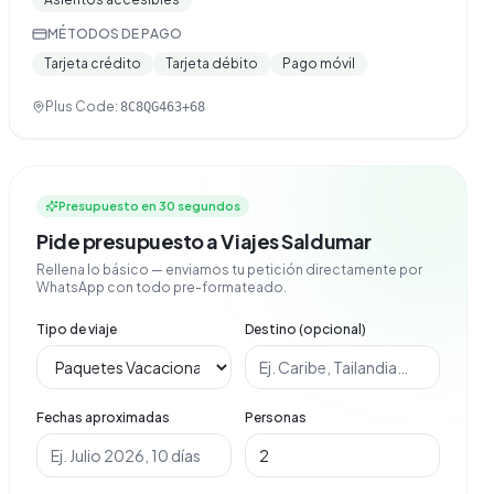
MÉTODOS DE PAGO
Tarjeta crédito
Tarjeta débito
Pago móvil
Plus Code:
8C8QG463+68
Presupuesto en 30 segundos
Pide presupuesto a Viajes Saldumar
Rellena lo básico — enviamos tu petición directamente por
WhatsApp con todo pre-formateado.
Tipo de viaje
Destino (opcional)
Fechas aproximadas
Personas