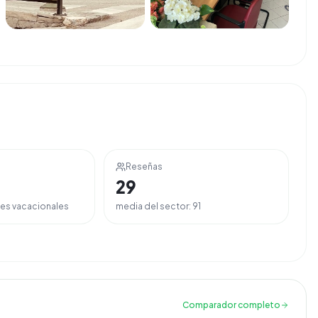
Reseñas
29
es vacacionales
media del sector:
91
Comparador completo