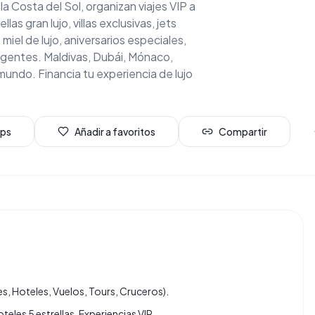
a Costa del Sol, organizan viajes VIP a
as gran lujo, villas exclusivas, jets
miel de lujo, aniversarios especiales,
igentes. Maldivas, Dubái, Mónaco,
mundo. Financia tu experiencia de lujo
aps
Añadir a favoritos
Compartir
s, Hoteles, Vuelos, Tours, Cruceros).
oteles 5 estrellas, Experiencias VIP….