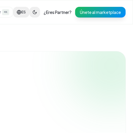
¿Eres Partner?
Únete al marketplace
r
ES
⌘K