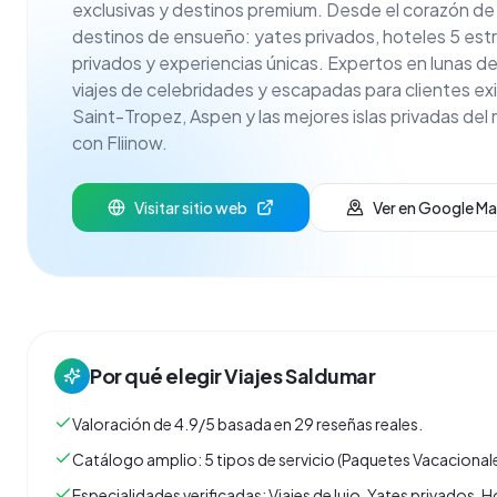
exclusivas y destinos premium. Desde el corazón de l
destinos de ensueño: yates privados, hoteles 5 estrell
privados y experiencias únicas. Expertos en lunas de 
viajes de celebridades y escapadas para clientes ex
Saint-Tropez, Aspen y las mejores islas privadas del 
con Fliinow.
Visitar sitio web
Ver en Google M
Por qué elegir
Viajes Saldumar
Valoración de 4.9/5 basada en 29 reseñas reales.
Catálogo amplio: 5 tipos de servicio (Paquetes Vacacionale
Especialidades verificadas: Viajes de lujo, Yates privados, H