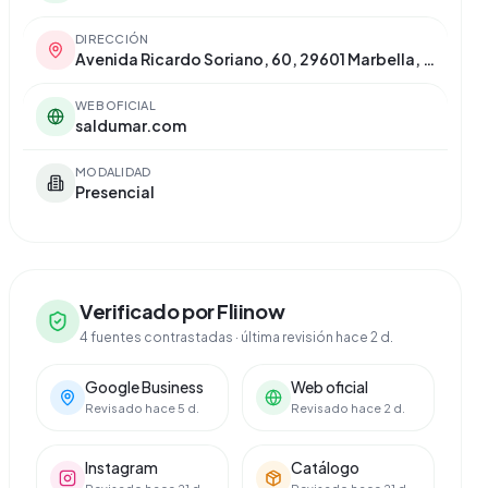
DIRECCIÓN
Avenida Ricardo Soriano, 60, 29601 Marbella, Málaga
WEB OFICIAL
saldumar.com
MODALIDAD
Presencial
Verificado por Fliinow
4 fuentes contrastadas
· última revisión hace 2 d.
Google Business
Web oficial
Revisado hace 5 d.
Revisado hace 2 d.
Instagram
Catálogo