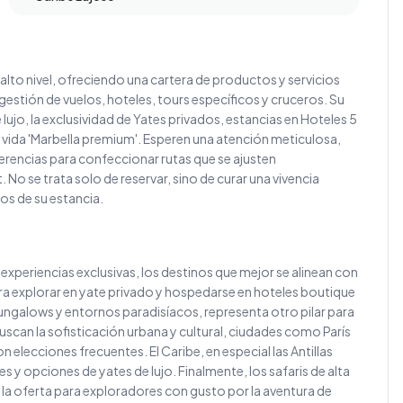
alto nivel, ofreciendo una cartera de productos y servicios
estión de vuelos, hoteles, tours específicos y cruceros. Su
 lujo, la exclusividad de Yates privados, estancias en Hoteles 5
 de vida 'Marbella premium'. Esperen una atención meticulosa,
rencias para confeccionar rutas que se ajusten
No se trata solo de reservar, sino de curar una vivencia
os de su estancia.
 experiencias exclusivas, los destinos que mejor se alinean con
 para explorar en yate privado y hospedarse en hoteles boutique
bungalows y entornos paradisíacos, representa otro pilar para
uscan la sofisticación urbana y cultural, ciudades como París
 elecciones frecuentes. El Caribe, en especial las Antillas
y opciones de yates de lujo. Finalmente, los safaris de alta
a oferta para exploradores con gusto por la aventura de