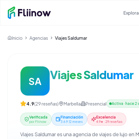
Saltar al contenido principal
Explora
Inicio
Agencias
Viajes Saldumar
Viajes Saldumar
SA
4.9
(
29
reseñas)
Marbella
Presencial
Activa
·
hace 2 
Verificada
Financiación
Excelencia
por Fliinow
3·6·9·12 meses
4.9★ · 29 reseñas
Viajes Saldumar es una agencia de viajes de lujo en 