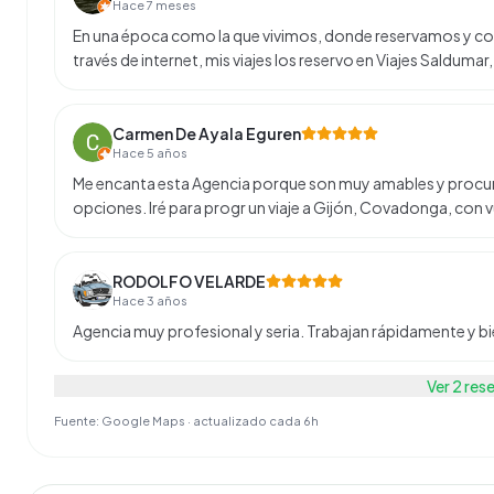
Hace 7 meses
En una época como la que vivimos, donde reservamos y com
través de internet, mis viajes los reservo en Viajes Salduma
Carmen De Ayala Eguren
Hace 5 años
Me encanta esta Agencia porque son muy amables y procura
opciones. Iré para progr un viaje a Gijón, Covadonga, con
RODOLFO VELARDE
Hace 3 años
Agencia muy profesional y seria. Trabajan rápidamente y bi
Ver
2
res
Fuente: Google Maps · actualizado cada 6h