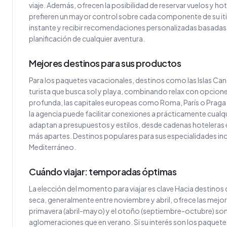
viaje. Además, ofrecen la posibilidad de reservar vuelos y 
prefieren un mayor control sobre cada componente de su itin
instante y recibir recomendaciones personalizadas basadas en
planificación de cualquier aventura.
Mejores destinos para sus productos
Para los paquetes vacacionales, destinos como las Islas Can
turista que busca sol y playa, combinando relax con opcione
profunda, las capitales europeas como Roma, París o Praga ofr
la agencia puede facilitar conexiones a prácticamente cualq
adaptan a presupuestos y estilos, desde cadenas hoteleras
más apartes. Destinos populares para sus especialidades inclu
Mediterráneo.
Cuándo viajar: temporadas óptimas
La elección del momento para viajar es clave Hacia destinos
seca, generalmente entre noviembre y abril, ofrece las mejor
primavera (abril-mayo) y el otoño (septiembre-octubre) so
aglomeraciones que en verano. Si su interés son los paquetes