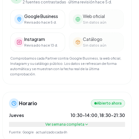
2 fuentes contrastadas
· última revisión hace 5 d.
Google Business
Web oficial
Revisado hace 5 d.
Sin datos aún
Instagram
Catálogo
Revisado hace 13 d.
Sin datos aún
Comprobamos cada Partner contra Google Business, la web oficial,
Instagram y su catálogo público. Los datos se refrescan de forma
automática y se muestran con la fecha real de la última
comprobación.
Horario
Abierto ahora
Jueves
10:30–14:00, 18:30–21:30
Ver semana completa
Fuente: Google · actualizado cada 6h