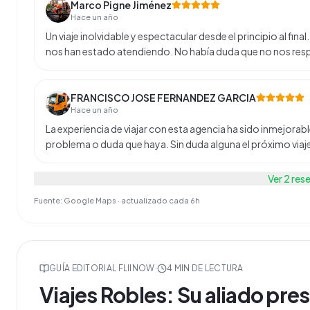
Marco Pigne Jiménez
Hace un año
Un viaje inolvidable y espectacular desde el principio al fi
nos han estado atendiendo. No había duda que no nos respo
FRANCISCO JOSE FERNANDEZ GARCIA
Hace un año
La experiencia de viajar con esta agencia ha sido inmejorabl
problema o duda que haya. Sin duda alguna el próximo viaje
Ver
2
res
Fuente: Google Maps · actualizado cada 6h
GUÍA EDITORIAL FLIINOW
·
4
MIN DE LECTURA
Viajes Robles: Su aliado pres