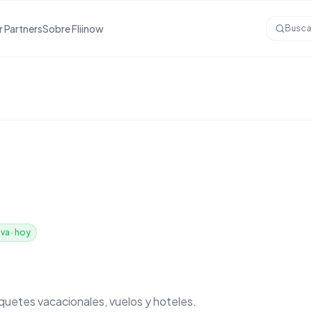
r Partners
Sobre Fliinow
Busca
iva
·
hoy
aquetes vacacionales, vuelos y hoteles.