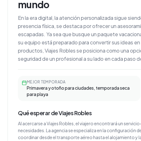
mundo
En la era digital, la atención personalizada sigue sien
presencia física, se destaca por ofrecer un asesorami
escapadas. Ya sea que busque un paquete vacacional c
su equipo está preparado para convertir sus ideas en
productos, Viajes Robles se posiciona como una opción
seguridad de un profesional a su lado en cada paso d
MEJOR TEMPORADA
Primavera y otoño para ciudades, temporada seca
para playa
Qué esperar de Viajes Robles
Al acercarse a Viajes Robles, el viajero encontrará un servici
necesidades. La agencia se especializa en la configuración d
coordinar desde el transporte aéreo hasta el alojamiento y la