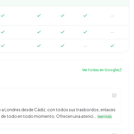
—
—
—
Ver todas en Google
e a Londres desde Cádiz, con todos sus trasbordos, enlaces
ntes de todo en todo momento. Ofrecen una atenci…
leer más