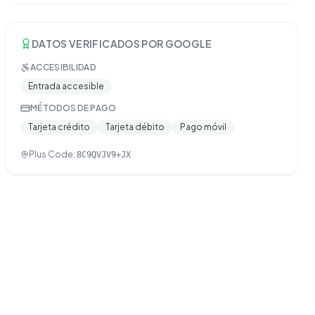
DATOS VERIFICADOS POR GOOGLE
ACCESIBILIDAD
Entrada accesible
MÉTODOS DE PAGO
Tarjeta crédito
Tarjeta débito
Pago móvil
Plus Code:
8C9QVJV9+JX