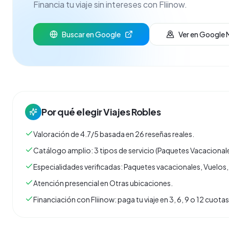
Financia tu viaje sin intereses con Fliinow.
Buscar en Google
Ver en Google
Por qué elegir
Viajes Robles
Valoración de 4.7/5 basada en 26 reseñas reales.
Catálogo amplio: 3 tipos de servicio (Paquetes Vacacionale
Especialidades verificadas: Paquetes vacacionales, Vuelos,
Atención presencial en Otras ubicaciones.
Financiación con Fliinow: paga tu viaje en 3, 6, 9 o 12 cuo