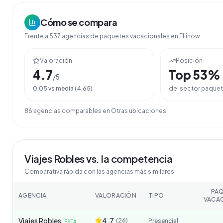
Cómo se compara
Frente a
537
agencias de
paquetes vacacionales
en Fliinow
Valoración
Posición
4.7
Top
53
%
/5
0.05
vs media (
4.65
)
del sector
paquet
86
agencia
s
comparable
s
en
Otras ubicaciones
.
Viajes Robles
vs. la competencia
Comparativa rápida con las agencias más similares.
PA
AGENCIA
VALORACIÓN
TIPO
VACA
Viajes Robles
4.7
(
26
)
Presencial
ESTA