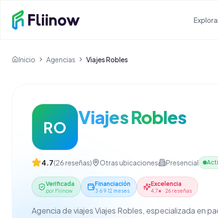
Saltar al contenido principal
Explora
Inicio
Agencias
Viajes Robles
Viajes Robles
RO
4.7
(
26
reseñas)
Otras ubicaciones
Presencial
Act
Verificada
Financiación
Excelencia
por Fliinow
3·6·9·12 meses
4.7★ · 26 reseñas
Agencia de viajes Viajes Robles, especializada en p