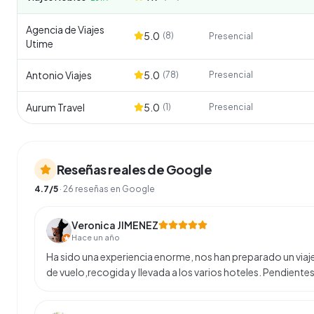
Agencia de Viajes
5.0
(
8
)
Presencial
Utime
Antonio Viajes
5.0
(
78
)
Presencial
Aurum Travel
5.0
(
1
)
Presencial
Reseñas reales de Google
4.7
/5
·
26
reseñas en Google
Veronica JIMENEZ
Hace un año
Ha sido una experiencia enorme, nos han preparado un viaj
de vuelo,recogida y llevada a los varios hoteles. Pendie