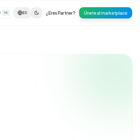
¿Eres Partner?
Únete al marketplace
r
ES
⌘K