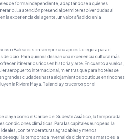
hoteles de forma independiente, adaptándose a quienes
erario. La atención presencial permite resolver dudas al
 la experiencia del agente, un valor añadido en la
arias o Baleares son siempre una apuesta segura para el
s de ocio. Para quienes desean una experiencia cultural más
ecen itinerarios ricos en historia y arte. En cuanto a vuelos,
uier aeropuerto internacional, mientras que para hoteles se
 en grandes ciudades hasta alojamientos boutique en rincones
yen la Riviera Maya, Tailandia y cruceros por el
 de playa como el Caribe o el Sudeste Asiático, la temporada
es condiciones climáticas. Para las capitales europeas, la
n ideales, con temperaturas agradables y menos
 de esquí, la temporada invernal de diciembre a marzo es la