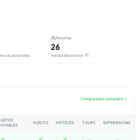
Reseñas
26
es vacacionales
media del sector:
91
Comparador completo
QUETES
VUELOS
HOTELES
TOURS
EXPERIENCIAS
CIONALES
—
—