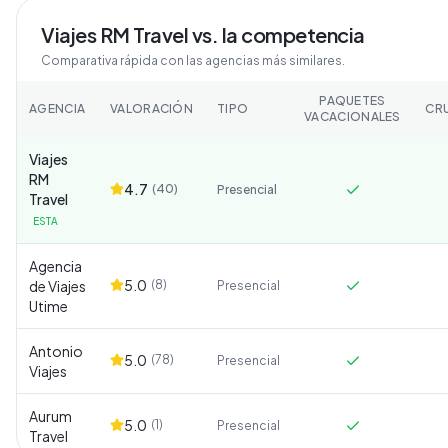
Viajes RM Travel
vs. la competencia
Comparativa rápida con las agencias más similares.
PAQUETES
AGENCIA
VALORACIÓN
TIPO
CR
VACACIONALES
Viajes
RM
4.7
(
40
)
Presencial
Travel
ESTA
Agencia
5.0
de Viajes
(
8
)
Presencial
Utime
Antonio
5.0
(
78
)
Presencial
Viajes
Aurum
5.0
(
1
)
Presencial
Travel