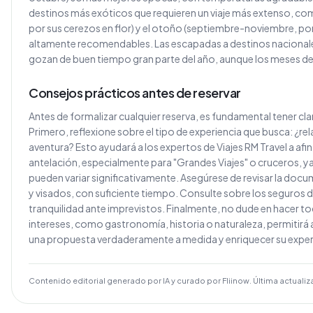
destinos más exóticos que requieren un viaje más extenso, c
por sus cerezos en flor) y el otoño (septiembre-noviembre, po
altamente recomendables. Las escapadas a destinos nacionales
gozan de buen tiempo gran parte del año, aunque los meses de
Consejos prácticos antes de reservar
Antes de formalizar cualquier reserva, es fundamental tener cl
Primero, reflexione sobre el tipo de experiencia que busca: ¿rela
aventura? Esto ayudará a los expertos de Viajes RM Travel a af
antelación, especialmente para "Grandes Viajes" o cruceros, ya 
pueden variar significativamente. Asegúrese de revisar la do
y visados, con suficiente tiempo. Consulte sobre los seguros d
tranquilidad ante imprevistos. Finalmente, no dude en hacer to
intereses, como gastronomía, historia o naturaleza, permitirá a
una propuesta verdaderamente a medida y enriquecer su exper
Contenido editorial generado por IA y curado por Fliinow. Última actualiz