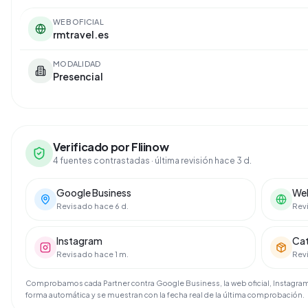
WEB OFICIAL
rmtravel.es
MODALIDAD
Presencial
Verificado por Fliinow
4 fuentes contrastadas
· última revisión hace 3 d.
Google Business
Web
Revisado hace 6 d.
Revi
Instagram
Ca
Revisado hace 1 m.
Revi
Comprobamos cada Partner contra Google Business, la web oficial, Instagram 
forma automática y se muestran con la fecha real de la última comprobación.