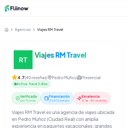
Saltar al contenido principal
Agencias
Viajes RM Travel
Inicio
Viajes RM Travel
4.7
(
40
reseñas)
Pedro Muñoz
Presencial
Activa
·
hace 3 días
Verificada
Financiación
Excelencia
por Fliinow
3·6·9·12 meses
4.7★ · 40 reseñas
Viajes RM Travel es una agencia de viajes ubicada
en Pedro Muñoz (Ciudad Real) con amplia
experiencia en paquetes vacacionales, grandes