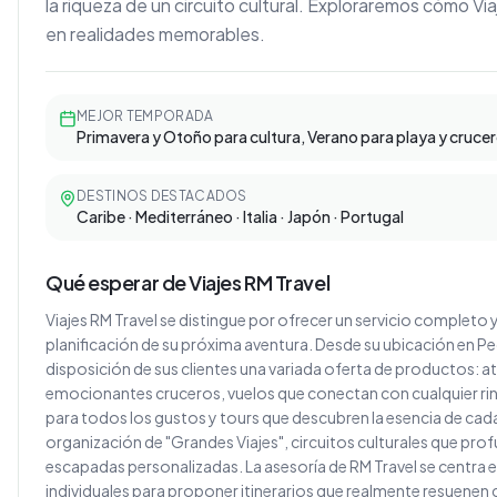
la riqueza de un circuito cultural. Exploraremos cómo Vi
en realidades memorables.
MEJOR TEMPORADA
Primavera y Otoño para cultura, Verano para playa y cruce
DESTINOS DESTACADOS
Caribe · Mediterráneo · Italia · Japón · Portugal
Qué esperar de Viajes RM Travel
Viajes RM Travel se distingue por ofrecer un servicio completo y
planificación de su próxima aventura. Desde su ubicación en P
disposición de sus clientes una variada oferta de productos: 
emocionantes cruceros, vuelos que conectan con cualquier ri
para todos los gustos y tours que descubren la esencia de cada
organización de "Grandes Viajes", circuitos culturales que profund
escapadas personalizadas. La asesoría de RM Travel se centra
individuales para proponer itinerarios que realmente resuenen 