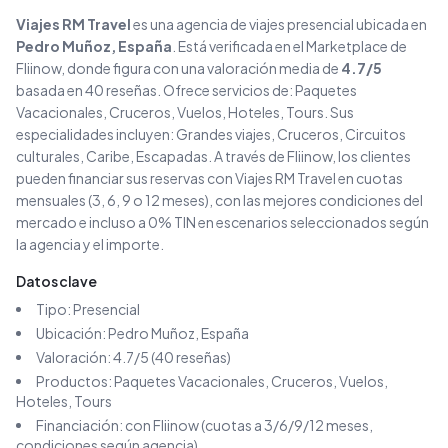
Viajes RM Travel
es una agencia de viajes
presencial
ubicada en
Pedro Muñoz
, España
. Está verificada en el Marketplace de
Fliinow, donde figura con una valoración media de
4.7
/5
basada en
40
reseñas
. Ofrece servicios de:
Paquetes
Vacacionales, Cruceros, Vuelos, Hoteles, Tours
.
Sus
especialidades incluyen:
Grandes viajes, Cruceros, Circuitos
culturales, Caribe, Escapadas
.
A través de Fliinow, los clientes
pueden financiar sus reservas con
Viajes RM Travel
en cuotas
mensuales (3, 6, 9 o 12 meses), con las mejores condiciones del
mercado e incluso a 0% TIN en escenarios seleccionados según
la agencia y el importe.
Datos clave
Tipo:
Presencial
Ubicación:
Pedro Muñoz
, España
Valoración:
4.7
/5 (
40
reseñas)
Productos:
Paquetes Vacacionales, Cruceros, Vuelos,
Hoteles, Tours
Financiación: con Fliinow (cuotas a 3/6/9/12 meses,
condiciones según agencia)