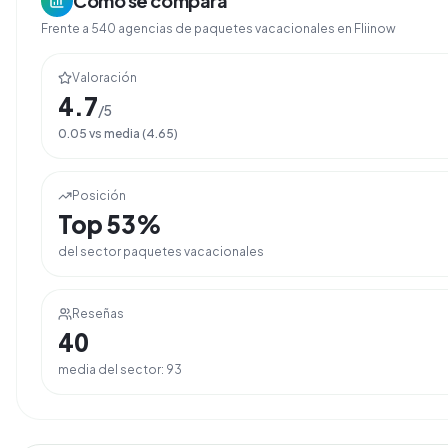
Cómo se compara
Frente a
540
agencias de
paquetes vacacionales
en Fliinow
Valoración
4.7
/5
0.05
vs media (
4.65
)
Posición
Top
53
%
del sector
paquetes vacacionales
Reseñas
40
media del sector:
93