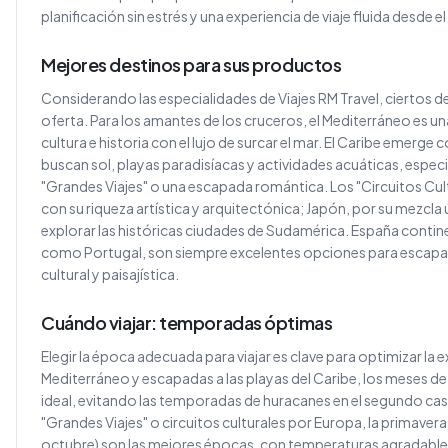
planificación sin estrés y una experiencia de viaje fluida desde 
Mejores destinos para sus productos
Considerando las especialidades de Viajes RM Travel, ciertos 
oferta. Para los amantes de los cruceros, el Mediterráneo es 
cultura e historia con el lujo de surcar el mar. El Caribe emerge
buscan sol, playas paradisíacas y actividades acuáticas, espec
"Grandes Viajes" o una escapada romántica. Los "Circuitos Cultu
con su riqueza artística y arquitectónica; Japón, por su mezcla
explorar las históricas ciudades de Sudamérica. España continent
como Portugal, son siempre excelentes opciones para escapada
cultural y paisajística.
Cuándo viajar: temporadas óptimas
Elegir la época adecuada para viajar es clave para optimizar la e
Mediterráneo y escapadas a las playas del Caribe, los meses d
ideal, evitando las temporadas de huracanes en el segundo caso. 
"Grandes Viajes" o circuitos culturales por Europa, la primavera
octubre) son las mejores épocas, con temperaturas agradables 