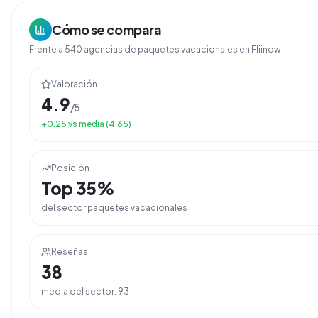
Cómo se compara
Frente a
540
agencias de
paquetes vacacionales
en Fliinow
Valoración
4.9
/5
+
0.25
vs media (
4.65
)
Posición
Top
35
%
del sector
paquetes vacacionales
Reseñas
38
media del sector:
93