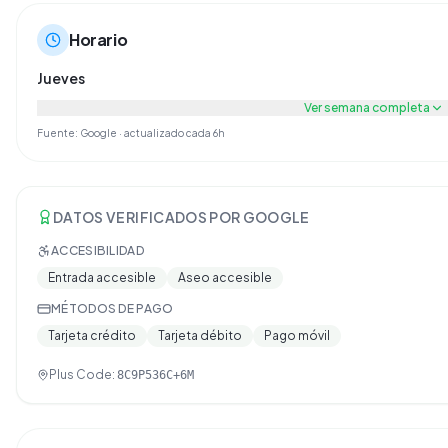
Horario
Jueves
Ver semana completa
Fuente: Google · actualizado cada 6h
DATOS VERIFICADOS POR GOOGLE
ACCESIBILIDAD
Entrada accesible
Aseo accesible
MÉTODOS DE PAGO
Tarjeta crédito
Tarjeta débito
Pago móvil
Plus Code:
8C9P536C+6M