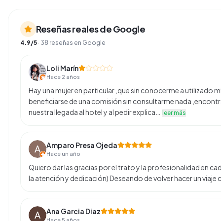
Reseñas reales de Google
4.9
/5
·
38
reseñas en Google
Loli Marín
Hace 2 años
Hay una mujer en particular ,que sin conocerme a utilizado m
beneficiarse de una comisión sin consultarme nada ,encont
nuestra llegada al hotel y al pedir explica…
leer más
Amparo Presa Ojeda
Hace un año
Quiero dar las gracias por el trato y la profesionalidad en c
la atención y dedicación) Deseando de volver hacer un viaje
Ana Garcia Diaz
Hace 5 años