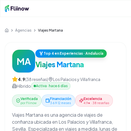
Saltar al contenido principal
Agencias
Viajes Martana
Inicio
🏅
Top 4 en Experiencias · Andalucía
MA
Viajes Martana
4.9
(
38
reseñas)
Los Palacios y Villafranca
Híbrido
Activa
·
hace 6 días
Verificada
Financiación
Excelencia
por Fliinow
3·6·9·12 meses
4.9★ · 38 reseñas
Viajes Martana es una agencia de viajes de
confianza ubicada en Los Palacios y Villafranca,
Sevilla. Especializada en viajes a medida, lunas de