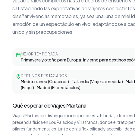
vacacionales completos hasta cruceros de ensueño y e
satisfaciendo las expectativas de viajeros con distinto
diseñar vivencias memorables, ya sea una luna de miel idí
emoción de un espectáculo en vivo, adaptándose a cada 
único y sin preocupaciones.
MEJOR TEMPORADA
Primavera y otoño para Europa; Invierno para destinos exó
DESTINOS DESTACADOS
Mediterráneo (Cruceros) · Tailandia (Viajes a medida) · Mald
(Esquí) · Madrid (Espectáculos)
Qué esperar de Viajes Martana
Viajes Martana se distingue por su propuesta híbrida, ofrecie
presencia física en Los Palacios y Villafranca, donde el trato 
pilares fundamentales, junto con la flexibilidad y accesibilidad d