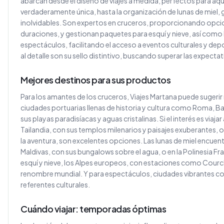
abarcan desde el diseño de viajes a medida, perfectos para aq
verdaderamente única, hasta la organización de lunas de miel,
inolvidables. Son expertos en cruceros, proporcionando opci
duraciones, y gestionan paquetes para esquí y nieve, así como
espectáculos, facilitando el acceso a eventos culturales y depo
al detalle son su sello distintivo, buscando superar las expectat
Mejores destinos para sus productos
Para los amantes de los cruceros, Viajes Martana puede sugerir
ciudades portuarias llenas de historia y cultura como Roma, Ba
sus playas paradisíacas y aguas cristalinas. Si el interés es vi
Tailandia, con sus templos milenarios y paisajes exuberantes, o
la aventura, son excelentes opciones. Las lunas de miel encuent
Maldivas, con sus bungalows sobre el agua, o en la Polinesia F
esquí y nieve, los Alpes europeos, con estaciones como Courch
renombre mundial. Y para espectáculos, ciudades vibrantes c
referentes culturales.
Cuándo viajar: temporadas óptimas