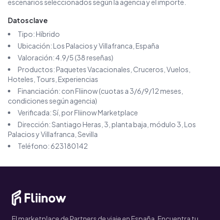
escenarios seleccionados según la agencia y el importe.
Datos clave
Tipo:
Híbrido
Ubicación:
Los Palacios y Villafranca
, España
Valoración:
4.9
/5 (
38
reseñas)
Productos:
Paquetes Vacacionales, Cruceros, Vuelos,
Hoteles, Tours, Experiencias
Financiación: con Fliinow (cuotas a 3/6/9/12 meses,
condiciones según agencia)
Verificada: Sí, por Fliinow Marketplace
Dirección:
Santiago Heras, 3, planta baja, módulo 3, Los
Palacios y Villafranca, Sevilla
Teléfono:
623180142
El marketplace de Partners de viaje en España. Encuentra tu