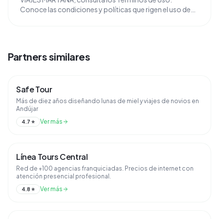
Conoce las condiciones y políticas que rigen el uso de
nuestros servicios y asegúrate de estar bien informado
...
Partners similares
Safe Tour
Más de diez años diseñando lunas de miel y viajes de novios en
Andújar
Ver más
4.7
⭐
Línea Tours Central
Red de +100 agencias franquiciadas. Precios de internet con
atención presencial profesional.
Ver más
4.8
⭐