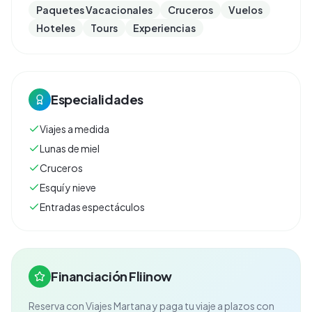
Paquetes Vacacionales
Cruceros
Vuelos
Hoteles
Tours
Experiencias
Especialidades
Viajes a medida
Lunas de miel
Cruceros
Esquí y nieve
Entradas espectáculos
Financiación Fliinow
Reserva con
Viajes Martana
y paga tu viaje a plazos con