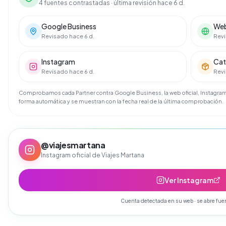
4 fuentes contrastadas
· última revisión hace 6 d.
Google Business
Web
Revisado hace 6 d.
Revi
Instagram
Cat
Revisado hace 6 d.
Revi
Comprobamos cada Partner contra Google Business, la web oficial, Instagram 
forma automática y se muestran con la fecha real de la última comprobación.
@
viajesmartana
Instagram oficial de
Viajes Martana
Ver Instagram
Cuenta detectada en su web · se abre fuer