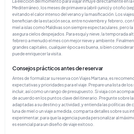
La elección del momento para viajar influye directamente en la 
Mediterráneo, los meses de primavera (abril-junio) y otoño (s
evitando el calor intenso del verano y la masificación. Los viaj
benefician de la estación seca, entre noviembre y febrero, con
miel a islas como Maldivas son siempre espectaculares, pero l
asegura cielos despejados. Para esquí y nieve, la temporada alt
febrero a menudo el mes con mejor nieve y ambiente. Finalment
grandes capitales, cualquier época es buena, si bien considerar
puede enriquecer la visita.
Consejos prácticos antes de reservar
Antes de formalizar su reserva con Viajes Martana, es recomend
expectativas y prioridades para el viaje. Prepare una lista de los
incluir, así como un rango de presupuesto. Si viaja con acomp
de acuerdo en los puntos clave del itinerario. Pregunte sobre l
adaptadas a su destino y actividad, y entienda las políticas de
luna de miel o un viaje a medida, comparta detalles sobre sus int
experimentar, para que la agencia pueda personalizar al máxi
es esencial para un diseño de viaje exitoso.