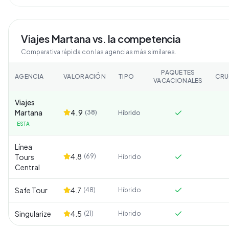
Viajes Martana
vs. la competencia
Comparativa rápida con las agencias más similares.
PAQUETES
AGENCIA
VALORACIÓN
TIPO
CRU
VACACIONALES
Viajes
Martana
4.9
(
38
)
Híbrido
ESTA
Línea
4.8
Tours
(
69
)
Híbrido
Central
Safe Tour
4.7
(
48
)
Híbrido
Singularize
4.5
(
21
)
Híbrido