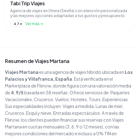
Tabi Trip Viajes
Agencia de viajes en Utrera (Sevilla) con atención personalizada
y las mejores opciones adaptadas a tus gustos y presupuesto.
Ver más
4.7
⭐
Resumen de
Viajes Martana
Viajes Martana
es una agencia de viajes
híbrido
ubicada en
Los
Palacios y Villafranca
, España
. Está verificada en el
Marketplace de Fliinow, donde figura con una valoración media
de
4.9
/5
basada en
38
reseñas
. Ofrece servicios de:
Paquetes
Vacacionales, Cruceros, Vuelos, Hoteles, Tours, Experiencias
.
Sus especialidades incluyen:
Viajes a medida, Lunas de miel,
Cruceros, Esquí y nieve, Entradas espectáculos
.
A través de
Fliinow, los clientes pueden financiar sus reservas con
Viajes
Martana
en cuotas mensuales (3, 6, 9 o 12 meses), con las
mejores condiciones del mercado e incluso a 0% TIN en