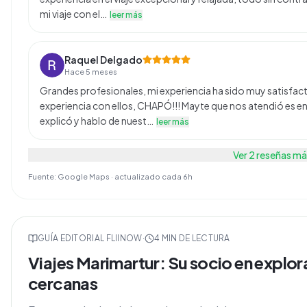
mi viaje con el…
leer más
Raquel Delgado
Hace 5 meses
Grandes profesionales, mi experiencia ha sido muy satisfact
experiencia con ellos, CHAPÓ!!! Mayte que nos atendió es
explicó y hablo de nuest…
leer más
Ver
2
reseñas má
Fuente: Google Maps · actualizado cada 6h
GUÍA EDITORIAL FLIINOW
·
4
MIN DE LECTURA
Viajes Marimartur: Su socio en explo
cercanas