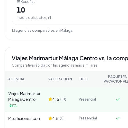
Reseñas
10
media del sector:
91
13
agencia
s
comparable
s
en
Málaga
.
Viajes Marimartur Málaga Centro
vs. la com
Comparativa rápida con las agencias más similares.
PAQUETES
AGENCIA
VALORACIÓN
TIPO
VACACIONAL
Viajes Marimartur
Málaga Centro
4.5
(
10
)
Presencial
ESTA
Mixaficiones.com
4.5
(
0
)
Presencial