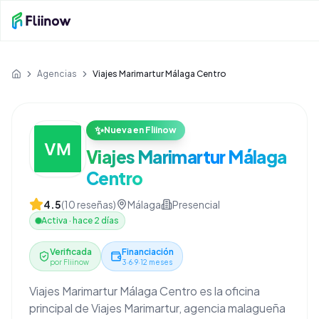
Saltar al contenido principal
Agencias
Viajes Marimartur Málaga Centro
Inicio
✨
Nueva en Fliinow
Viajes Marimartur Málaga
Centro
4.5
(
10
reseñas)
Málaga
Presencial
Activa
·
hace 2 días
Verificada
Financiación
por Fliinow
3·6·9·12 meses
Viajes Marimartur Málaga Centro es la oficina
principal de Viajes Marimartur, agencia malagueña