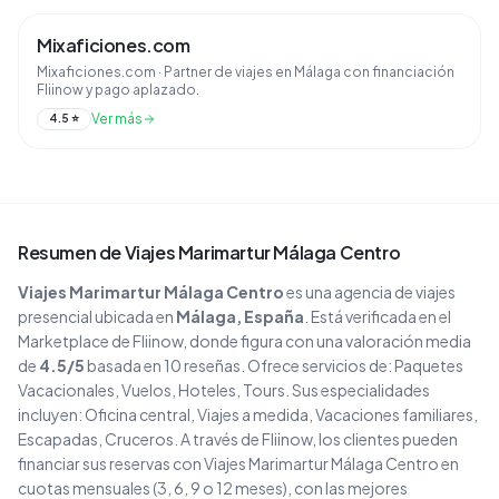
Mixaficiones.com
Mixaficiones.com · Partner de viajes en Málaga con financiación
Fliinow y pago aplazado.
Ver más
4.5
⭐
Resumen de
Viajes Marimartur Málaga Centro
Viajes Marimartur Málaga Centro
es una agencia de viajes
presencial
ubicada en
Málaga
, España
. Está verificada en el
Marketplace de Fliinow, donde figura con una valoración media
de
4.5
/5
basada en
10
reseñas
. Ofrece servicios de:
Paquetes
Vacacionales, Vuelos, Hoteles, Tours
.
Sus especialidades
incluyen:
Oficina central, Viajes a medida, Vacaciones familiares,
Escapadas, Cruceros
.
A través de Fliinow, los clientes pueden
financiar sus reservas con
Viajes Marimartur Málaga Centro
en
cuotas mensuales (3, 6, 9 o 12 meses), con las mejores