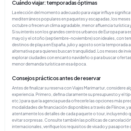
Cuándo viajar: temporadas óptimas
La elección del momento adecuado para viajar influye significat
mediterráneos populares en paquetes y escapadas, los meses d
octubre ofrecen un clima agradable, menor afluencia turística
Si su interés son los grandes centros urbanos de Europa para e
mayo) y el otoño (septiembre-noviembre) son ideales, con tem
destinos de playa en España, julio y agosto son la temporada 
alternativa para quienes buscan tranquilidad. Los meses de inv
explorar ciudades con encanto navideño o para buscar ofertas
menor demanda turística en esa época.
Consejos prácticos antes de reservar
Antes de finalizar su reserva con Viajes Marimartur, considere 
experiencia. Primero, defina claramente su presupuesto y el tipo
etc.) para que la agencia pueda ofrecerle las opciones más prec
modalidades de financiación disponibles a través de Fliinow, ya
atentamente los detalles de cada paquete o tour, incluyendo qu
evitar sorpresas. Consulte también las políticas de cancelación 
internacionales, verifique los requisitos de visado y pasaporte