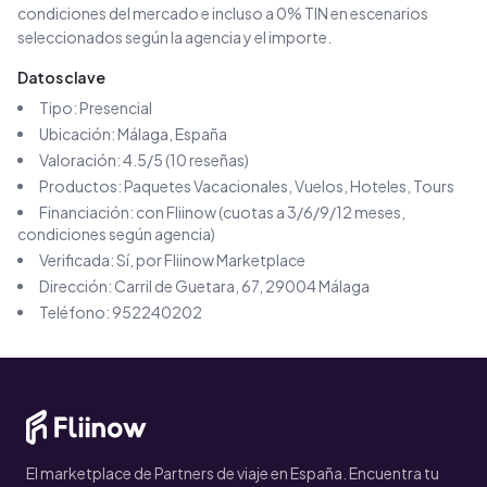
condiciones del mercado e incluso a 0% TIN en escenarios
seleccionados según la agencia y el importe.
Datos clave
Tipo:
Presencial
Ubicación:
Málaga
, España
Valoración:
4.5
/5 (
10
reseñas)
Productos:
Paquetes Vacacionales, Vuelos, Hoteles, Tours
Financiación: con Fliinow (cuotas a 3/6/9/12 meses,
condiciones según agencia)
Verificada: Sí, por Fliinow Marketplace
Dirección:
Carril de Guetara, 67, 29004 Málaga
Teléfono:
952240202
El marketplace de Partners de viaje en España. Encuentra tu