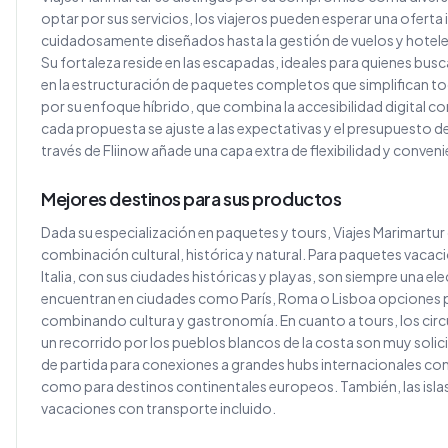
optar por sus servicios, los viajeros pueden esperar una ofert
cuidadosamente diseñados hasta la gestión de vuelos y hoteles
Su fortaleza reside en las escapadas, ideales para quienes bus
en la estructuración de paquetes completos que simplifican toda 
por su enfoque híbrido, que combina la accesibilidad digital 
cada propuesta se ajuste a las expectativas y el presupuesto del 
través de Fliinow añade una capa extra de flexibilidad y conveni
Mejores destinos para sus productos
Dada su especialización en paquetes y tours, Viajes Marimartur
combinación cultural, histórica y natural. Para paquetes vacac
Italia, con sus ciudades históricas y playas, son siempre una e
encuentran en ciudades como París, Roma o Lisboa opciones pe
combinando cultura y gastronomía. En cuanto a tours, los circ
un recorrido por los pueblos blancos de la costa son muy solic
de partida para conexiones a grandes hubs internacionales co
como para destinos continentales europeos. También, las islas 
vacaciones con transporte incluido.