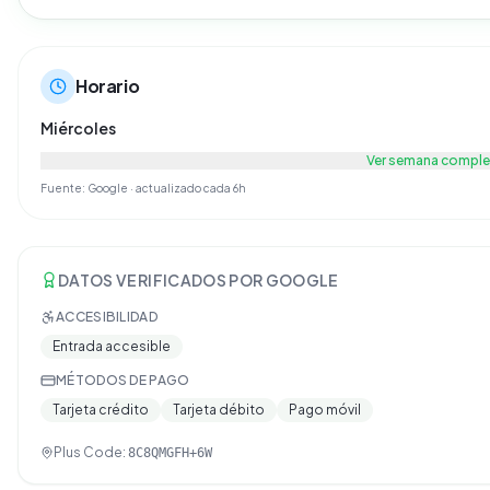
Horario
Miércoles
Ver semana comple
Fuente: Google · actualizado cada 6h
DATOS VERIFICADOS POR GOOGLE
ACCESIBILIDAD
Entrada accesible
MÉTODOS DE PAGO
Tarjeta crédito
Tarjeta débito
Pago móvil
Plus Code:
8C8QMGFH+6W