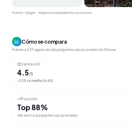
Fuente: Google · imágenes propiedad de sus autores
Cómo se compara
Frente a
537
agencias de
paquetes vacacionales
en Fliinow
Valoración
4.5
/5
-0.15
vs media (
4.65
)
Posición
Top
88
%
del sector
paquetes vacacionales