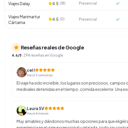
Viajes Dalay
4.5
(
18
)
Presencial
Viajes Marimartur
4.5
(
0
)
Presencial
Cártama
Reseñas reales de Google
4.6
/5
·
294
reseñas en Google
cel l
Hace 3 semanas
El viaje ha sido increíble, los lugares son preciosos, campo
medivales detenidas en el tiempo .comida excelente. Una e
Laura SV
Hace 4 meses
Muy amables y dándonos muchas opciones para que eligiéra
experiencia en el viaje excepcional y relajada, todo sin cont