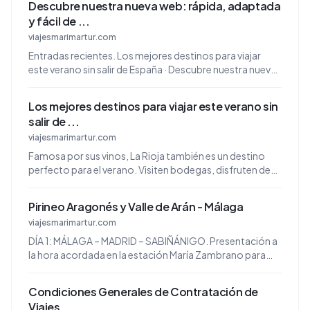
Descubre nuestra nueva web: rápida, adaptada
y fácil de ...
viajesmarimartur.com
Entradas recientes. Los mejores destinos para viajar
este verano sin salir de España · Descubre nuestra nueva
web: rápida, adaptada y fácil de ...
Los mejores destinos para viajar este verano sin
salir de ...
viajesmarimartur.com
Famosa por sus vinos, La Rioja también es un destino
perfecto para el verano. Visiten bodegas, disfruten de
catas de vino y recorran pueblos con ...
Pirineo Aragonés y Valle de Arán - Málaga
viajesmarimartur.com
DÍA 1: MÁLAGA – MADRID – SABIÑÁNIGO. Presentación a
la hora acordada en la estación María Zambrano para
tomar el AVE. Salida hacia Madrid.
Condiciones Generales de Contratación de
Viajes ...