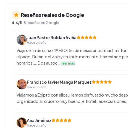
Reseñas reales de Google
4.4
/5
·
5
reseñas en Google
Juan Pastor Roldán Aviña
Hace un año
Viaje de fin de curso 4º ESO Desde meses antes mucha inform
el pago. Durante el viaje y en todo momento, han estado pen
horarios,... Dos autoc…
leer más
Francisco Javier Manga Marquez
Hace un año
Viajamos a Egipto con ellos. Hemos disfrutado mucho des
organizado. El crucero muy bueno, el hotel, las excursiones, 
Ana Jiménez
Hace un año