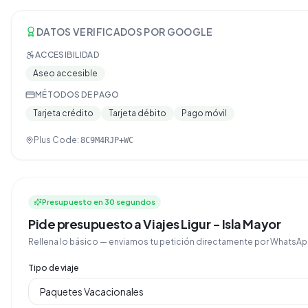
DATOS VERIFICADOS POR GOOGLE
ACCESIBILIDAD
Aseo accesible
MÉTODOS DE PAGO
Tarjeta crédito
Tarjeta débito
Pago móvil
Plus Code:
8C9M4RJP+WC
Presupuesto en 30 segundos
Pide presupuesto a Viajes Ligur - Isla Mayor
Rellena lo básico — enviamos tu petición directamente por Whats
Tipo de viaje