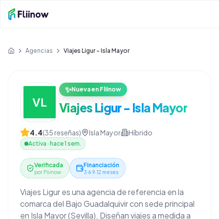
Saltar al contenido principal
Agencias
Viajes Ligur - Isla Mayor
Inicio
✨
Nueva en Fliinow
Viajes Ligur - Isla Mayor
4.4
(
35
reseñas)
Isla Mayor
Híbrido
Activa
·
hace 1 sem.
Verificada
Financiación
por Fliinow
3·6·9·12 meses
Viajes Ligur es una agencia de referencia en la
comarca del Bajo Guadalquivir con sede principal
en Isla Mayor (Sevilla). Diseñan viajes a medida a