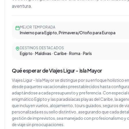
aventura.
MEJOR TEMPORADA
Invierno para Egipto, Primavera/Otoño para Europa
DESTINOS DESTACADOS
Egipto · Maldivas · Caribe · Roma · París
Qué esperar de Viajes Ligur - Isla Mayor
Viajes Ligur - Isla Mayor se distingue por su enfoque holístico en
desde paquetes vacacionales preestablecidos hasta configu
adaptándose a cada presupuesto y preferencia. Con especial én
enigmático Egipto y las paradisíacas playas del Caribe, la ag
que incluyen vuelos, alojamiento, tours guiados, seguros de via
personalizada es su sello distintivo, asegurando que cada detall
gestión de imprevistos, sea manejado con profesionalismo y c
de viaje sin preocupaciones.