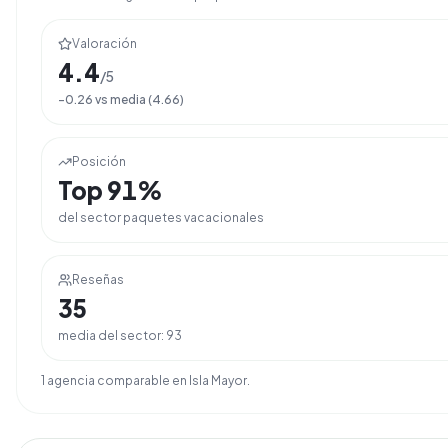
Valoración
4.4
/5
-0.26
vs media (
4.66
)
Posición
Top
91
%
del sector
paquetes vacacionales
Reseñas
35
media del sector:
93
1
agencia
comparable
en
Isla Mayor
.