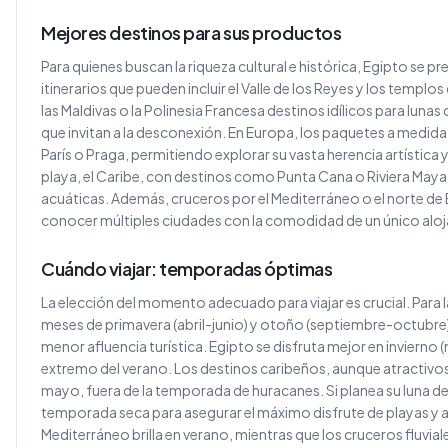
Mejores destinos para sus productos
Para quienes buscan la riqueza cultural e histórica, Egipto se 
itinerarios que pueden incluir el Valle de los Reyes y los temp
las Maldivas o la Polinesia Francesa destinos idílicos para lunas
que invitan a la desconexión. En Europa, los paquetes a medid
París o Praga, permitiendo explorar su vasta herencia artística 
playa, el Caribe, con destinos como Punta Cana o Riviera Maya,
acuáticas. Además, cruceros por el Mediterráneo o el norte d
conocer múltiples ciudades con la comodidad de un único alo
Cuándo viajar: temporadas óptimas
La elección del momento adecuado para viajar es crucial. Para l
meses de primavera (abril-junio) y otoño (septiembre-octubre
menor afluencia turística. Egipto se disfruta mejor en invierno
extremo del verano. Los destinos caribeños, aunque atractivos
mayo, fuera de la temporada de huracanes. Si planea su luna de 
temporada seca para asegurar el máximo disfrute de playas y acti
Mediterráneo brilla en verano, mientras que los cruceros fluvi