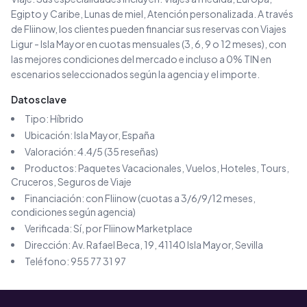
Egipto y Caribe, Lunas de miel, Atención personalizada
.
A través
de Fliinow, los clientes pueden financiar sus reservas con
Viajes
Ligur - Isla Mayor
en cuotas mensuales (3, 6, 9 o 12 meses), con
las mejores condiciones del mercado e incluso a 0% TIN en
escenarios seleccionados según la agencia y el importe.
Datos clave
Tipo:
Híbrido
Ubicación:
Isla Mayor
, España
Valoración:
4.4
/5 (
35
reseñas)
Productos:
Paquetes Vacacionales, Vuelos, Hoteles, Tours,
Cruceros, Seguros de Viaje
Financiación: con Fliinow (cuotas a 3/6/9/12 meses,
condiciones según agencia)
Verificada: Sí, por Fliinow Marketplace
Dirección:
Av. Rafael Beca, 19, 41140 Isla Mayor, Sevilla
Teléfono:
955 77 31 97