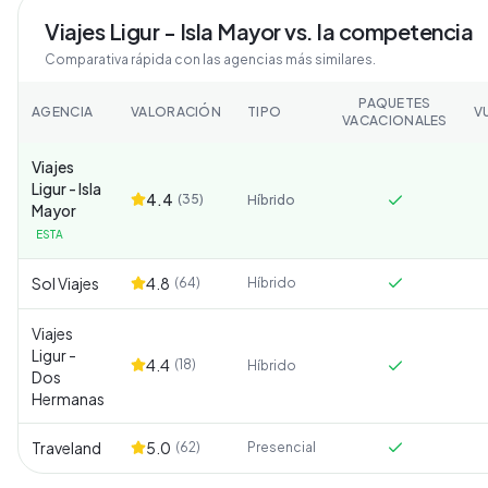
Viajes Ligur - Isla Mayor
vs. la competencia
Comparativa rápida con las agencias más similares.
PAQUETES
AGENCIA
VALORACIÓN
TIPO
V
VACACIONALES
Viajes
Ligur - Isla
4.4
(
35
)
Híbrido
Mayor
ESTA
Sol Viajes
4.8
(
64
)
Híbrido
Viajes
Ligur -
4.4
(
18
)
Híbrido
Dos
Hermanas
Traveland
5.0
(
62
)
Presencial