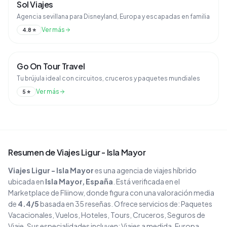
Sol Viajes
Agencia sevillana para Disneyland, Europa y escapadas en familia
Ver más
4.8
⭐
Go On Tour Travel
Tu brújula ideal con circuitos, cruceros y paquetes mundiales
Ver más
5
⭐
Resumen de
Viajes Ligur - Isla Mayor
Viajes Ligur - Isla Mayor
es una agencia de viajes
híbrido
ubicada en
Isla Mayor
, España
. Está verificada en el
Marketplace de Fliinow, donde figura con una valoración media
de
4.4
/5
basada en
35
reseñas
. Ofrece servicios de:
Paquetes
Vacacionales, Vuelos, Hoteles, Tours, Cruceros, Seguros de
Viaje
.
Sus especialidades incluyen:
Viajes a medida, Europa,