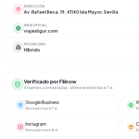
DIRECCIÓN
Av. Rafael Beca, 19, 41140 Isla Mayor, Sevilla
WEB OFICIAL
viajesligur.com
MODALIDAD
Híbrido
Verificado por Fliinow
4 fuentes contrastadas
· última revisión hace 7 d.
Google Business
W
Revisado hace 7 d.
R
Instagram
C
Revisado hace 8 d.
R