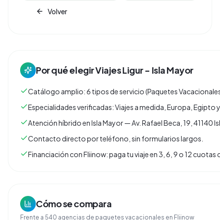
Volver
Por qué elegir
Viajes Ligur - Isla Mayor
Catálogo amplio: 6 tipos de servicio (Paquetes Vacacionales
Especialidades verificadas: Viajes a medida, Europa, Egipto y
Atención híbrido en Isla Mayor — Av. Rafael Beca, 19, 41140 Isl
Contacto directo por teléfono, sin formularios largos.
Financiación con Fliinow: paga tu viaje en 3, 6, 9 o 12 cuota
Cómo se compara
Frente a
540
agencias de
paquetes vacacionales
en Fliinow