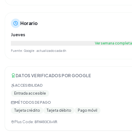
Horario
Jueves
Ver semana completa
Fuente: Google · actualizado cada 6h
DATOS VERIFICADOS POR GOOGLE
ACCESIBILIDAD
Entrada accesible
MÉTODOS DE PAGO
Tarjeta crédito
Tarjeta débito
Pago móvil
Plus Code:
8FH493CX+VR