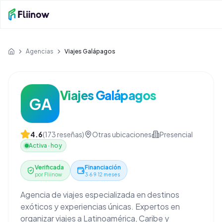
Saltar al contenido principal
Agencias
Viajes Galápagos
Inicio
Viajes Galápagos
GA
4.6
(
173
reseñas)
Otras ubicaciones
Presencial
Activa
·
hoy
Verificada
Financiación
por Fliinow
3·6·9·12 meses
Agencia de viajes especializada en destinos
exóticos y experiencias únicas. Expertos en
organizar viajes a Latinoamérica, Caribe y