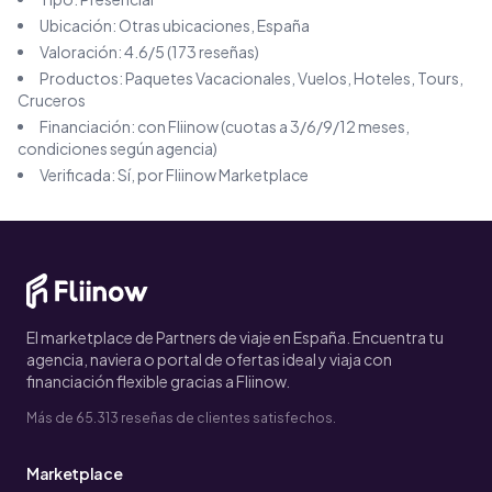
Ubicación:
Otras ubicaciones
, España
Valoración:
4.6
/5 (
173
reseñas)
Productos:
Paquetes Vacacionales, Vuelos, Hoteles, Tours,
Cruceros
Financiación: con Fliinow (cuotas a 3/6/9/12 meses,
condiciones según agencia)
Verificada: Sí, por Fliinow Marketplace
El marketplace de Partners de viaje en España. Encuentra tu
agencia, naviera o portal de ofertas ideal y viaja con
financiación flexible gracias a Fliinow.
Más de 65.313 reseñas de clientes satisfechos.
Marketplace