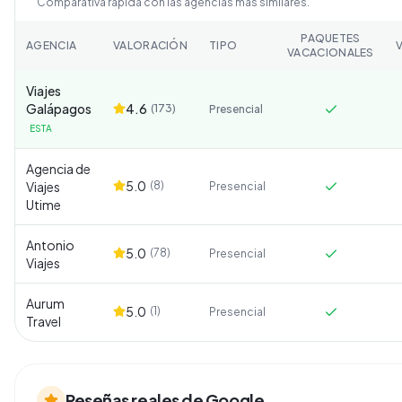
Comparativa rápida con las agencias más similares.
PAQUETES
AGENCIA
VALORACIÓN
TIPO
VACACIONALES
Viajes
Galápagos
4.6
(
173
)
Presencial
ESTA
Agencia de
5.0
Viajes
(
8
)
Presencial
Utime
Antonio
5.0
(
78
)
Presencial
Viajes
Aurum
5.0
(
1
)
Presencial
Travel
Reseñas reales de Google