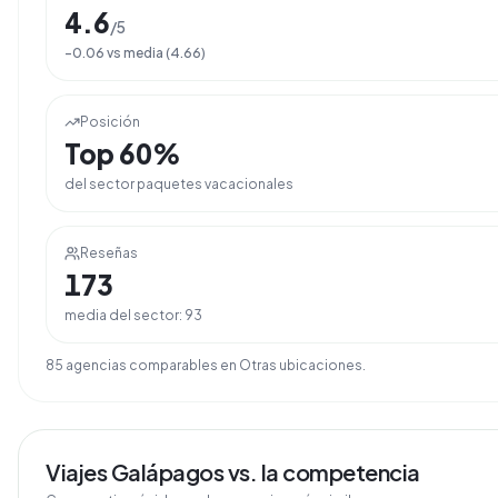
4.6
/5
-0.06
vs media (
4.66
)
Posición
Top
60
%
del sector
paquetes vacacionales
Reseñas
173
media del sector:
93
85
agencia
s
comparable
s
en
Otras ubicaciones
.
Viajes Galápagos
vs. la competencia