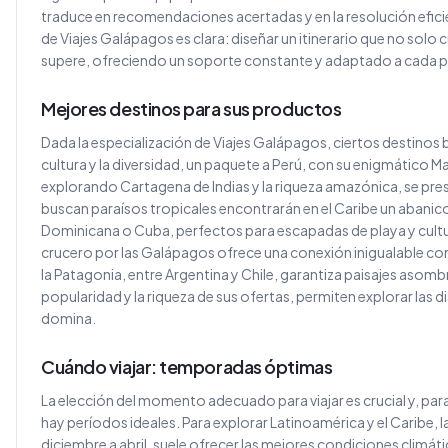
traduce en recomendaciones acertadas y en la resolución efici
de Viajes Galápagos es clara: diseñar un itinerario que no solo 
supere, ofreciendo un soporte constante y adaptado a cada per
Mejores destinos para sus productos
Dada la especialización de Viajes Galápagos, ciertos destinos b
cultura y la diversidad, un paquete a Perú, con su enigmático M
explorando Cartagena de Indias y la riqueza amazónica, se p
buscan paraísos tropicales encontrarán en el Caribe un abanic
Dominicana o Cuba, perfectos para escapadas de playa y cultura 
crucero por las Galápagos ofrece una conexión inigualable con
la Patagonia, entre Argentina y Chile, garantiza paisajes asom
popularidad y la riqueza de sus ofertas, permiten explorar las 
domina.
Cuándo viajar: temporadas óptimas
La elección del momento adecuado para viajar es crucial y, pa
hay períodos ideales. Para explorar Latinoamérica y el Caribe
diciembre a abril, suele ofrecer las mejores condiciones climát