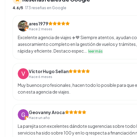
4.6
/5
·
173
reseñas en Google
ares 1979
Hace 2 meses
Excelente agencia de viajes ✈️💙 Siempre atentos, ayudan co
asesoramiento completo en la gestión de vuelos y trámites,
rápida y eficiente. Destaco espec…
leer más
Víctor Hugo Sellan
Hace 6 meses
Muy buenos profesionales, hacen todo lo posible para que el
con esta agencia de viajes.
Geovanny Aroca
Hace un año
La parejita son excelentes dándote sugerencias sobre todo l
servicios ha sido sobre 100 y en lo q respecta a financiaci