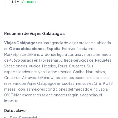
Ver más
3.4
⭐
Resumen de
Viajes Galápagos
Viajes Galápagos
es una agencia de viajes
presencial
ubicada
en
Otras ubicaciones
, España
. Está verificada en el
Marketplace de Fliinow, donde figura con una valoración media
de
4.6
/5
basada en
173
reseñas
. Ofrece servicios de:
Paquetes
Vacacionales, Vuelos, Hoteles, Tours, Cruceros
.
Sus
especialidades incluyen:
Latinoamérica, Caribe, Naturaleza,
Cruceros
.
A través de Fliinow, los clientes pueden financiar sus
reservas con
Viajes Galápagos
en cuotas mensuales (3, 6, 9 o 12
meses), con las mejores condiciones del mercado e incluso a
0% TIN en escenarios seleccionados según la agencia y el
importe.
Datos clave
Tipo:
Presencial