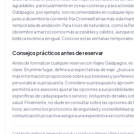
agradables, particularmente en zonas costeras y para actividades
Galápagos, por ejemplo, son recomendables en cualquier época
junio a diciembre la corriente fría Cromwell atrae más vida mari
temporada de anidación. Para tours de naturaleza, como la Pat
(diciembre a marzo) son los más accesibles y cálidos, aunque l
belleza escénica sin igual. Conocer estas ventanas temporales e
Consejos prácticos antes de reservar
Antes de formalizar cualquier reserva con Viajes Galápagos, e
clave. En primer lugar, defina sus expectativas de viaje: ¿busca 
más información proporcione sobre sus intereses y preferencia
personalizar su propuesta. Considere su presupuesto aproxima
permitirá a los asesores ajustar las opciones a sus posibilidade
específicas de cada paquete o servicio, incluyendo detalles sob
salud. Finalmente, no dude en consultar sobre las opciones de 
hora, así como los protocolos de seguridad y sostenibilidad q
comunicación proactiva asegura una experiencia sin contrati
Contenido editorial generado por IA y curado por Fliinow. Última actualiz