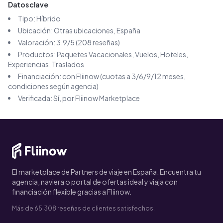
Datos clave
Tipo:
Híbrido
Ubicación:
Otras ubicaciones
, España
Valoración:
3.9
/5 (
208
reseñas)
Productos:
Paquetes Vacacionales, Vuelos, Hoteles,
Experiencias, Traslados
Financiación: con Fliinow (cuotas a 3/6/9/12 meses,
condiciones según agencia)
Verificada: Sí, por Fliinow Marketplace
El marketplace de Partners de viaje en España. Encuentra tu
agencia, naviera o portal de ofertas ideal y viaja con
financiación flexible gracias a Fliinow.
Más de 65.308 reseñas de clientes satisfechos.