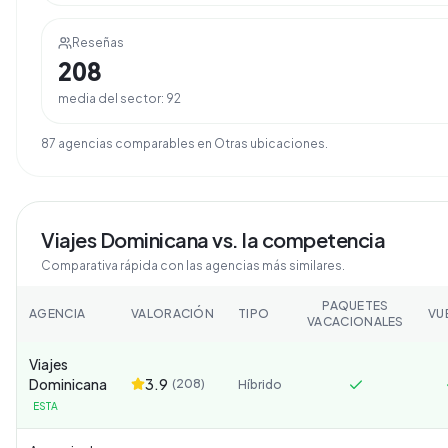
Reseñas
208
media del sector:
92
87
agencia
s
comparable
s
en
Otras ubicaciones
.
Viajes Dominicana
vs. la competencia
Comparativa rápida con las agencias más similares.
PAQUETES
AGENCIA
VALORACIÓN
TIPO
VU
VACACIONALES
Viajes
Dominicana
3.9
(
208
)
Híbrido
ESTA