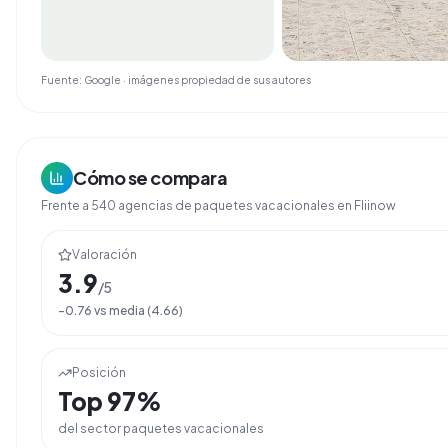
Fuente: Google · imágenes propiedad de sus autores
Cómo se compara
Frente a
540
agencias de
paquetes vacacionales
en Fliinow
Valoración
3.9
/5
-0.76
vs media (
4.66
)
Posición
Top
97
%
del sector
paquetes vacacionales