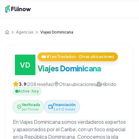
Saltar al contenido principal
Agencias
Viajes Dominicana
Inicio
👑
#1 en Traslados · Otras ubicaciones
Viajes Dominicana
3.9
(
208
reseñas)
Otras ubicaciones
Híbrido
Activa
·
hoy
Verificada
Financiación
por Fliinow
3·6·9·12 meses
En Viajes Dominicana somos verdaderos expertos
y apasionados por el Caribe, con un foco especial
en la República Dominicana. Conocemos la isla