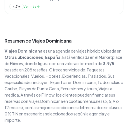
Ver más
4.7
⭐
Resumen de
Viajes Dominicana
Viajes Dominicana
es una agencia de viajes
híbrido
ubicada en
Otras ubicaciones
, España
. Está verificada en el Marketplace
de Fliinow, donde figura con una valoración media de
3.9
/5
basada en
208
reseñas
. Ofrece servicios de:
Paquetes
Vacacionales, Vuelos, Hoteles, Experiencias, Traslados
.
Sus
especialidades incluyen:
Expertos en Dominicana, Todo incluido
Caribe, Playas de Punta Cana, Excursiones y tours, Viajes a
medida
.
A través de Fliinow, los clientes pueden financiar sus
reservas con
Viajes Dominicana
en cuotas mensuales (3, 6, 9 o
12 meses), con las mejores condiciones del mercado e incluso a
0% TIN en escenarios seleccionados según la agencia y el
importe.