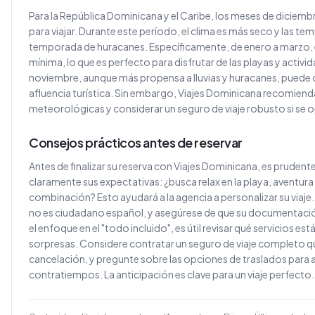
Para la República Dominicana y el Caribe, los meses de diciemb
para viajar. Durante este período, el clima es más seco y las t
temporada de huracanes. Específicamente, de enero a marzo, el 
mínima, lo que es perfecto para disfrutar de las playas y activid
noviembre, aunque más propensa a lluvias y huracanes, puede 
afluencia turística. Sin embargo, Viajes Dominicana recomienda
meteorológicas y considerar un seguro de viaje robusto si se o
Consejos prácticos antes de reservar
Antes de finalizar su reserva con Viajes Dominicana, es pruden
claramente sus expectativas: ¿busca relax en la playa, aventura
combinación? Esto ayudará a la agencia a personalizar su viaje. 
no es ciudadano español, y asegúrese de que su documentació
el enfoque en el "todo incluido", es útil revisar qué servicios e
sorpresas. Considere contratar un seguro de viaje completo q
cancelación, y pregunte sobre las opciones de traslados para a
contratiempos. La anticipación es clave para un viaje perfecto.