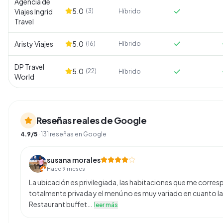
Agencia de
5.0
Viajes Ingrid
(
3
)
Híbrido
Travel
Aristy Viajes
5.0
(
16
)
Híbrido
DP Travel
5.0
(
22
)
Híbrido
World
Reseñas reales de Google
4.9
/5
·
131
reseñas en Google
susana morales
Hace 9 meses
La ubicación es privilegiada, las habitaciones que me corres
totalmente privada y el menú no es muy variado en cuanto la
Restaurant buffet…
leer más