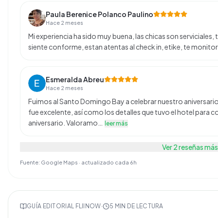
Paula Berenice Polanco Paulino
Hace 2 meses
Mi experiencia ha sido muy buena, las chicas son serviciales,
siente conforme, estan atentas al check in, etike, te monito
Esmeralda Abreu
Hace 2 meses
Fuimos al Santo Domingo Bay a celebrar nuestro aniversario 
fue excelente, así como los detalles que tuvo el hotel para
aniversario. Valoramo…
leer más
Ver
2
reseñas más
Fuente: Google Maps · actualizado cada 6h
GUÍA EDITORIAL FLIINOW
·
5
MIN DE LECTURA