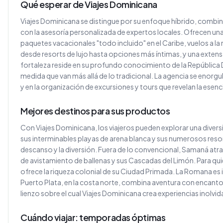
Qué esperar de Viajes Dominicana
Viajes Dominicana se distingue por su enfoque híbrido, combina
con la asesoría personalizada de expertos locales. Ofrecen 
paquetes vacacionales "todo incluido" en el Caribe, vuelos a la
desde resorts de lujo hasta opciones más íntimas, y una extensa
fortaleza reside en su profundo conocimiento de la República D
medida que van más allá de lo tradicional. La agencia se enorgu
y en la organización de excursiones y tours que revelan la esenci
Mejores destinos para sus productos
Con Viajes Dominicana, los viajeros pueden explorar una diver
sus interminables playas de arena blanca y sus numerosos resort
descanso y la diversión. Fuera de lo convencional, Samaná atr
de avistamiento de ballenas y sus Cascadas del Limón. Para qu
ofrece la riqueza colonial de su Ciudad Primada. La Romana es id
Puerto Plata, en la costa norte, combina aventura con encanto 
lienzo sobre el cual Viajes Dominicana crea experiencias inolvid
Cuándo viajar: temporadas óptimas