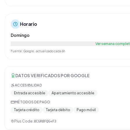
Horario
Domingo
Ver semana complet
Fuente: Google · actualizado cada 6h
DATOS VERIFICADOS POR GOOGLE
ACCESIBILIDAD
Entrada accesible
Aparcamiento accesible
MÉTODOS DE PAGO
Tarjeta crédito
Tarjeta débito
Pago móvil
Plus Code:
8CGR8FQG+F3