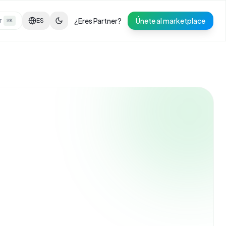
¿Eres Partner?
Únete al marketplace
r
ES
⌘K