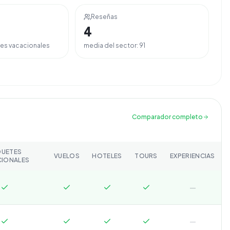
Reseñas
4
es vacacionales
media del sector:
91
Comparador completo
QUETES
VUELOS
HOTELES
TOURS
EXPERIENCIAS
CIONALES
—
—