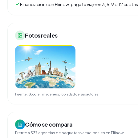
Financiación con Fliinow: paga tu viaje en 3, 6, 9 o 12 cuo
Fotos reales
Fuente: Google · imágenes propiedad de sus autores
Cómo se compara
Frente a
537
agencias de
paquetes vacacionales
en Fliinow