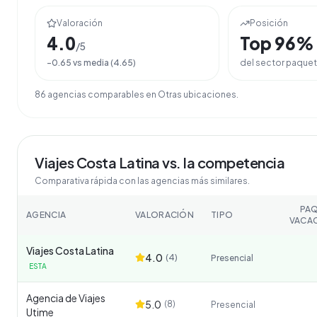
Valoración
Posición
4.0
Top
96
%
/5
-0.65
vs media (
4.65
)
del sector
paquet
86
agencia
s
comparable
s
en
Otras ubicaciones
.
Viajes Costa Latina
vs. la competencia
Comparativa rápida con las agencias más similares.
PA
AGENCIA
VALORACIÓN
TIPO
VACA
Viajes Costa Latina
4.0
(
4
)
Presencial
ESTA
Agencia de Viajes
5.0
(
8
)
Presencial
Utime