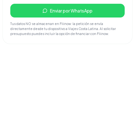
Enviar por WhatsApp
Tus datos NO se almacenan en Fliinow: la petición se envía
directamente desde tu dispositivo a Viajes Costa Latina. Al solicitar
presupuesto puedes incluir la opción de financiar con Fliinow.