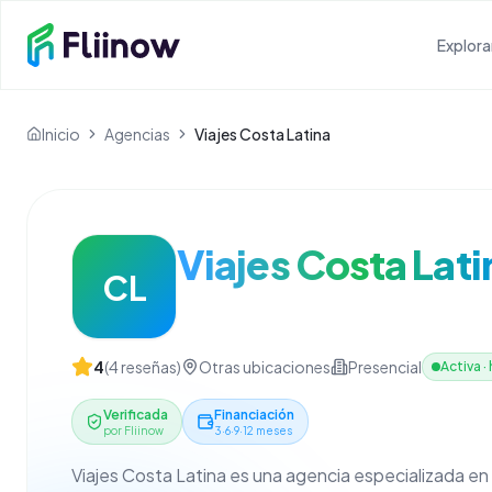
Saltar al contenido principal
Explora
Inicio
Agencias
Viajes Costa Latina
Viajes Costa Lati
CL
4
(
4
reseñas)
Otras ubicaciones
Presencial
Activa
·
Verificada
Financiación
por Fliinow
3·6·9·12 meses
Viajes Costa Latina es una agencia especializada en