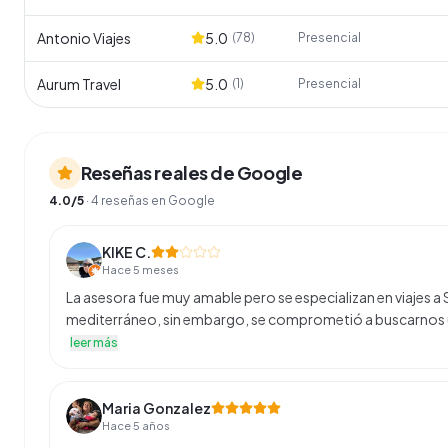
Antonio Viajes
5.0
(
78
)
Presencial
Aurum Travel
5.0
(
1
)
Presencial
Reseñas reales de Google
4.0
/5
·
4
reseñas en Google
KIKE C.
Hace 5 meses
La asesora fue muy amable pero se especializan en viajes
mediterráneo, sin embargo, se comprometió a buscarnos u
leer más
Maria Gonzalez
Hace 5 años