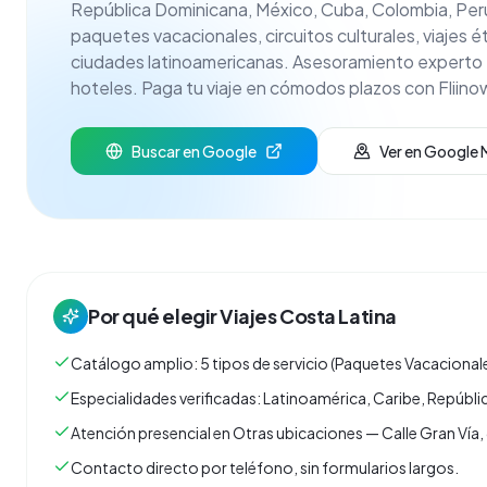
República Dominicana, México, Cuba, Colombia, Perú 
paquetes vacacionales, circuitos culturales, viajes ét
ciudades latinoamericanas. Asesoramiento experto e
hoteles. Paga tu viaje en cómodos plazos con Fliino
Buscar en Google
Ver en Google
Por qué elegir
Viajes Costa Latina
Catálogo amplio: 5 tipos de servicio (Paquetes Vacacionale
Especialidades verificadas: Latinoamérica, Caribe, Repúbl
Atención presencial en Otras ubicaciones — Calle Gran Vía, 
Contacto directo por teléfono, sin formularios largos.