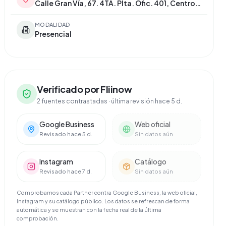
Calle Gran Vía, 67. 4TA. Plta. Ofic. 401, Centro, 28013 Madrid
MODALIDAD
Presencial
Verificado por Fliinow
2 fuentes contrastadas
· última revisión hace 5 d.
Google Business
Web oficial
Revisado hace 5 d.
Sin datos aún
Instagram
Catálogo
Revisado hace 7 d.
Sin datos aún
Comprobamos cada Partner contra Google Business, la web oficial,
Instagram y su catálogo público. Los datos se refrescan de forma
automática y se muestran con la fecha real de la última
comprobación.