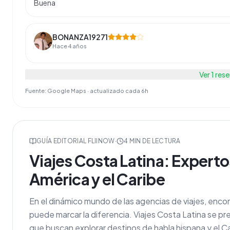
Buena
BONANZA19271
Hace 4 años
Ver
1
rese
Fuente: Google Maps · actualizado cada 6h
GUÍA EDITORIAL FLIINOW
·
4
MIN DE LECTURA
Viajes Costa Latina: Expert
América y el Caribe
En el dinámico mundo de las agencias de viajes, enc
puede marcar la diferencia. Viajes Costa Latina se p
que buscan explorar destinos de habla hispana y el Ca