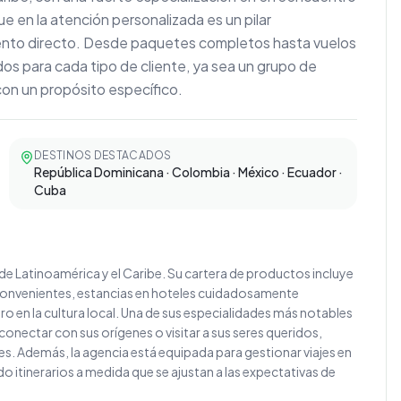
ue en la atención personalizada es un pilar
iento directo. Desde paquetes completos hasta vuelos
os para cada tipo de cliente, ya sea un grupo de
 con un propósito específico.
DESTINOS DESTACADOS
República Dominicana · Colombia · México · Ecuador ·
Cuba
e Latinoamérica y el Caribe. Su cartera de productos incluye
convenientes, estancias en hoteles cuidadosamente
ro en la cultura local. Una de sus especialidades más notables
n conectar con sus orígenes o visitar a sus seres queridos,
. Además, la agencia está equipada para gestionar viajes en
 itinerarios a medida que se ajustan a las expectativas de