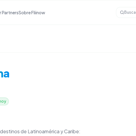
r Partners
Sobre Fliinow
Busca
na
hoy
 destinos de Latinoamérica y Caribe: