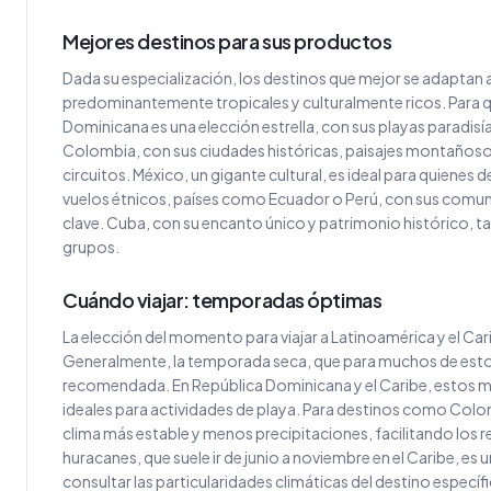
Mejores destinos para sus productos
Dada su especialización, los destinos que mejor se adaptan 
predominantemente tropicales y culturalmente ricos. Para q
Dominicana es una elección estrella, con sus playas paradisí
Colombia, con sus ciudades históricas, paisajes montañosos 
circuitos. México, un gigante cultural, es ideal para quienes
vuelos étnicos, países como Ecuador o Perú, con sus comun
clave. Cuba, con su encanto único y patrimonio histórico, 
grupos.
Cuándo viajar: temporadas óptimas
La elección del momento para viajar a Latinoamérica y el Cari
Generalmente, la temporada seca, que para muchos de estos d
recomendada. En República Dominicana y el Caribe, estos m
ideales para actividades de playa. Para destinos como Col
clima más estable y menos precipitaciones, facilitando los re
huracanes, que suele ir de junio a noviembre en el Caribe, e
consultar las particularidades climáticas del destino específic