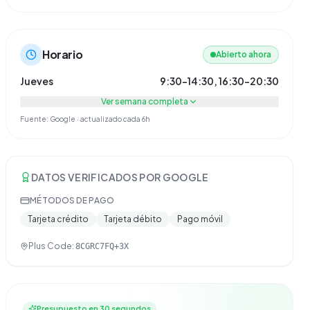
Horario
Abierto ahora
Jueves
9:30–14:30, 16:30–20:30
Ver semana completa
Fuente: Google · actualizado cada 6h
DATOS VERIFICADOS POR GOOGLE
MÉTODOS DE PAGO
Tarjeta crédito
Tarjeta débito
Pago móvil
Plus Code:
8CGRC7FQ+3X
Presupuesto en 30 segundos