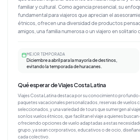
familiar y cultural. Como agencia presencial, su enfoq
fundamental para viajeros que aprecian el asesoram
étnicos, ofrecen una diversidad de productos pensad
amigos, una familia numerosa o un viajero en solitario
MEJOR TEMPORADA
Diciembre a abril para la mayoría de destinos,
evitando la temporada de huracanes.
Qué esperar de Viajes Costa Latina
Viajes Costa Latina destaca por su conocimiento profundo d
paquetes vacacionales personalizados, reservas de vuelos 
seleccionados, y una variedad de tours que sumergen al viaje
son los vuelos étnicos, que facilitan el viaje a quienes busca
ofreciendo opciones de vuelo adaptadas a estas necesidades
grupo, ya sean corporativos, educativos o de ocio, diseñando
cada colectivo.