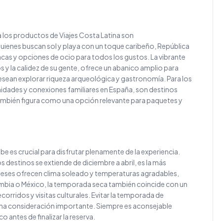
a los productos de Viajes Costa Latina son
uienes buscan sol y playa con un toque caribeño, República
acas y opciones de ocio para todos los gustos. La vibrante
y la calidez de su gente, ofrece un abanico amplio para
 desean explorar riqueza arqueológica y gastronomía. Para los
idades y conexiones familiares en España, son destinos
también figura como una opción relevante para paquetes y
be es crucial para disfrutar plenamente de la experiencia.
estinos se extiende de diciembre a abril, es la más
eses ofrecen clima soleado y temperaturas agradables,
ombia o México, la temporada seca también coincide con un
corridos y visitas culturales. Evitar la temporada de
s una consideración importante. Siempre es aconsejable
o antes de finalizar la reserva.