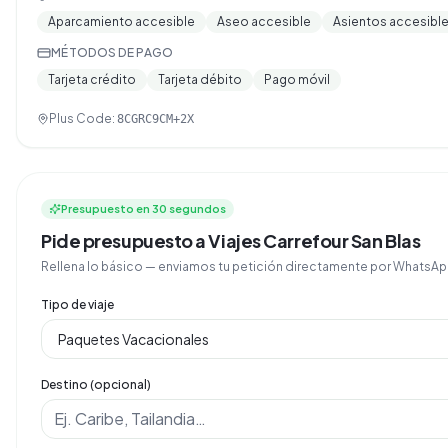
Aparcamiento accesible
Aseo accesible
Asientos accesibl
MÉTODOS DE PAGO
Tarjeta crédito
Tarjeta débito
Pago móvil
Plus Code:
8CGRC9CM+2X
Presupuesto en 30 segundos
Pide presupuesto a Viajes Carrefour San Blas
Rellena lo básico — enviamos tu petición directamente por Whats
Tipo de viaje
Destino (opcional)