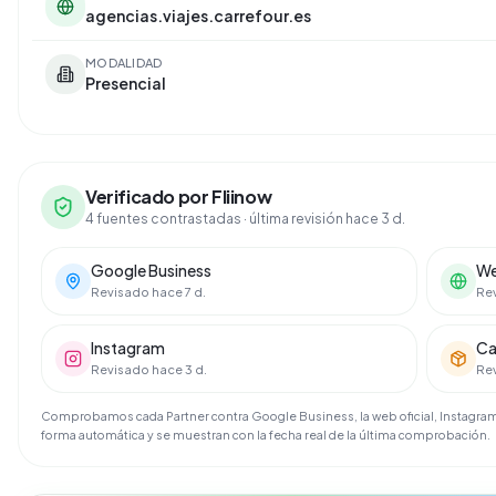
agencias.viajes.carrefour.es
MODALIDAD
Presencial
Verificado por Fliinow
4 fuentes contrastadas
· última revisión hace 3 d.
Google Business
We
Revisado hace 7 d.
Rev
Instagram
Ca
Revisado hace 3 d.
Rev
Comprobamos cada Partner contra Google Business, la web oficial, Instagram 
forma automática y se muestran con la fecha real de la última comprobación.