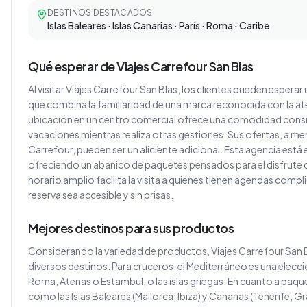
DESTINOS DESTACADOS
Islas Baleares · Islas Canarias · París · Roma · Caribe
Qué esperar de Viajes Carrefour San Blas
Al visitar Viajes Carrefour San Blas, los clientes pueden esperar 
que combina la familiaridad de una marca reconocida con la at
ubicación en un centro comercial ofrece una comodidad consi
vacaciones mientras realiza otras gestiones. Sus ofertas, a 
Carrefour, pueden ser un aliciente adicional. Esta agencia está 
ofreciendo un abanico de paquetes pensados para el disfrute 
horario amplio facilita la visita a quienes tienen agendas com
reserva sea accesible y sin prisas.
Mejores destinos para sus productos
Considerando la variedad de productos, Viajes Carrefour San 
diversos destinos. Para cruceros, el Mediterráneo es una elecc
Roma, Atenas o Estambul, o las islas griegas. En cuanto a paqu
como las Islas Baleares (Mallorca, Ibiza) y Canarias (Tenerife, 