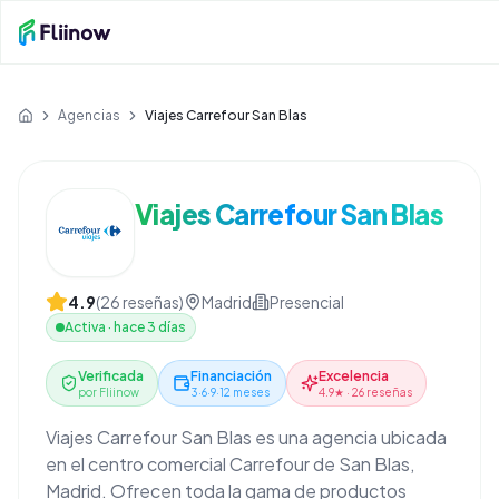
Saltar al contenido principal
Agencias
Viajes Carrefour San Blas
Inicio
Viajes Carrefour San Blas
4.9
(
26
reseñas)
Madrid
Presencial
Activa
·
hace 3 días
Verificada
Financiación
Excelencia
por Fliinow
3·6·9·12 meses
4.9★ · 26 reseñas
Viajes Carrefour San Blas es una agencia ubicada
en el centro comercial Carrefour de San Blas,
Madrid. Ofrecen toda la gama de productos