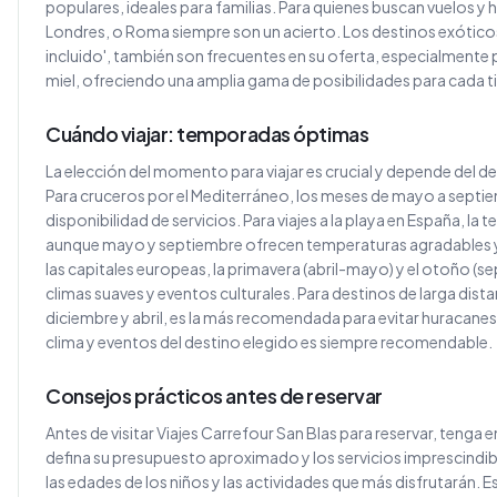
populares, ideales para familias. Para quienes buscan vuelos y
Londres, o Roma siempre son un acierto. Los destinos exótic
incluido', también son frecuentes en su oferta, especialmente p
miel, ofreciendo una amplia gama de posibilidades para cada ti
Cuándo viajar: temporadas óptimas
La elección del momento para viajar es crucial y depende del de
Para cruceros por el Mediterráneo, los meses de mayo a septie
disponibilidad de servicios. Para viajes a la playa en España, la
aunque mayo y septiembre ofrecen temperaturas agradables y 
las capitales europeas, la primavera (abril-mayo) y el otoño (
climas suaves y eventos culturales. Para destinos de larga dist
diciembre y abril, es la más recomendada para evitar huracanes y
clima y eventos del destino elegido es siempre recomendable.
Consejos prácticos antes de reservar
Antes de visitar Viajes Carrefour San Blas para reservar, tenga
defina su presupuesto aproximado y los servicios imprescindible
las edades de los niños y las actividades que más disfrutarán. Es ú