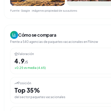
Fuente: Google · imágenes propiedad de sus autores
Cómo se compara
Frente a
540
agencias de
paquetes vacacionales
en Fliinow
Valoración
4.9
/5
+
0.25
vs media (
4.65
)
Posición
Top
35
%
del sector
paquetes vacacionales