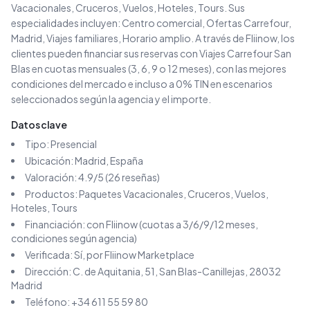
Vacacionales, Cruceros, Vuelos, Hoteles, Tours
.
Sus
especialidades incluyen:
Centro comercial, Ofertas Carrefour,
Madrid, Viajes familiares, Horario amplio
.
A través de Fliinow, los
clientes pueden financiar sus reservas con
Viajes Carrefour San
Blas
en cuotas mensuales (3, 6, 9 o 12 meses), con las mejores
condiciones del mercado e incluso a 0% TIN en escenarios
seleccionados según la agencia y el importe.
Datos clave
Tipo:
Presencial
Ubicación:
Madrid
, España
Valoración:
4.9
/5 (
26
reseñas)
Productos:
Paquetes Vacacionales, Cruceros, Vuelos,
Hoteles, Tours
Financiación: con Fliinow (cuotas a 3/6/9/12 meses,
condiciones según agencia)
Verificada: Sí, por Fliinow Marketplace
Dirección:
C. de Aquitania, 51, San Blas-Canillejas, 28032
Madrid
Teléfono:
+34 611 55 59 80