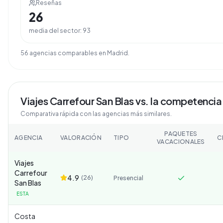
Reseñas
26
media del sector:
93
56
agencia
s
comparable
s
en
Madrid
.
Viajes Carrefour San Blas
vs. la competencia
Comparativa rápida con las agencias más similares.
PAQUETES
AGENCIA
VALORACIÓN
TIPO
C
VACACIONALES
Viajes
Carrefour
4.9
(
26
)
Presencial
San Blas
ESTA
Costa