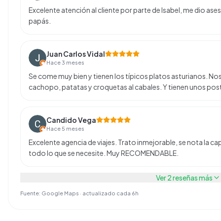
Excelente atención al cliente por parte de Isabel, me dio ase
papás.
Juan Carlos Vidal
Hace 3 meses
Se come muy bien y tienen los típicos platos asturianos. 
cachopo, patatas y croquetas al cabales. Y tienen unos pos
Candido Vega
Hace 5 meses
Excelente agencia de viajes. Trato inmejorable, se nota la ca
todo lo que se necesite. Muy RECOMENDABLE.
Ver
2
reseñas más
Fuente: Google Maps · actualizado cada 6h