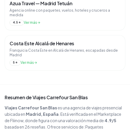
Azua Travel — Madrid Tetuán
Agencia online con paquetes, vuelos, hoteles y cruceros a
medida
Ver más
4.5
⭐
Costa Este Alcalá de Henares
Franquicia Costa Este en Alcalá de Henares, escapadas desde
Madrid
Ver más
5
⭐
Resumen de
Viajes Carrefour San Blas
Viajes Carrefour San Blas
es una agencia de viajes
presencial
ubicada en
Madrid
, España
. Está verificada en el Marketplace
de Fliinow, donde figura con una valoración media de
4.9
/5
basada en
26
reseñas
. Ofrece servicios de:
Paquetes