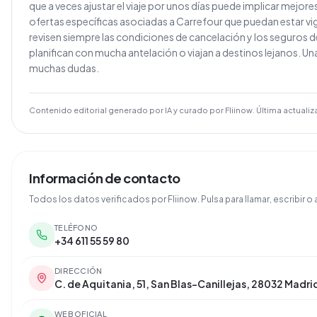
que a veces ajustar el viaje por unos días puede implicar mejore
ofertas específicas asociadas a Carrefour que puedan estar vi
revisen siempre las condiciones de cancelación y los seguros d
planifican con mucha antelación o viajan a destinos lejanos. Una
muchas dudas.
Contenido editorial generado por IA y curado por Fliinow. Última actualiz
Información de contacto
Todos los datos verificados por Fliinow. Pulsa para llamar, escribir o a
TELÉFONO
+34 611 55 59 80
DIRECCIÓN
C. de Aquitania, 51, San Blas-Canillejas, 28032 Madri
WEB OFICIAL