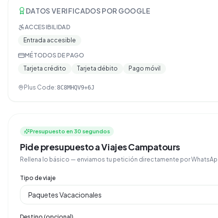
DATOS VERIFICADOS POR GOOGLE
ACCESIBILIDAD
Entrada accesible
MÉTODOS DE PAGO
Tarjeta crédito
Tarjeta débito
Pago móvil
Plus Code:
8C8MHQV9+6J
Presupuesto en 30 segundos
Pide presupuesto a Viajes Campatours
Rellena lo básico — enviamos tu petición directamente por Whats
Tipo de viaje
Destino (opcional)