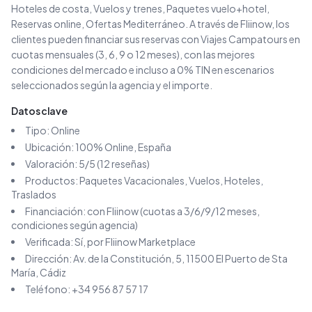
Hoteles de costa, Vuelos y trenes, Paquetes vuelo+hotel,
Reservas online, Ofertas Mediterráneo
.
A través de Fliinow, los
clientes pueden financiar sus reservas con
Viajes Campatours
en
cuotas mensuales (3, 6, 9 o 12 meses), con las mejores
condiciones del mercado e incluso a 0% TIN en escenarios
seleccionados según la agencia y el importe.
Datos clave
Tipo:
Online
Ubicación:
100% Online
, España
Valoración:
5
/5 (
12
reseñas)
Productos:
Paquetes Vacacionales, Vuelos, Hoteles,
Traslados
Financiación: con Fliinow (cuotas a 3/6/9/12 meses,
condiciones según agencia)
Verificada: Sí, por Fliinow Marketplace
Dirección:
Av. de la Constitución, 5, 11500 El Puerto de Sta
María, Cádiz
Teléfono:
+34 956 87 57 17