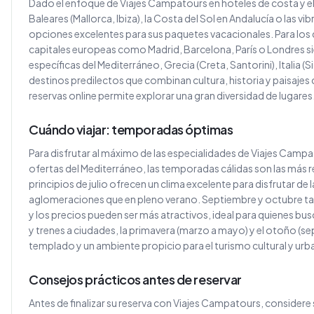
Dado el enfoque de Viajes Campatours en hoteles de costa y el
Baleares (Mallorca, Ibiza), la Costa del Sol en Andalucía o las 
opciones excelentes para sus paquetes vacacionales. Para los q
capitales europeas como Madrid, Barcelona, París o Londres s
específicas del Mediterráneo, Grecia (Creta, Santorini), Italia (S
destinos predilectos que combinan cultura, historia y paisajes 
reservas online permite explorar una gran diversidad de lugares
Cuándo viajar: temporadas óptimas
Para disfrutar al máximo de las especialidades de Viajes Campa
ofertas del Mediterráneo, las temporadas cálidas son las más
principios de julio ofrecen un clima excelente para disfrutar d
aglomeraciones que en pleno verano. Septiembre y octubre tamb
y los precios pueden ser más atractivos, ideal para quienes b
y trenes a ciudades, la primavera (marzo a mayo) y el otoño (s
templado y un ambiente propicio para el turismo cultural y urba
Consejos prácticos antes de reservar
Antes de finalizar su reserva con Viajes Campatours, consider