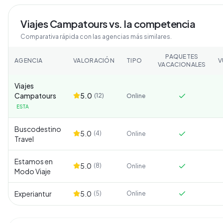
Viajes Campatours
vs. la competencia
Comparativa rápida con las agencias más similares.
PAQUETES
AGENCIA
VALORACIÓN
TIPO
V
VACACIONALES
Viajes
Campatours
5.0
(
12
)
Online
ESTA
Buscodestino
5.0
(
4
)
Online
Travel
Estamos en
5.0
(
8
)
Online
Modo Viaje
Experiantur
5.0
(
5
)
Online