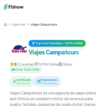
Saltar al contenido principal
Agencias
Viajes Campatours
Inicio
🏅
Top 4 en Traslados · 100% Online
Viajes Campatours
5
(
12
reseñas)
100% Online
Online
Activa
·
hace 2 días
Verificada
Financiación
por Fliinow
3·6·9·12 meses
Viajes Campatours es una agencia de viajes online
que ofrece un completo motor de reservas para
vuelos, hoteles, paquetes de vuelo+hotel, trenes