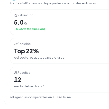
Frente a
540
agencias de
paquetes vacacionales
en Fliinow
Valoración
5.0
/5
+
0.35
vs media (
4.65
)
Posición
Top
22
%
del sector
paquetes vacacionales
Reseñas
12
media del sector:
93
68
agencia
s
comparable
s
en
100% Online
.