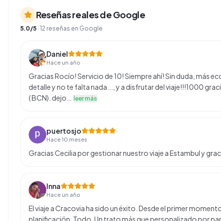
Reseñas reales de Google
5.0
/5
·
12
reseñas en Google
Daniel
Hace un año
Gracias Rocío! Servicio de 10! Siempre ahí! Sin duda, más e
detalle y no te falta nada..., y a disfrutar del viaje!!!1000 
( BCN). dejo…
leer más
puertosjo
Hace 10 meses
Gracias Cecilia por gestionar nuestro viaje a Estambul y gr
Inna
Hace un año
El viaje a Cracovia ha sido un éxito. Desde el primer momento
planificación. Todo. Un trato más que personalizado por pa