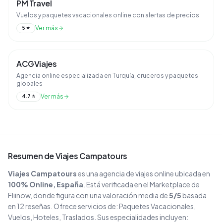
PM Travel
Vuelos y paquetes vacacionales online con alertas de precios
Ver más
5
⭐
ACGViajes
Agencia online especializada en Turquía, cruceros y paquetes
globales
Ver más
4.7
⭐
Resumen de
Viajes Campatours
Viajes Campatours
es una agencia de viajes
online
ubicada en
100% Online
, España
. Está verificada en el Marketplace de
Fliinow, donde figura con una valoración media de
5
/5
basada
en
12
reseñas
. Ofrece servicios de:
Paquetes Vacacionales,
Vuelos, Hoteles, Traslados
.
Sus especialidades incluyen: