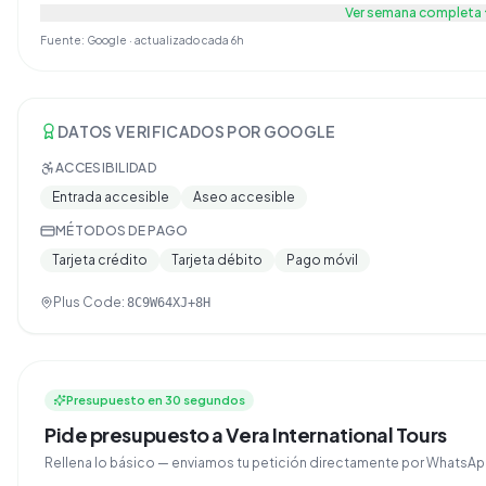
Ver semana completa
Fuente: Google · actualizado cada 6h
DATOS VERIFICADOS POR GOOGLE
ACCESIBILIDAD
Entrada accesible
Aseo accesible
MÉTODOS DE PAGO
Tarjeta crédito
Tarjeta débito
Pago móvil
Plus Code:
8C9W64XJ+8H
Presupuesto en 30 segundos
Pide presupuesto a Vera International Tours
Rellena lo básico — enviamos tu petición directamente por Whats