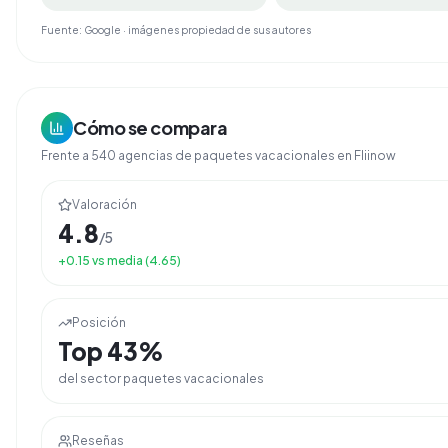
Fuente: Google · imágenes propiedad de sus autores
Cómo se compara
Frente a
540
agencias de
paquetes vacacionales
en Fliinow
Valoración
4.8
/5
+
0.15
vs media (
4.65
)
Posición
Top
43
%
del sector
paquetes vacacionales
Reseñas