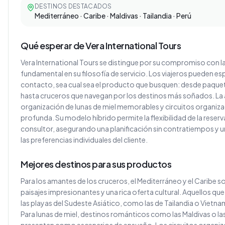
DESTINOS DESTACADOS
Mediterráneo · Caribe · Maldivas · Tailandia · Perú
Qué esperar de Vera International Tours
Vera International Tours se distingue por su compromiso con la
fundamental en su filosofía de servicio. Los viajeros pueden es
contacto, sea cual sea el producto que busquen: desde paqu
hasta cruceros que navegan por los destinos más soñados. La 
organización de lunas de miel memorables y circuitos organiz
profunda. Su modelo híbrido permite la flexibilidad de la reserv
consultor, asegurando una planificación sin contratiempos y una
las preferencias individuales del cliente.
Mejores destinos para sus productos
Para los amantes de los cruceros, el Mediterráneo y el Caribe 
paisajes impresionantes y una rica oferta cultural. Aquellos 
las playas del Sudeste Asiático, como las de Tailandia o Vietnam
Para lunas de miel, destinos románticos como las Maldivas o la
presentan como escenarios de ensueño. Los circuitos organiz