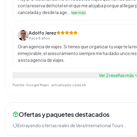
con la reserva del hotel en el que me alojaba porque al llega
cancelada y desde la age…
leer más
Adolfo Jerez
Hace 8 años
Gran agencia de viajes. Si tienes que organizar tu viaje te la
inmejorable, el asesoramiento siempre me ha dado unos re
a esta agencia de viajes.
Ver
2
reseñas más
Fuente: Google Maps · actualizado cada 6h
Ofertas y paquetes destacados
Extrayendo ofertas reales de
Vera International Tours
…