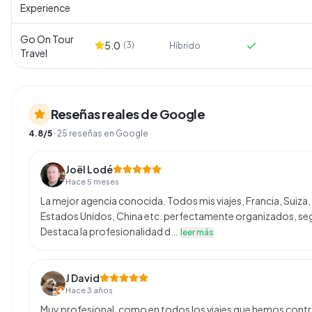
Experience
Go On Tour
5.0
(
3
)
Híbrido
Travel
Reseñas reales de Google
4.8
/5
·
25
reseñas en Google
Joël Lodé
Hace 5 meses
La mejor agencia conocida. Todos mis viajes, Francia, Suiza,
Estados Unidos, China etc. perfectamente organizados, segu
Destaca la profesionalidad d…
leer más
J David
Hace 3 años
Muy profesional, como en todos los viajes que hemos contr