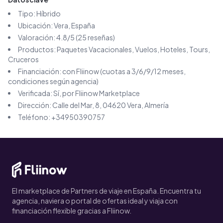
Tipo:
Híbrido
Ubicación:
Vera
, España
Valoración:
4.8
/5 (
25
reseñas)
Productos:
Paquetes Vacacionales, Vuelos, Hoteles, Tours,
Cruceros
Financiación: con Fliinow (cuotas a 3/6/9/12 meses,
condiciones según agencia)
Verificada: Sí, por Fliinow Marketplace
Dirección:
Calle del Mar, 8, 04620 Vera, Almería
Teléfono:
+34950390757
El marketplace de Partners de viaje en España. Encuentra tu
agencia, naviera o portal de ofertas ideal y viaja con
financiación flexible gracias a Fliinow.