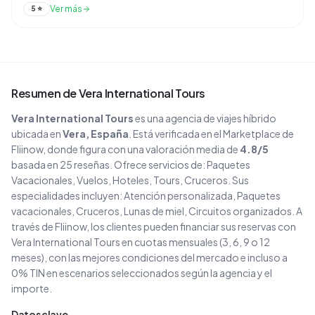
Ver más
5
⭐
Resumen de
Vera International Tours
Vera International Tours
es una agencia de viajes
híbrido
ubicada en
Vera
, España
. Está verificada en el Marketplace de
Fliinow, donde figura con una valoración media de
4.8
/5
basada en
25
reseñas
. Ofrece servicios de:
Paquetes
Vacacionales, Vuelos, Hoteles, Tours, Cruceros
.
Sus
especialidades incluyen:
Atención personalizada, Paquetes
vacacionales, Cruceros, Lunas de miel, Circuitos organizados
.
A
través de Fliinow, los clientes pueden financiar sus reservas con
Vera International Tours
en cuotas mensuales (3, 6, 9 o 12
meses), con las mejores condiciones del mercado e incluso a
0% TIN en escenarios seleccionados según la agencia y el
importe.
Datos clave