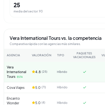
25
media del sector:
93
Vera International Tours
vs. la competencia
Comparativa rápida con las agencias más similares.
PAQUETES
AGENCIA
VALORACIÓN
TIPO
V
VACACIONALES
Vera
International
4.8
(
25
)
Híbrido
Tours
ESTA
Cova Viajes
5.0
(
71
)
Híbrido
Encanto
5.0
Wonder
(
4
)
Híbrido