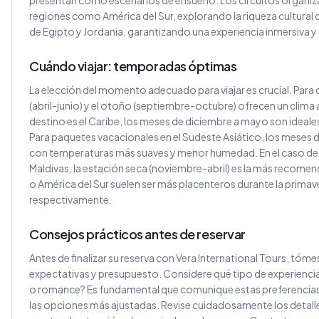
regiones como América del Sur, explorando la riqueza cultural d
de Egipto y Jordania, garantizando una experiencia inmersiva 
Cuándo viajar: temporadas óptimas
La elección del momento adecuado para viajar es crucial. Para 
(abril-junio) y el otoño (septiembre-octubre) ofrecen un clim
destino es el Caribe, los meses de diciembre a mayo son ideale
Para paquetes vacacionales en el Sudeste Asiático, los meses 
con temperaturas más suaves y menor humedad. En el caso de 
Maldivas, la estación seca (noviembre-abril) es la más recome
o América del Sur suelen ser más placenteros durante la prima
respectivamente.
Consejos prácticos antes de reservar
Antes de finalizar su reserva con Vera International Tours, tóme
expectativas y presupuesto. Considere qué tipo de experiencia p
o romance? Es fundamental que comunique estas preferencias 
las opciones más ajustadas. Revise cuidadosamente los detalle