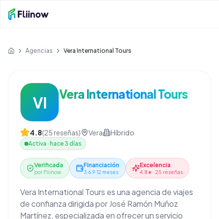
Saltar al contenido principal
Agencias
Vera International Tours
Inicio
Vera International Tours
VI
4.8
(
25
reseñas)
Vera
Híbrido
Activa
·
hace 3 días
Verificada
Financiación
Excelencia
por Fliinow
3·6·9·12 meses
4.8★ · 25 reseñas
Vera International Tours es una agencia de viajes
de confianza dirigida por José Ramón Muñoz
Martínez, especializada en ofrecer un servicio