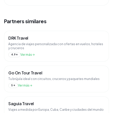
contenidos, programas o datos (en adelante, los
contenidos y/o los ...
Partners similares
DRK Travel
Agencia de viajes personalizada con ofertas en vuelos, hoteles
y cruceros
Ver más
4.9
⭐
Go On Tour Travel
Tu brújula ideal con circuitos, cruceros y paquetes mundiales
Ver más
5
⭐
Saguia Travel
Viajes a medida por Europa, Cuba, Caribe y ciudades del mundo