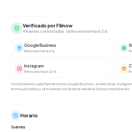
Verificado por Fliinow
4 fuentes contrastadas
· última revisión hace 3 d.
Google Business
W
Revisado hace 6 d.
R
Instagram
C
Revisado hace 22 d.
R
Comprobamos cada Partner contra Google Business, la web oficial, Instagram 
forma automática y se muestran con la fecha real de la última comprobación.
Horario
Jueves