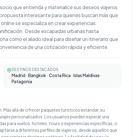
n socio que entienda y materialice sus deseos viajeros
 propuesta interesante para quienes buscan más que
 online se especializa en crear experiencias
planificación. Desde escapadas urbanas hasta
na como el aliado ideal para diseñar un itinerario que
onveniencia de una cotización rápida y eficiente.
DESTINOS DESTACADOS
Madrid · Bangkok · Costa Rica · Islas Maldivas ·
Patagonia
n. Más allá de ofrecer paquetes turísticos estándar, su
s viajes personalizados. Los usuarios pueden esperar una
das para vuelos, hoteles, tours o experiencias específicas, o
ptarse a diferentes perfiles de viajeros, desde aquellos que
on explorar destinos exóticos. La facilidad de uso y la