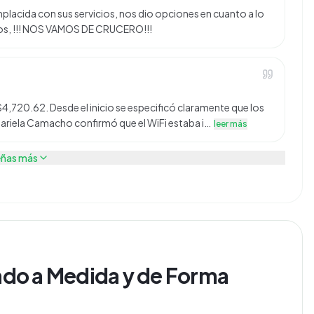
placida con sus servicios, nos dio opciones en cuanto a lo
os, !!! NOS VAMOS DE CRUCERO!!!
4,720.62. Desde el inicio se especificó claramente que los
Mariela Camacho confirmó que el WiFi estaba i…
leer más
eñas más
ñado a Medida y de Forma