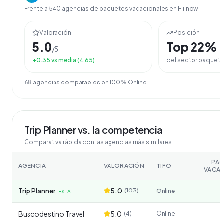
Frente a
540
agencias de
paquetes vacacionales
en Fliinow
Valoración
Posición
5.0
Top
22
%
/5
+
0.35
vs media (
4.65
)
del sector
paquet
68
agencia
s
comparable
s
en
100% Online
.
Trip Planner
vs. la competencia
Comparativa rápida con las agencias más similares.
PA
AGENCIA
VALORACIÓN
TIPO
VACA
Trip Planner
5.0
(
103
)
Online
ESTA
Buscodestino Travel
5.0
(
4
)
Online