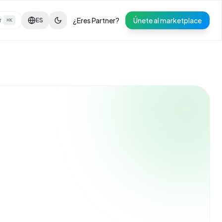
¿Eres Partner?
Únete al marketplace
r
ES
⌘K