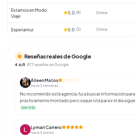
Estamos en Modo
5.0
(
8
)
Online
Viaje
Experiantur
5.0
(
5
)
Online
Reseñas reales de Google
4.6
/5
·
877
reseñas en Google
Aileen Matos
Hace 3 semanas
No recomiendo está agencia,fui a buscar información para 
practicamente montado pero saque cita para ir el dia sigu
leer más
Lymari Carrero
Hace 3 meses