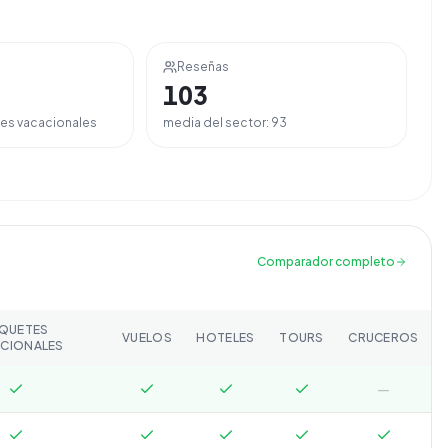
Reseñas
103
es vacacionales
media del sector:
93
Comparador completo
QUETES
VUELOS
HOTELES
TOURS
CRUCEROS
CIONALES
—