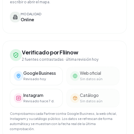
escribir o abrir el mapa.
MODALIDAD
Online
Verificado por Fliinow
2 fuentes contrastadas
· última revisión hoy
Google Business
Web oficial
Revisado hoy
Sin datos aún
Instagram
Catálogo
Revisado hace 7 d.
Sin datos aún
Comprobamos cada Partner contra Google Business, la web oficial,
Instagram y su catálogo público. Los datos se refrescan de forma
automática y se muestran con la fecha real de la última
comprobación.