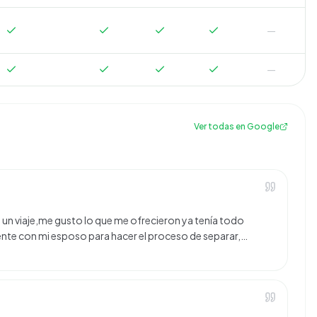
—
—
Ver todas en Google
un viaje,me gusto lo que me ofrecieron ya tenía todo
iente con mi esposo para hacer el proceso de separar,…