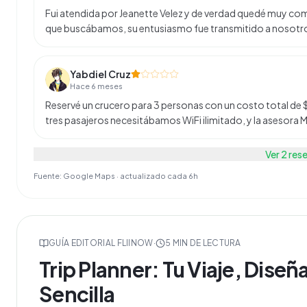
Fui atendida por Jeanette Velez y de verdad quedé muy com
que buscábamos, su entusiasmo fue transmitido a nosotr
Yabdiel Cruz
Hace 6 meses
Reservé un crucero para 3 personas con un costo total de $
tres pasajeros necesitábamos WiFi ilimitado, y la asesora 
Ver
2
res
Fuente: Google Maps · actualizado cada 6h
GUÍA EDITORIAL FLIINOW
·
5
MIN DE LECTURA
Trip Planner: Tu Viaje, Dise
Sencilla