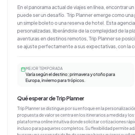
En el panorama actual de viajes en línea, encontrar u
puede ser un desafío. Trip Planner emerge como una
un simple boleto o una reserva de hotel. Esta agencia
personalizadas, liberándole de la complejidad de la 
aventuras en destinos remotos, Trip Planner se posicio
se ajuste perfectamente a sus expectativas, con la c
MEJOR TEMPORADA
Varía según el destino; primavera y otoño para
Europa, invierno para trópicos.
Qué esperar de Trip Planner
Trip Planner se distingue por su enfoque en la personalizació
propuesta de valor se centra en los itinerarios a medida y lo
plataforma online intuitiva donde solicitar cotizaciones rápi
incluso para paquetes completos. Su flexibilidad permite ada
buscan una escapada de fin de semana hasta quienes sueñan c