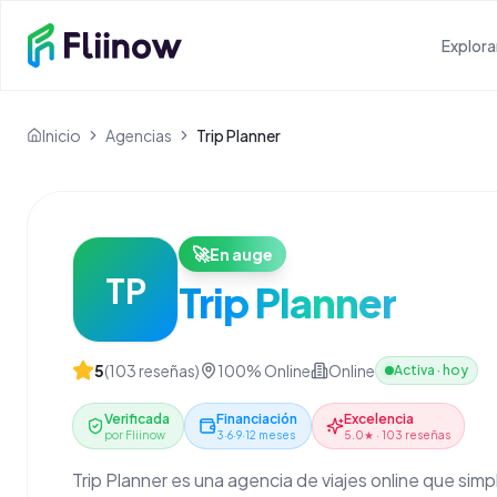
Saltar al contenido principal
Explora
Inicio
Agencias
Trip Planner
🚀
En auge
TP
Trip Planner
5
(
103
reseñas)
100% Online
Online
Activa
·
hoy
Verificada
Financiación
Excelencia
por Fliinow
3·6·9·12 meses
5.0★ · 103 reseñas
Trip Planner es una agencia de viajes online que simpl