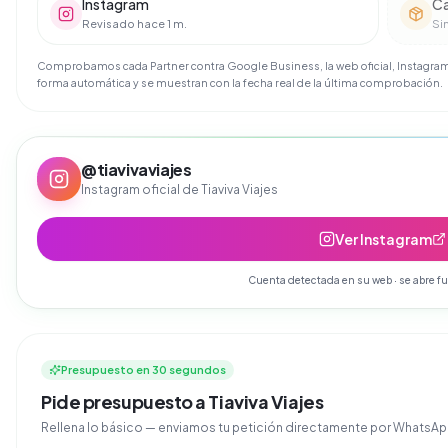
Instagram
Ca
Revisado hace 1 m.
Si
Comprobamos cada Partner contra Google Business, la web oficial, Instagram 
forma automática y se muestran con la fecha real de la última comprobación.
@
tiavivaviajes
Instagram oficial de
Tiaviva Viajes
Ver Instagram
Cuenta detectada en su web · se abre fu
Presupuesto en 30 segundos
Pide presupuesto a Tiaviva Viajes
Rellena lo básico — enviamos tu petición directamente por Whats