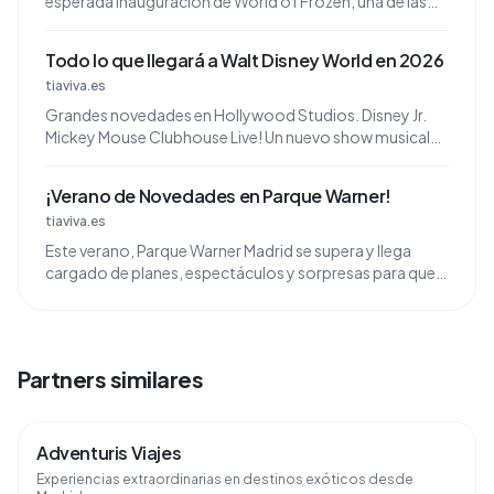
esperada inauguración de World of Frozen, una de las
expansiones más ambiciosas en la historia del destino.
Todo lo que llegará a Walt Disney World en 2026
tiaviva.es
Grandes novedades en Hollywood Studios. Disney Jr.
Mickey Mouse Clubhouse Live! Un nuevo show musical
con Mickey, Minnie y amigos. ©Disney.
¡Verano de Novedades en Parque Warner!
tiaviva.es
Este verano, Parque Warner Madrid se supera y llega
cargado de planes, espectáculos y sorpresas para que
vivas una temporada inolvidable.
Partners similares
Adventuris Viajes
Experiencias extraordinarias en destinos exóticos desde