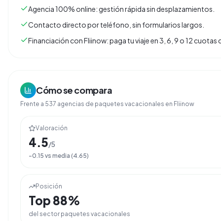
Agencia 100% online: gestión rápida sin desplazamientos.
Contacto directo por teléfono, sin formularios largos.
Financiación con Fliinow: paga tu viaje en 3, 6, 9 o 12 cuota
Cómo se compara
Frente a
537
agencias de
paquetes vacacionales
en Fliinow
Valoración
4.5
/5
-0.15
vs media (
4.65
)
Posición
Top
88
%
del sector
paquetes vacacionales