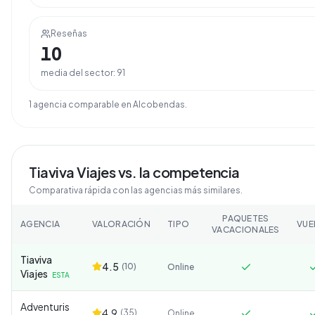
Reseñas
10
media del sector:
91
1
agencia
comparable
en
Alcobendas
.
Tiaviva Viajes
vs. la competencia
Comparativa rápida con las agencias más similares.
PAQUETES
AGENCIA
VALORACIÓN
TIPO
VUE
VACACIONALES
Tiaviva
4.5
(
10
)
Online
Viajes
ESTA
Adventuris
4.9
(
35
)
Online