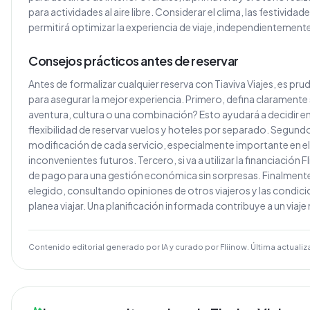
para actividades al aire libre. Considerar el clima, las festividades
permitirá optimizar la experiencia de viaje, independientement
Consejos prácticos antes de reservar
Antes de formalizar cualquier reserva con Tiaviva Viajes, es p
para asegurar la mejor experiencia. Primero, defina claramente s
aventura, cultura o una combinación? Esto ayudará a decidir e
flexibilidad de reservar vuelos y hoteles por separado. Segundo
modificación de cada servicio, especialmente importante en el 
inconvenientes futuros. Tercero, si va a utilizar la financiación 
de pago para una gestión económica sin sorpresas. Finalmente
elegido, consultando opiniones de otros viajeros y las condic
planea viajar. Una planificación informada contribuye a un viaje
Contenido editorial generado por IA y curado por Fliinow. Última actualiz