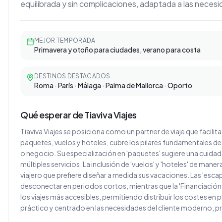
equilibrada y sin complicaciones, adaptada a las neces
MEJOR TEMPORADA
Primavera y otoño para ciudades, verano para costa
DESTINOS DESTACADOS
Roma · París · Málaga · Palma de Mallorca · Oporto
Qué esperar de Tiaviva Viajes
Tiaviva Viajes se posiciona como un partner de viaje que facilita
paquetes, vuelos y hoteles, cubre los pilares fundamentales d
o negocio. Su especialización en 'paquetes' sugiere una cuida
múltiples servicios. La inclusión de 'vuelos' y 'hoteles' de maner
viajero que prefiere diseñar a medida sus vacaciones. Las 'esc
desconectar en periodos cortos, mientras que la 'Financiación
los viajes más accesibles, permitiendo distribuir los costes 
práctico y centrado en las necesidades del cliente moderno,