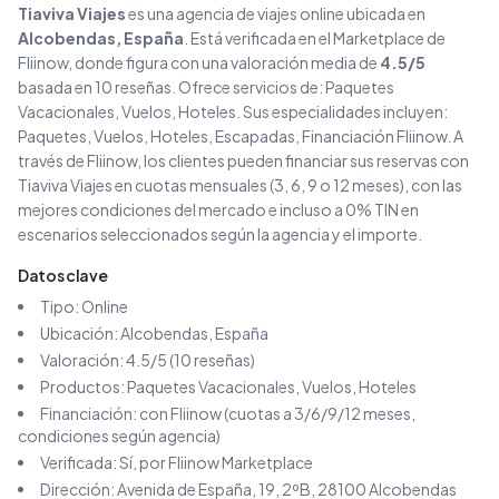
Tiaviva Viajes
es una agencia de viajes
online
ubicada en
Alcobendas
, España
. Está verificada en el Marketplace de
Fliinow, donde figura con una valoración media de
4.5
/5
basada en
10
reseñas
. Ofrece servicios de:
Paquetes
Vacacionales, Vuelos, Hoteles
.
Sus especialidades incluyen:
Paquetes, Vuelos, Hoteles, Escapadas, Financiación Fliinow
.
A
través de Fliinow, los clientes pueden financiar sus reservas con
Tiaviva Viajes
en cuotas mensuales (3, 6, 9 o 12 meses), con las
mejores condiciones del mercado e incluso a 0% TIN en
escenarios seleccionados según la agencia y el importe.
Datos clave
Tipo:
Online
Ubicación:
Alcobendas
, España
Valoración:
4.5
/5 (
10
reseñas)
Productos:
Paquetes Vacacionales, Vuelos, Hoteles
Financiación: con Fliinow (cuotas a 3/6/9/12 meses,
condiciones según agencia)
Verificada: Sí, por Fliinow Marketplace
Dirección:
Avenida de España, 19, 2ºB, 28100 Alcobendas