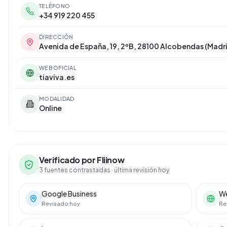
TELÉFONO
+34 919 220 455
DIRECCIÓN
Avenida de España, 19, 2ºB, 28100 Alcobendas (Madr
WEB OFICIAL
tiaviva.es
MODALIDAD
Online
Verificado por Fliinow
3 fuentes contrastadas
· última revisión hoy
Google Business
We
Revisado hoy
Re