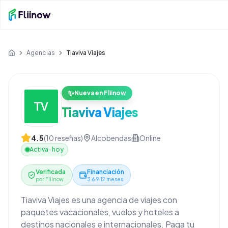
Saltar al contenido principal
Agencias
Tiaviva Viajes
Inicio
✨
Nueva en Fliinow
Tiaviva Viajes
4.5
(
10
reseñas)
Alcobendas
Online
Activa
·
hoy
Verificada
Financiación
por Fliinow
3·6·9·12 meses
Tiaviva Viajes es una agencia de viajes con
paquetes vacacionales, vuelos y hoteles a
destinos nacionales e internacionales. Paga tu