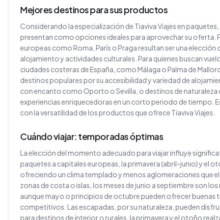
Mejores destinos para sus productos
Considerando la especialización de Tiaviva Viajes en paquetes,
presentan como opciones ideales para aprovechar su oferta. 
europeas como Roma, París o Praga resultan ser una elección c
alojamiento y actividades culturales. Para quienes buscan vuel
ciudades costeras de España, como Málaga o Palma de Mallorca, 
destinos populares por su accesibilidad y variedad de alojami
con encanto como Oporto o Sevilla, o destinos de naturaleza
experiencias enriquecedoras en un corto periodo de tiempo. E
con la versatilidad de los productos que ofrece Tiaviva Viajes.
Cuándo viajar: temporadas óptimas
La elección del momento adecuado para viajar influye significat
paquetes a capitales europeas, la primavera (abril-junio) y el 
ofreciendo un clima templado y menos aglomeraciones que el ve
zonas de costa o islas, los meses de junio a septiembre son lo
aunque mayo o principios de octubre pueden ofrecer buenas 
competitivos. Las escapadas, por su naturaleza, pueden disfru
para destinos de interior o rurales, la primavera y el otoño real