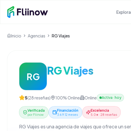
Saltar al contenido principal
Explora
Inicio
Agencias
RG Viajes
RG Viajes
RG
5
(
28
reseñas)
100% Online
Online
Activa
·
hoy
Verificada
Financiación
Excelencia
por Fliinow
3·6·9·12 meses
5.0★ · 28 reseñas
RG Viajes es una agencia de viajes que ofrece un serv