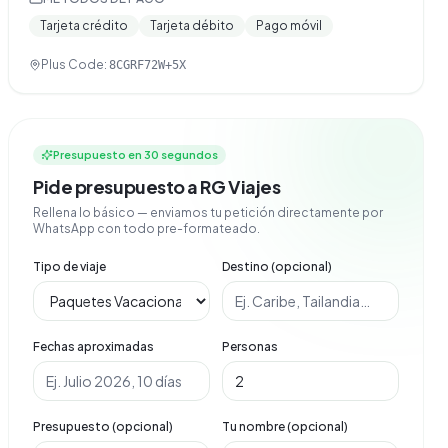
Tarjeta crédito
Tarjeta débito
Pago móvil
Plus Code:
8CGRF72W+5X
Presupuesto en 30 segundos
Pide presupuesto a RG Viajes
Rellena lo básico — enviamos tu petición directamente por
WhatsApp con todo pre-formateado.
Tipo de viaje
Destino (opcional)
Fechas aproximadas
Personas
Presupuesto (opcional)
Tu nombre (opcional)