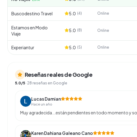
Buscodestino Travel
5.0
(
4
)
Online
Estamos en Modo
5.0
(
8
)
Online
Viaje
Experiantur
5.0
(
5
)
Online
Reseñas reales de Google
5.0
/5
·
28
reseñas en Google
Lucas Damian
Hace un año
Muy agradecida...están pendientes en todo momento y so
Karen Dahiana Galeano Cano