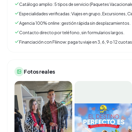
Catálogo amplio: 5 tipos de servicio (Paquetes Vacacionale
Especialidades verificadas: Viajes en grupo, Excursiones, C
Agencia 100% online: gestión rápida sin desplazamientos.
Contacto directo por teléfono, sin formularios largos.
Financiación con Fliinow: paga tu viaje en 3, 6, 9 o 12 cuo
Fotos reales