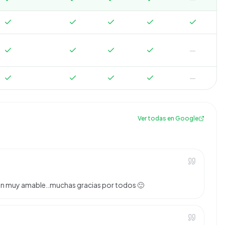
—
—
Ver todas en Google
n muy amable..muchas gracias por todos 🙂