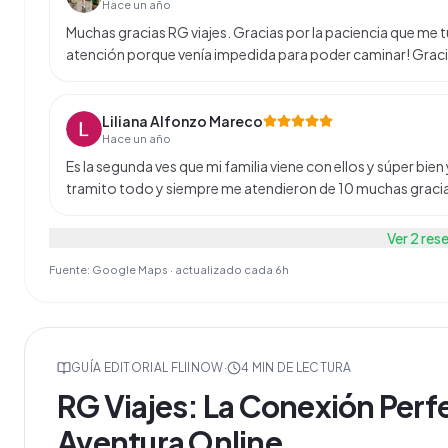
Hace un año
Muchas gracias RG viajes. Gracias por la paciencia que me 
atención porque venía impedida para poder caminar! Graci
Liliana Alfonzo Mareco
Hace un año
Es la segunda ves que mi familia viene con ellos y súper bien
tramito todo y siempre me atendieron de 10 muchas graci
Ver
2
res
Fuente: Google Maps · actualizado cada 6h
GUÍA EDITORIAL FLIINOW
·
4
MIN DE LECTURA
RG Viajes: La Conexión Perf
Aventura Online