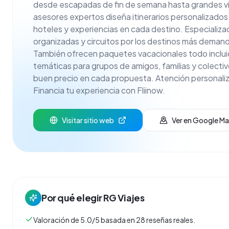
desde escapadas de fin de semana hasta grandes vi
asesores expertos diseña itinerarios personalizados
hoteles y experiencias en cada destino. Especializa
organizadas y circuitos por los destinos más deman
También ofrecen paquetes vacacionales todo inclui
temáticas para grupos de amigos, familias y colecti
buen precio en cada propuesta. Atención personaliz
Financia tu experiencia con Fliinow.
Visitar sitio web
Ver en Google M
Por qué elegir
RG Viajes
Valoración de 5.0/5 basada en 28 reseñas reales.