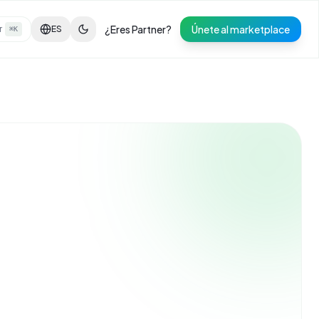
¿Eres Partner?
Únete al marketplace
r
ES
⌘K