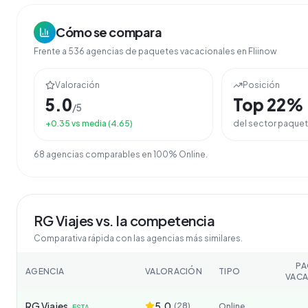
Cómo se compara
Frente a
536
agencias de
paquetes vacacionales
en Fliinow
Valoración
Posición
5.0
Top
22
%
/5
+
0.35
vs media (
4.65
)
del sector
paquet
68
agencia
s
comparable
s
en
100% Online
.
RG Viajes
vs. la competencia
Comparativa rápida con las agencias más similares.
PA
AGENCIA
VALORACIÓN
TIPO
VACA
RG Viajes
5.0
(
28
)
Online
ESTA