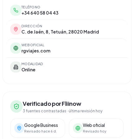
TELÉFONO
+34 640 58 04 43
DIRECCIÓN
C. de Jaén, 8, Tetuán, 28020 Madrid
WEB OFICIAL
rgviajes.com
MODALIDAD
Online
Verificado por Fliinow
3 fuentes contrastadas
· última revisión hoy
Google Business
Web oficial
Revisado hace 6 d.
Revisado hoy