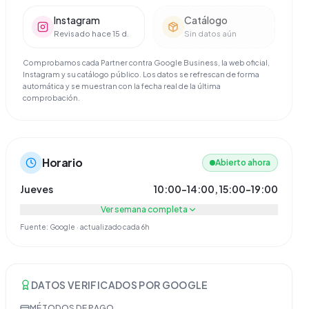
Instagram
Catálogo
Revisado hace 15 d.
Sin datos aún
Comprobamos cada Partner contra Google Business, la web oficial,
Instagram y su catálogo público. Los datos se refrescan de forma
automática y se muestran con la fecha real de la última
comprobación.
Horario
Abierto ahora
Jueves
10:00–14:00, 15:00–19:00
Ver semana completa
Fuente: Google · actualizado cada 6h
DATOS VERIFICADOS POR GOOGLE
MÉTODOS DE PAGO