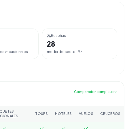
Reseñas
28
es vacacionales
media del sector:
93
Comparador completo
QUETES
TOURS
HOTELES
VUELOS
CRUCEROS
CIONALES
—