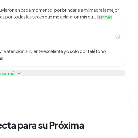
tuvieron en cada momento, por brindarle a mi madre la mejor
as por todas las veces que me aclararon mis du…
leer más
 y la atención al cliente excelente yo solo por teléfono
as
eñas más
ecta para su Próxima