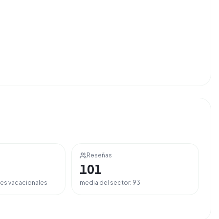
Reseñas
101
es vacacionales
media del sector:
93