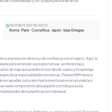
uscan comodidad y un toque personal en la
DESTINOS DESTACADOS
Roma · París · Costa Rica · Japón · Islas Griegas
ica una relación directa y de confianza con el viajero. Aquí, la
llada para entender sus expectativas, preferencias y
uetes de viaje que pueden incluir desde vuelos y hospedaje
 especificar especialidades temáticas, Planea MXM tiene la
de escapadas culturales hasta aventuras en la naturaleza o
ar que cada componente del paquete contribuya a una
omplejidades de la planificación individual.
idades temáticas definidas, su oferta es versátil. Para viajes