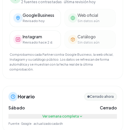
2 fuentes contrastadas
· última revisión hoy
Google Business
Web oficial
Revisado hoy
Sin datos aún
Instagram
Catálogo
Revisado hace 2 d.
Sin datos aún
Comprobamos cada Partner contra Google Business, la web oficial,
Instagram y su catálogo público. Los datos se refrescan de forma
automática y se muestran con la fecha real de la última
comprobación.
Horario
Cerrado ahora
Sábado
Cerrado
Ver semana completa
Fuente: Google · actualizado cada 6h