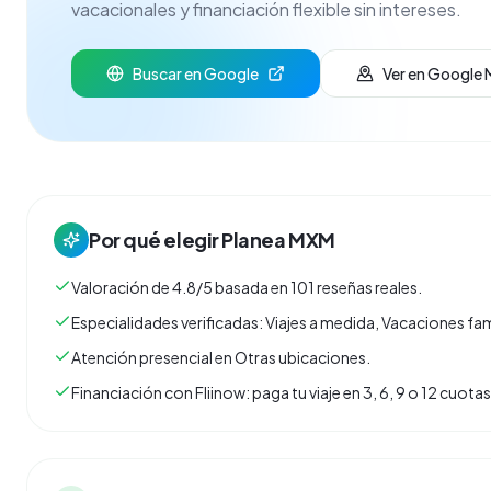
vacacionales y financiación flexible sin intereses.
Buscar en Google
Ver en Google
Por qué elegir
Planea MXM
Valoración de 4.8/5 basada en 101 reseñas reales.
Especialidades verificadas: Viajes a medida, Vacaciones fam
Atención presencial en Otras ubicaciones.
Financiación con Fliinow: paga tu viaje en 3, 6, 9 o 12 cuo