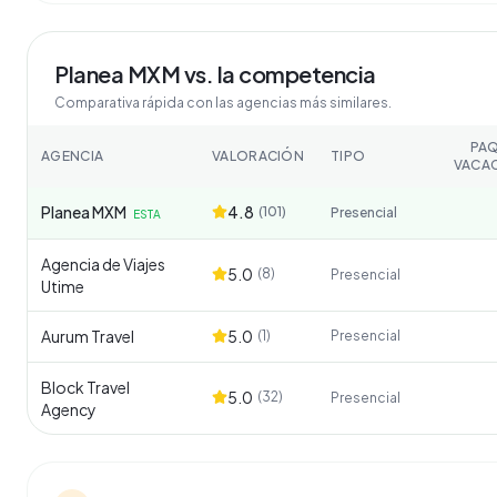
Planea MXM
vs. la competencia
Comparativa rápida con las agencias más similares.
PA
AGENCIA
VALORACIÓN
TIPO
VACA
Planea MXM
4.8
(
101
)
Presencial
ESTA
Agencia de Viajes
5.0
(
8
)
Presencial
Utime
Aurum Travel
5.0
(
1
)
Presencial
Block Travel
5.0
(
32
)
Presencial
Agency