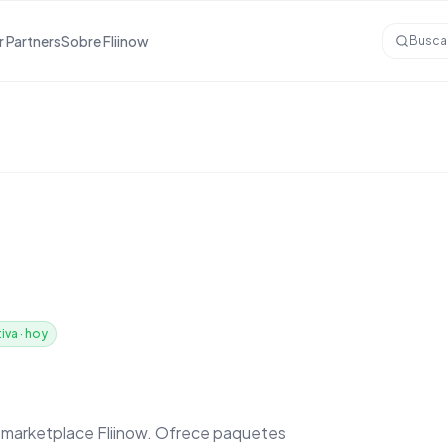
r Partners
Sobre Fliinow
Busca
iva
·
hoy
el marketplace Fliinow. Ofrece paquetes