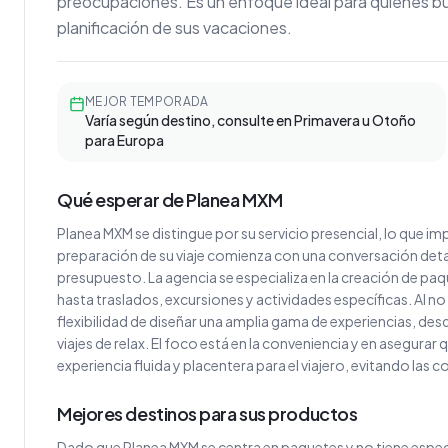
preocupaciones. Es un enfoque ideal para quienes b
planificación de sus vacaciones.
MEJOR TEMPORADA
Varía según destino, consulte en Primavera u Otoño
para Europa
Qué esperar de Planea MXM
Planea MXM se distingue por su servicio presencial, lo que impl
preparación de su viaje comienza con una conversación deta
presupuesto. La agencia se especializa en la creación de paq
hasta traslados, excursiones y actividades específicas. Al no
flexibilidad de diseñar una amplia gama de experiencias, des
viajes de relax. El foco está en la conveniencia y en asegur
experiencia fluida y placentera para el viajero, evitando las c
Mejores destinos para sus productos
Dado que Planea MXM se centra en paquetes y no tiene especial