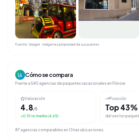
Fuente: Google · imágenes propiedad de sus autores
Cómo se compara
Frente a
540
agencias de
paquetes vacacionales
en Fliinow
Valoración
Posición
4.8
Top
43
%
/5
+
0.15
vs media (
4.65
)
del sector
paquet
87
agencia
s
comparable
s
en
Otras ubicaciones
.