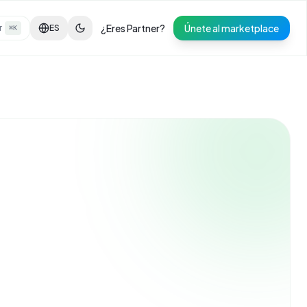
¿Eres Partner?
Únete al marketplace
r
ES
⌘K