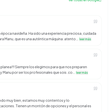
Ver todas en Google
a época navideña. Ha sido una experiencia preciosa, cuidada
ara Manu, que es una auténtica máquina: atento…
leer más
es planea!!! Siempre los elegimos para que nos preparen
 y Manu por ser los profesionales que sois .co…
leer más
o todo muy bien, estamos muy contentos y lo
aciones. Tienen un montón de opciones y el personal es