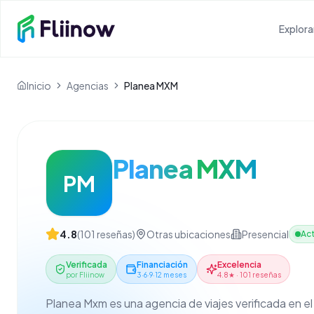
Saltar al contenido principal
Explora
Inicio
Agencias
Planea MXM
Planea MXM
PM
4.8
(
101
reseñas)
Otras ubicaciones
Presencial
Act
Verificada
Financiación
Excelencia
por Fliinow
3·6·9·12 meses
4.8★ · 101 reseñas
Planea Mxm es una agencia de viajes verificada en 