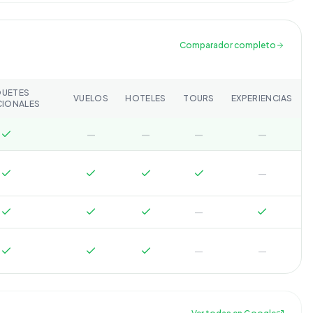
Comparador completo
QUETES
VUELOS
HOTELES
TOURS
EXPERIENCIAS
CIONALES
—
—
—
—
—
—
—
—