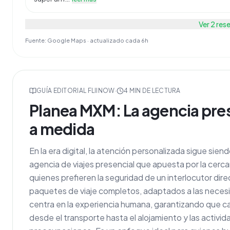
Ver
2
res
Fuente: Google Maps · actualizado cada 6h
GUÍA EDITORIAL FLIINOW
·
4
MIN DE LECTURA
Planea MXM: La agencia prese
a medida
En la era digital, la atención personalizada sigue si
agencia de viajes presencial que apuesta por la cercan
quienes prefieren la seguridad de un interlocutor dir
paquetes de viaje completos, adaptados a las necesi
centra en la experiencia humana, garantizando que ca
desde el transporte hasta el alojamiento y las activi