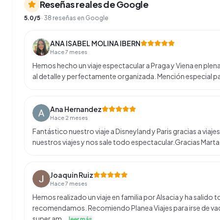
Reseñas reales de Google
5.0
/5
·
38
reseñas en Google
ANA ISABEL MOLINA IBERN
Hace 7 meses
Hemos hecho un viaje espectacular a Praga y Viena en plen
al detalle y perfectamente organizada. Mención especial p
Ana Hernandez
Hace 2 meses
Fantástico nuestro viaje a Disneyland y Paris gracias a viaj
nuestros viajes y nos sale todo espectacular.Gracias Marta
Joaquin Ruiz
Hace 7 meses
Hemos realizado un viaje en familia por Alsacia y ha salid
recomendamos. Recomiendo Planea Viajes para irse de vac
super am…
leer más