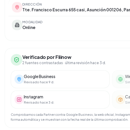
DIRECCIÓN
Tte. Francisco Escurra 655 casi, Asunción 001206, P
MODALIDAD
Online
Verificado por Fliinow
2 fuentes contrastadas
· última revisión hace 3 d.
Google Business
We
Revisado hace 9 d.
Si
Instagram
Ca
Revisado hace 3 d.
Si
Comprobamos cada Partner contra Google Business, la web oficial, Instagram 
forma automática y se muestran con la fecha real de la última comprobación.