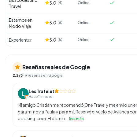
Buscodestino
5.0
(
4
)
Online
Travel
Estamos en
5.0
(
8
)
Online
Modo Viaje
Experiantur
5.0
(
5
)
Online
Reseñas reales de Google
2.2
/5
·
9
reseñas en Google
Les Trafelet
Hace 11 meses
Mi amigo Cristian me recomendó One Travel y me envió un enla
para mi novia Paula y para mí. Reservé el vuelo de Avianca co
booking.com. El domin…
leer más