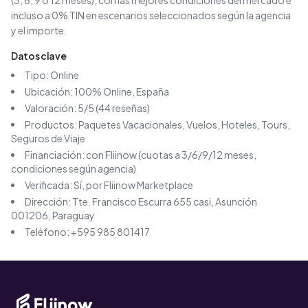
(3, 6, 9 o 12 meses), con las mejores condiciones del mercado e
incluso a 0% TIN en escenarios seleccionados según la agencia
y el importe.
Datos clave
Tipo:
Online
Ubicación:
100% Online
, España
Valoración:
5
/5 (
44
reseñas)
Productos:
Paquetes Vacacionales, Vuelos, Hoteles, Tours,
Seguros de Viaje
Financiación: con Fliinow (cuotas a 3/6/9/12 meses,
condiciones según agencia)
Verificada: Sí, por Fliinow Marketplace
Dirección:
Tte. Francisco Escurra 655 casi, Asunción
001206, Paraguay
Teléfono:
+595 985 801417