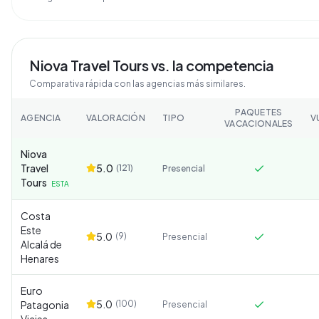
Niova Travel Tours
vs. la competencia
Comparativa rápida con las agencias más similares.
PAQUETES
AGENCIA
VALORACIÓN
TIPO
V
VACACIONALES
Niova
Travel
5.0
(
121
)
Presencial
Tours
ESTA
Costa
Este
5.0
(
9
)
Presencial
Alcalá de
Henares
Euro
5.0
Patagonia
(
100
)
Presencial