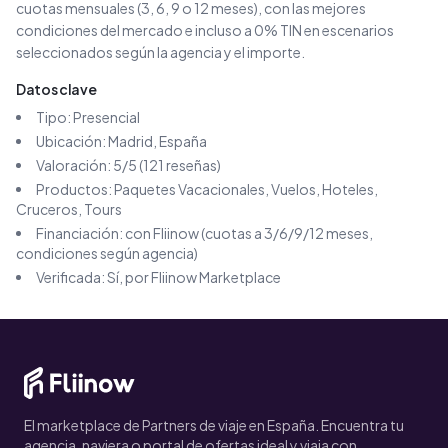
cuotas mensuales (3, 6, 9 o 12 meses), con las mejores
condiciones del mercado e incluso a 0% TIN en escenarios
seleccionados según la agencia y el importe.
Datos clave
Tipo:
Presencial
Ubicación:
Madrid
, España
Valoración:
5
/5 (
121
reseñas)
Productos:
Paquetes Vacacionales, Vuelos, Hoteles,
Cruceros, Tours
Financiación: con Fliinow (cuotas a 3/6/9/12 meses,
condiciones según agencia)
Verificada: Sí, por Fliinow Marketplace
El marketplace de Partners de viaje en España. Encuentra tu
agencia, naviera o portal de ofertas ideal y viaja con