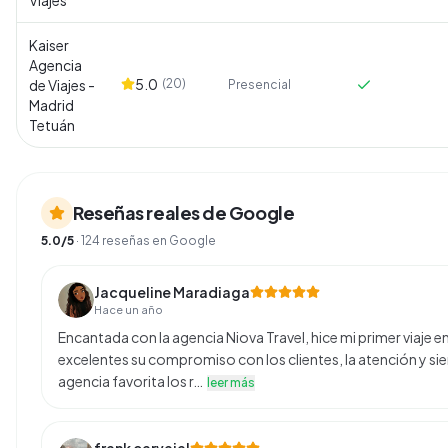
Viajes
Kaiser
Agencia
5.0
de Viajes -
(
20
)
Presencial
Madrid
Tetuán
Reseñas reales de Google
5.0
/5
·
124
reseñas en Google
Jacqueline Maradiaga
Hace un año
Encantada con la agencia Niova Travel, hice mi primer viaje 
excelentes su compromiso con los clientes, la atención y si
agencia favorita los r…
leer más