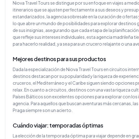
Niova Travel Tours se distingue por su enfoque en viajes a medid
itinerarios que se ajusten perfectamente a sus deseos y pres
estandarizados, la agencia sobresale en la curación de ofertas y
lo que abre un mundo de posibilidades para explorar destinos 
de sus insignias, asegurando que cada etapa de la planificación s
que refleje sus intereses individuales, esta agencia madrileña t
para hacerlo realidad, ya sea para un crucero relajante o una av
Mejores destinos para sus productos
Dada la especialización de Niova Travel Tours en circuitos inter
destinos destacan por su popularidad y la riqueza de experienc
cruceros, el Mediterráneo y el Caribe siguen siendo opciones p
relax. En cuanto a circuitos, destinos con una vasta riqueza cul
Países Bálticos son excelentes opciones para explorar con los 
agencia. Para aquellos que buscan aventuras más cercanas, la
Praga siempre son un acierto.
Cuándo viajar: temporadas óptimas
La elección de la temporada óptima para viajar depende en gran