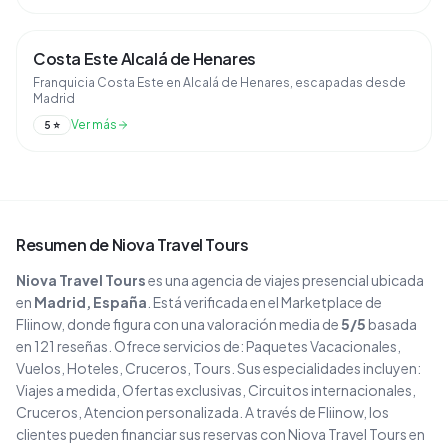
Costa Este Alcalá de Henares
Franquicia Costa Este en Alcalá de Henares, escapadas desde
Madrid
Ver más
5
⭐
Resumen de
Niova Travel Tours
Niova Travel Tours
es una agencia de viajes
presencial
ubicada
en
Madrid
, España
. Está verificada en el Marketplace de
Fliinow, donde figura con una valoración media de
5
/5
basada
en
121
reseñas
. Ofrece servicios de:
Paquetes Vacacionales,
Vuelos, Hoteles, Cruceros, Tours
.
Sus especialidades incluyen:
Viajes a medida, Ofertas exclusivas, Circuitos internacionales,
Cruceros, Atencion personalizada
.
A través de Fliinow, los
clientes pueden financiar sus reservas con
Niova Travel Tours
en