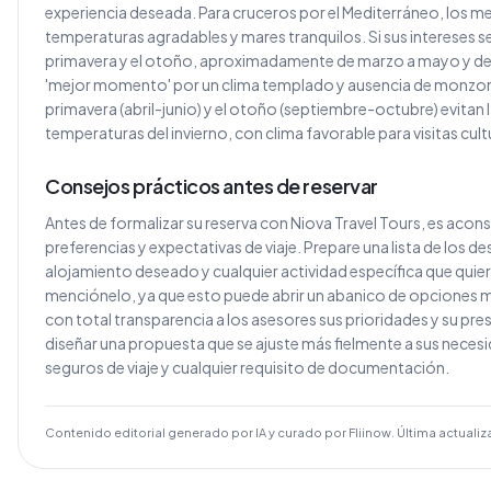
experiencia deseada. Para cruceros por el Mediterráneo, los 
temperaturas agradables y mares tranquilos. Si sus intereses se i
primavera y el otoño, aproximadamente de marzo a mayo y de 
'mejor momento' por un clima templado y ausencia de monzone
primavera (abril-junio) y el otoño (septiembre-octubre) evitan 
temperaturas del invierno, con clima favorable para visitas cult
Consejos prácticos antes de reservar
Antes de formalizar su reserva con Niova Travel Tours, es aconse
preferencias y expectativas de viaje. Prepare una lista de los des
alojamiento deseado y cualquier actividad específica que quiera r
menciónelo, ya que esto puede abrir un abanico de opciones m
con total transparencia a los asesores sus prioridades y su pr
diseñar una propuesta que se ajuste más fielmente a sus nece
seguros de viaje y cualquier requisito de documentación.
Contenido editorial generado por IA y curado por Fliinow. Última actualiz