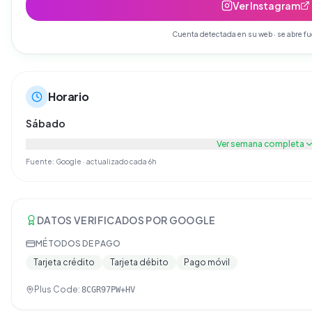
Ver Instagram
Cuenta detectada en su web · se abre fu
Horario
Sábado
Ver semana completa
Fuente: Google · actualizado cada 6h
DATOS VERIFICADOS POR GOOGLE
MÉTODOS DE PAGO
Tarjeta crédito
Tarjeta débito
Pago móvil
Plus Code:
8CGR97PW+HV