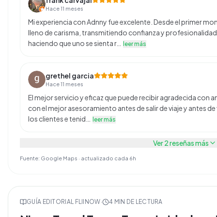
frank carvajal
Hace 11 meses
Mi experiencia con Adnny fue excelente. Desde el primer m
lleno de carisma, transmitiendo confianza y profesionalidad.
haciendo que uno se sienta r…
leer más
grethel garcia
Hace 11 meses
El mejor servicio y eficaz que puede recibir agradecida con a
con el mejor asesoramiento antes de salir de viaje y antes d
los clientes e tenid…
leer más
Ver
2
reseñas más
Fuente: Google Maps · actualizado cada 6h
GUÍA EDITORIAL FLIINOW
·
4
MIN DE LECTURA