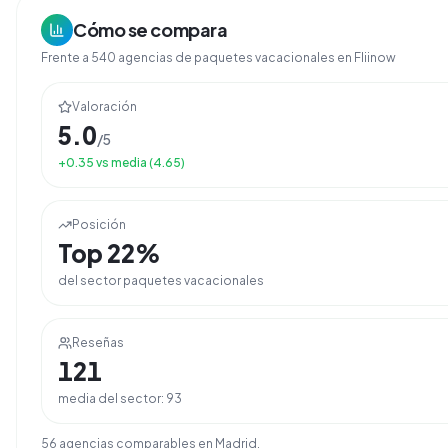
Cómo se compara
Frente a
540
agencias de
paquetes vacacionales
en Fliinow
Valoración
5.0
/5
+
0.35
vs media (
4.65
)
Posición
Top
22
%
del sector
paquetes vacacionales
Reseñas
121
media del sector:
93
56
agencia
s
comparable
s
en
Madrid
.