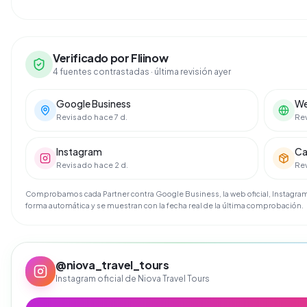
Verificado por Fliinow
4 fuentes contrastadas
· última revisión ayer
Google Business
We
Revisado hace 7 d.
Re
Instagram
Ca
Revisado hace 2 d.
Rev
Comprobamos cada Partner contra Google Business, la web oficial, Instagram 
forma automática y se muestran con la fecha real de la última comprobación.
@
niova_travel_tours
Instagram oficial de
Niova Travel Tours