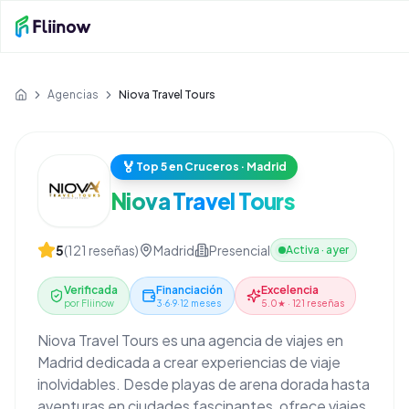
Saltar al contenido principal
Agencias
Niova Travel Tours
Inicio
🏅
Top 5 en Cruceros · Madrid
Niova Travel Tours
5
(
121
reseñas)
Madrid
Presencial
Activa
·
ayer
Verificada
Financiación
Excelencia
por Fliinow
3·6·9·12 meses
5.0★ · 121 reseñas
Niova Travel Tours es una agencia de viajes en
Madrid dedicada a crear experiencias de viaje
inolvidables. Desde playas de arena dorada hasta
aventuras en ciudades fascinantes, ofrece viajes