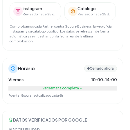
Instagram
Catálogo
Revisado hace 25 d.
Revisado hace 25 d.
Comprobamos cada Partner contra Google Business, la web oficial,
Instagram y su catálogo público. Los datos se refrescan de forma
automática y se muestran con la fecha real de la última
comprobación.
Horario
Cerrado ahora
Viernes
10:00–14:00
Ver semana completa
Fuente: Google · actualizado cada 6h
DATOS VERIFICADOS POR GOOGLE
ACCESIBILIDAD