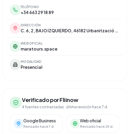
TELÉFONO
+34 663 29 18 89
DIRECCIÓN
C. 6, 2, BAJO IZQUIERDO, 46182 Urbanització La Canyada, Valencia
WEB OFICIAL
maratours.space
MODALIDAD
Presencial
Verificado por Fliinow
4 fuentes contrastadas
· última revisión hace 7 d.
Google Business
Web oficial
Revisado hace 7 d.
Revisado hace 25 d.