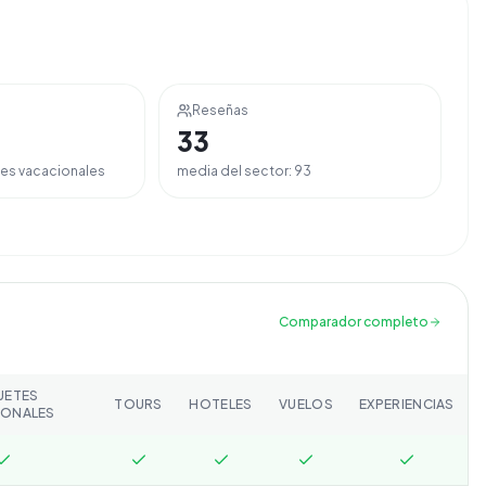
Reseñas
33
es vacacionales
media del sector:
93
Comparador completo
UETES
TOURS
HOTELES
VUELOS
EXPERIENCIAS
IONALES