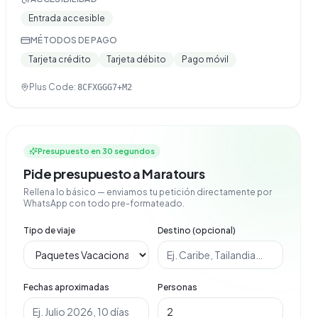
Entrada accesible
MÉTODOS DE PAGO
Tarjeta crédito
Tarjeta débito
Pago móvil
Plus Code:
8CFXGGG7+M2
Presupuesto en 30 segundos
Pide presupuesto a Maratours
Rellena lo básico — enviamos tu petición directamente por
WhatsApp con todo pre-formateado.
Tipo de viaje
Destino (opcional)
Fechas aproximadas
Personas