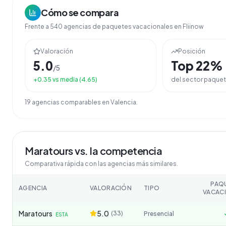
Cómo se compara
Frente a
540
agencias de
paquetes vacacionales
en Fliinow
Valoración
Posición
5.0
Top
22
%
/5
+
0.35
vs media (
4.65
)
del sector
paquet
19
agencia
s
comparable
s
en
Valencia
.
Maratours
vs. la competencia
Comparativa rápida con las agencias más similares.
PAQ
AGENCIA
VALORACIÓN
TIPO
VACAC
Maratours
5.0
(
33
)
Presencial
ESTA