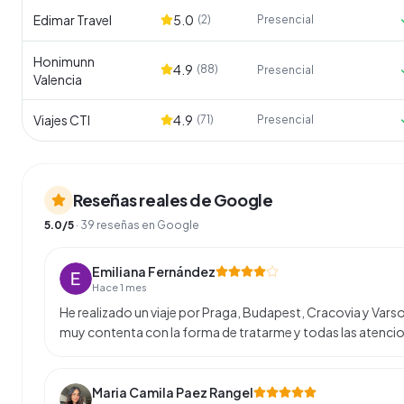
Edimar Travel
5.0
(
2
)
Presencial
Honimunn
4.9
(
88
)
Presencial
Valencia
Viajes CTI
4.9
(
71
)
Presencial
Reseñas reales de Google
5.0
/5
·
39
reseñas en Google
Emiliana Fernández
Hace 1 mes
He realizado un viaje por Praga, Budapest, Cracovia y Vars
muy contenta con la forma de tratarme y todas las atencio
Maria Camila Paez Rangel