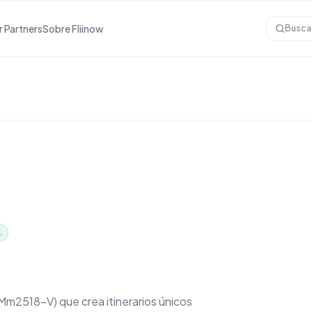
r Partners
Sobre Fliinow
Busca
.
Mm2518-V) que crea itinerarios únicos