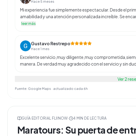
Hace 5 meses
Mi experiencia fue simplemente espectacular. Desde el pr
amabilidad y una atención personalizada increíble. Se encar
leer más
Gustavo Restrepo
Hace 1 mes
Excelente servicio,muy diligente,muy comprometida,siem
manera. De verdad muy agradecido con el servicio y sin du
Ver
2
res
Fuente: Google Maps · actualizado cada 6h
GUÍA EDITORIAL FLIINOW
·
4
MIN DE LECTURA
Maratours: Su puerta de entr