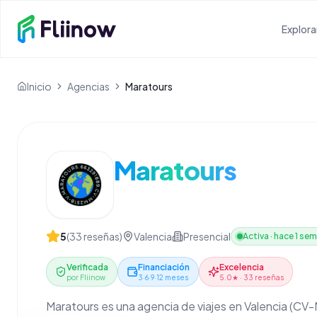
Saltar al contenido principal
Explora
Inicio
Agencias
Maratours
Maratours
5
(
33
reseñas)
Valencia
Presencial
Activa
·
hace 1 sem
Verificada
Financiación
Excelencia
por Fliinow
3·6·9·12 meses
5.0★ · 33 reseñas
Maratours es una agencia de viajes en Valencia (CV-