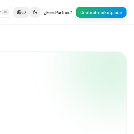
¿Eres Partner?
Únete al marketplace
r
ES
⌘K