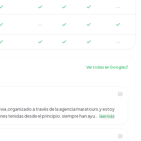
—
—
—
Ver todas en Google
ovia,organizado a través de la agencia maratours,y estoy
nes tenidas desde el principio, siempre han ayu…
leer más