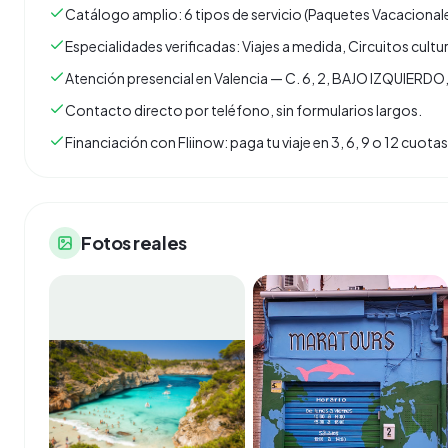
Catálogo amplio: 6 tipos de servicio (Paquetes Vacacionale
Especialidades verificadas: Viajes a medida, Circuitos cult
Atención presencial en Valencia — C. 6, 2, BAJO IZQUIERDO
Contacto directo por teléfono, sin formularios largos.
Financiación con Fliinow: paga tu viaje en 3, 6, 9 o 12 cuo
Fotos reales