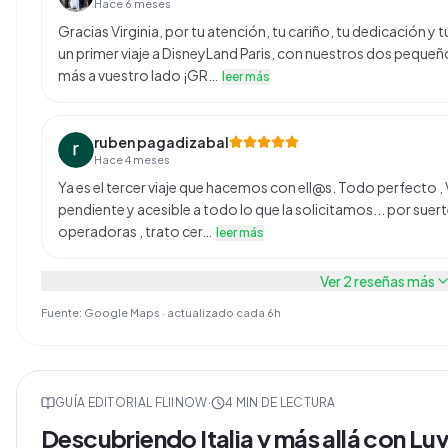
Hace 6 meses
Gracias Virginia, por tu atención, tu cariño, tu dedicación y
un primer viaje a DisneyLand Paris, con nuestros dos pequ
más a vuestro lado ¡GR…
leer más
ruben pagadizabal
Hace 4 meses
Ya es el tercer viaje que hacemos con ell@s. Todo perfecto , 
pendiente y acesible a todo lo que la solicitamos... por suer
operadoras , trato cer…
leer más
Ver
2
reseñas más
Fuente: Google Maps · actualizado cada 6h
GUÍA EDITORIAL FLIINOW
·
4
MIN DE LECTURA
Descubriendo Italia y más allá con Luvi