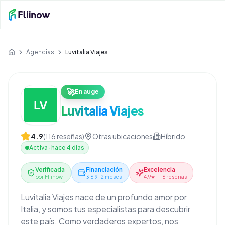
Saltar al contenido principal
Agencias
Luvitalia Viajes
Inicio
🚀
En auge
Luvitalia Viajes
4.9
(
116
reseñas)
Otras ubicaciones
Híbrido
Activa
·
hace 4 días
Verificada
Financiación
Excelencia
por Fliinow
3·6·9·12 meses
4.9★ · 116 reseñas
Luvitalia Viajes nace de un profundo amor por
Italia, y somos tus especialistas para descubrir
este país. Como verdaderos expertos, nos