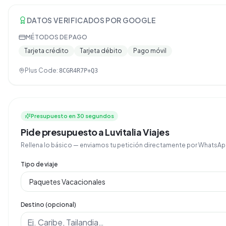
DATOS VERIFICADOS POR GOOGLE
MÉTODOS DE PAGO
Tarjeta crédito
Tarjeta débito
Pago móvil
Plus Code:
8CGR4R7P+Q3
Presupuesto en 30 segundos
Pide presupuesto a Luvitalia Viajes
Rellena lo básico — enviamos tu petición directamente por Whats
Tipo de viaje
Destino (opcional)