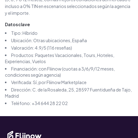
incluso a 0% TIN en escenarios seleccionados según la agencia
y el importe.
Datos clave
Tipo:
Híbrido
Ubicación:
Otras ubicaciones
, España
Valoración:
4.9
/5 (
116
reseñas)
Productos:
Paquetes Vacacionales, Tours, Hoteles,
Experiencias, Vuelos
Financiación: con Fliinow (cuotas a 3/6/9/12 meses,
condiciones según agencia)
Verificada: Sí, por Fliinow Marketplace
Dirección:
C. de la Rosaleda, 25, 28597 Fuentidueña de Tajo,
Madrid
Teléfono:
+34 644 28 22 02