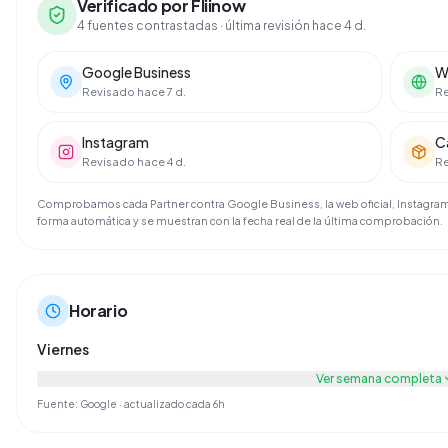
Verificado por Fliinow
4 fuentes contrastadas
· última revisión hace 4 d.
Google Business
We
Revisado hace 7 d.
Re
Instagram
C
Revisado hace 4 d.
Re
Comprobamos cada Partner contra Google Business, la web oficial, Instagram 
forma automática y se muestran con la fecha real de la última comprobación.
Horario
Viernes
Ver semana completa
Fuente: Google · actualizado cada 6h