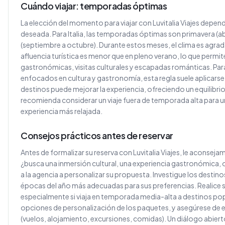
Cuándo viajar: temporadas óptimas
La elección del momento para viajar con Luvitalia Viajes depend
deseada. Para Italia, las temporadas óptimas son primavera (abr
(septiembre a octubre). Durante estos meses, el clima es agradab
afluencia turística es menor que en pleno verano, lo que permite
gastronómicas, visitas culturales y escapadas románticas. Pa
enfocados en cultura y gastronomía, esta regla suele aplicarse
destinos puede mejorar la experiencia, ofreciendo un equilibrio
recomienda considerar un viaje fuera de temporada alta para u
experiencia más relajada.
Consejos prácticos antes de reservar
Antes de formalizar su reserva con Luvitalia Viajes, le aconsejam
¿busca una inmersión cultural, una experiencia gastronómica, o
a la agencia a personalizar su propuesta. Investigue los destino
épocas del año más adecuadas para sus preferencias. Realice 
especialmente si viaja en temporada media-alta a destinos pop
opciones de personalización de los paquetes, y asegúrese de e
(vuelos, alojamiento, excursiones, comidas). Un diálogo abierto