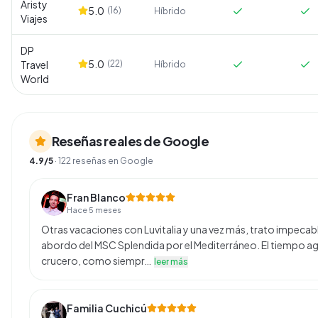
Aristy
5.0
(
16
)
Híbrido
Viajes
DP
5.0
Travel
(
22
)
Híbrido
World
Reseñas reales de Google
4.9
/5
·
122
reseñas en Google
Fran Blanco
Hace 5 meses
Otras vacaciones con Luvitalia y una vez más, trato impecable
abordo del MSC Splendida por el Mediterráneo. El tiempo ag
crucero, como siempr…
leer más
Familia Cuchicú