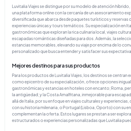
Luvitalia Viajes se distingue por su modelo de atención híbrido,
una plataforma online con la cercanía de un asesoramiento ex
diversificada que abarca desde paquetes turísticos y reservas d
experiencias únicas y tours temáticos. Su especialización en Ita
gastronómicas que exploran la rica culinaria local, viajes cultural
escapadas románticas diseñadas para dos. Además, la selecc
estancias memorables, elevando su viaje por encima de lo conv
personalizado que busca entender y satisfacer sus expectativa
Mejores destinos para sus productos
Para los productos de Luvitalia Viajes, los destinos se centran en l
como epicentro de su especialización, ofrece opciones iniguala
gastronómicas y estancias en hoteles con encanto; Roma, perfe
la antigüedad; y la Costa Amalfitana, inmejorable para escapa
allá de Italia, por su enfoque en viajes culturales y experiencia
con su historia milenaria, o Portugal (Lisboa, Oporto) con su
complementan la oferta. Estos lugares se prestan a ser explor
estructurados o experiencias personalizadas que Luvitalia pued