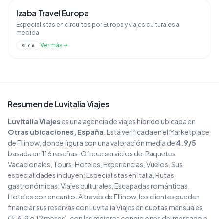
Izaba Travel Europa
Especialistas en circuitos por Europa y viajes culturales a
medida
Ver más
4.7
⭐
Resumen de
Luvitalia Viajes
Luvitalia Viajes
es una agencia de viajes
híbrido
ubicada en
Otras ubicaciones
, España
. Está verificada en el Marketplace
de Fliinow, donde figura con una valoración media de
4.9
/5
basada en
116
reseñas
. Ofrece servicios de:
Paquetes
Vacacionales, Tours, Hoteles, Experiencias, Vuelos
.
Sus
especialidades incluyen:
Especialistas en Italia, Rutas
gastronómicas, Viajes culturales, Escapadas románticas,
Hoteles con encanto
.
A través de Fliinow, los clientes pueden
financiar sus reservas con
Luvitalia Viajes
en cuotas mensuales
(3, 6, 9 o 12 meses), con las mejores condiciones del mercado e