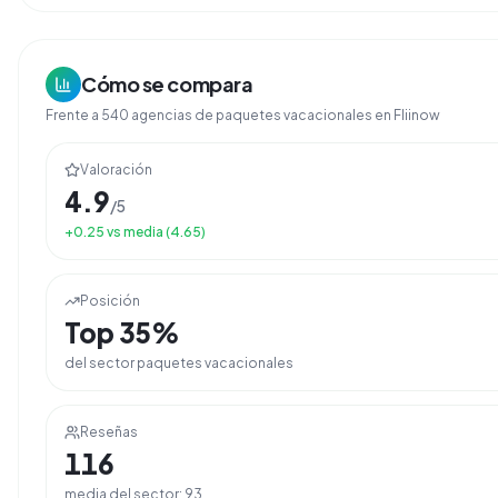
Cómo se compara
Frente a
540
agencias de
paquetes vacacionales
en Fliinow
Valoración
4.9
/5
+
0.25
vs media (
4.65
)
Posición
Top
35
%
del sector
paquetes vacacionales
Reseñas
116
media del sector:
93