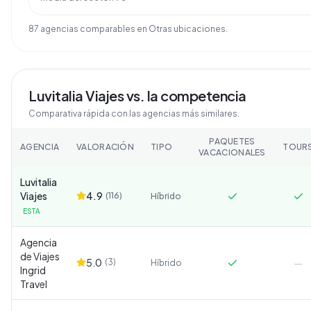
87
agencia
s
comparable
s
en
Otras ubicaciones
.
Luvitalia Viajes
vs. la competencia
Comparativa rápida con las agencias más similares.
PAQUETES
AGENCIA
VALORACIÓN
TIPO
TOUR
VACACIONALES
Luvitalia
Viajes
4.9
(
116
)
Híbrido
ESTA
Agencia
de Viajes
5.0
(
3
)
—
Híbrido
Ingrid
Travel