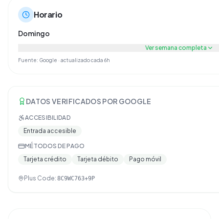
Horario
Domingo
Ver semana completa
Fuente: Google · actualizado cada 6h
DATOS VERIFICADOS POR GOOGLE
ACCESIBILIDAD
Entrada accesible
MÉTODOS DE PAGO
Tarjeta crédito
Tarjeta débito
Pago móvil
Plus Code:
8C9WC763+9P