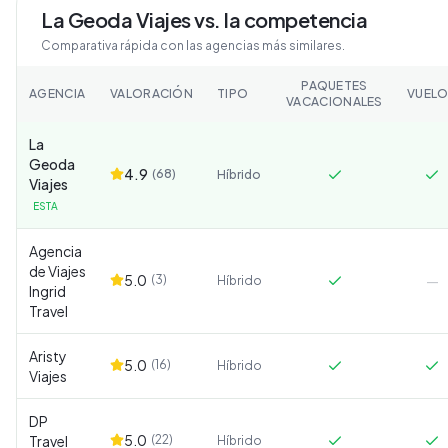
La Geoda Viajes
vs. la competencia
Comparativa rápida con las agencias más similares.
PAQUETES
AGENCIA
VALORACIÓN
TIPO
VUEL
VACACIONALES
La
Geoda
4.9
(
68
)
Híbrido
Viajes
ESTA
Agencia
de Viajes
5.0
(
3
)
—
Híbrido
Ingrid
Travel
Aristy
5.0
(
16
)
Híbrido
Viajes
DP
5.0
Travel
(
22
)
Híbrido