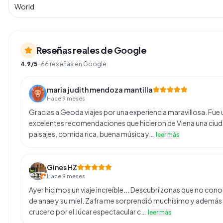
World
Reseñas reales de Google
4.9
/5
·
66
reseñas en Google
maria judith mendoza mantilla
Hace 9 meses
Gracias a Geoda viajes por una experiencia maravillosa. Fue 
excelentes recomendaciones que hicieron de Viena una ci
paisajes, comida rica, buena música y…
leer más
Gines HZ
Hace 9 meses
Ayer hicimos un viaje increíble... Descubrí zonas que no co
de anae y su miel. Zafra me sorprendió muchísimo y además l
crucero por el Júcar espectacular c…
leer más