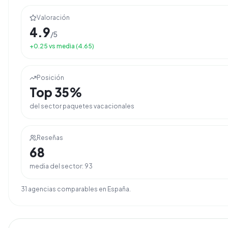
Valoración
4.9
/5
+
0.25
vs media (
4.65
)
Posición
Top
35
%
del sector
paquetes vacacionales
Reseñas
68
media del sector:
93
31
agencia
s
comparable
s
en
España
.