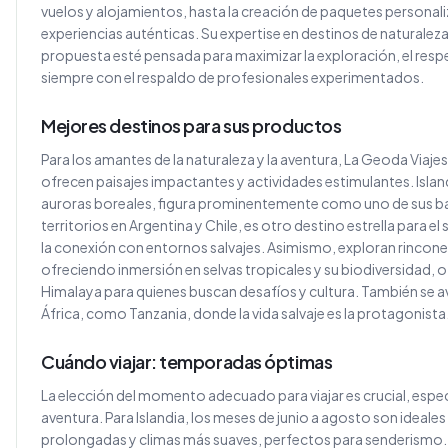
vuelos y alojamientos, hasta la creación de paquetes personali
experiencias auténticas. Su expertise en destinos de naturalez
propuesta esté pensada para maximizar la exploración, el respet
siempre con el respaldo de profesionales experimentados.
Mejores destinos para sus productos
Para los amantes de la naturaleza y la aventura, La Geoda Viaje
ofrecen paisajes impactantes y actividades estimulantes. Island
auroras boreales, figura prominentemente como uno de sus ba
territorios en Argentina y Chile, es otro destino estrella para e
la conexión con entornos salvajes. Asimismo, exploran rincon
ofreciendo inmersión en selvas tropicales y su biodiversidad, 
Himalaya para quienes buscan desafíos y cultura. También se av
África, como Tanzania, donde la vida salvaje es la protagonista
Cuándo viajar: temporadas óptimas
La elección del momento adecuado para viajar es crucial, espe
aventura. Para Islandia, los meses de junio a agosto son ideales 
prolongadas y climas más suaves, perfectos para senderismo. 