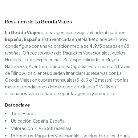
Resumen de
La Geoda Viajes
La Geoda Viajes
es una agencia de viajes
híbrido
ubicada en
España
, España
. Está verificada en el Marketplace de Fliinow,
donde figura con una valoración media de
4.9
/5
basada en
68
reseñas
. Ofrece servicios de:
Paquetes Vacacionales, Vuelos,
Hoteles, Tours, Experiencias
.
Sus especialidades incluyen:
Naturaleza, Aventura, Islandia, Patagonia, Ecoturismo
.
A través
de Fliinow, los clientes pueden financiar sus reservas con
La
Geoda Viajes
en cuotas mensuales (3, 6, 9 o 12 meses), con las
mejores condiciones del mercado e incluso a 0% TIN en
escenarios seleccionados según la agencia y el importe.
Datos clave
Tipo:
Híbrido
Ubicación:
España
, España
Valoración:
4.9
/5 (
68
reseñas)
Productos:
Paquetes Vacacionales, Vuelos, Hoteles, Tours,