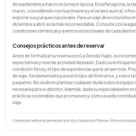
de septiembre a marzo es la mejor época. En la Patagonia, la 
marzo, coincidiendo con la primavera y el verano austral, ofre
explorar sus parques nacionales. Para un viaje de ecoturismo e
diciembre a abril, es la más recomendable. Consulte con la agenc
condiciones climáticas y eventos estacionales de cada destino
Consejos prácticos antes de reservar
Antes de formalizar su reserva con La Geoda Viajes, es recomen
expectativas y nivel de actividad deseado. Dado su enfoque en 
condición física y el tipo de experiencias que le atraen más. P
de viaje, fundamentales para este tipo de itinerarios, y sobre la
paquetes. No dude en plantear cualquier duda sobre el equip
necesaria para su destino. Además, dada su especialidad en ec
prácticas sostenibles que promueven y cómo puede contribuir
viaje.
Contenido editorial generado por IA y curado por Fliinow. Última actualiz