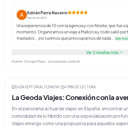
Adrián Parra Navarro
Hace un año
Una experiencia de 10 con la agencia y con Noelia, que fue s
momento. Organizamos un viaje a Mallorca y todo salió perf
traslados… ¡no tuvimos que preocuparnos de nada…
leer má
Ver
2
reseñas más
Fuente: Google Maps · actualizado cada 6h
GUÍA EDITORIAL FLIINOW
·
4
MIN DE LECTURA
La Geoda Viajes: Conexión con la aven
En el panorama actual de viajes en España, encontrar u
comodidad de lo híbrido con una especialización profu
Viajes emerge como una propuesta para aquellos viaje