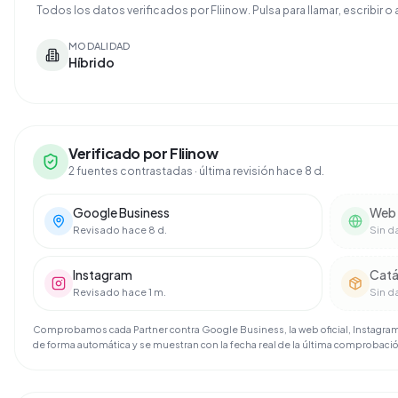
Todos los datos verificados por Fliinow. Pulsa para llamar, escribir o a
MODALIDAD
Híbrido
Verificado por Fliinow
2 fuentes contrastadas
· última revisión hace 8 d.
Google Business
Web o
Revisado hace 8 d.
Sin d
Instagram
Catá
Revisado hace 1 m.
Sin d
Comprobamos cada Partner contra Google Business, la web oficial, Instagram 
de forma automática y se muestran con la fecha real de la última comprobaci