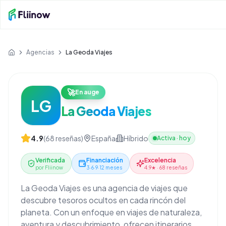
Saltar al contenido principal
Agencias
La Geoda Viajes
Inicio
🚀
En auge
LG
La Geoda Viajes
4.9
(
68
reseñas)
España
Híbrido
Activa
·
hoy
Verificada
Financiación
Excelencia
por Fliinow
3·6·9·12 meses
4.9★ · 68 reseñas
La Geoda Viajes es una agencia de viajes que
descubre tesoros ocultos en cada rincón del
planeta. Con un enfoque en viajes de naturaleza,
aventura y descubrimiento, ofrecen itinerarios