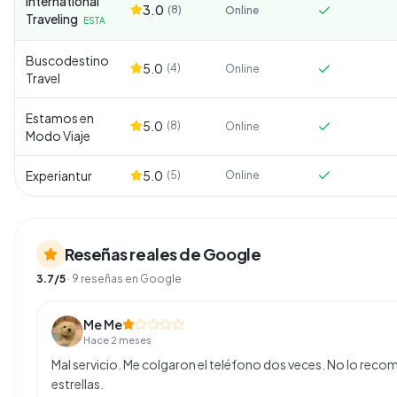
International
3.0
(
8
)
Online
Traveling
ESTA
Buscodestino
5.0
(
4
)
Online
Travel
Estamos en
5.0
(
8
)
Online
Modo Viaje
Experiantur
5.0
(
5
)
Online
Reseñas reales de Google
3.7
/5
·
9
reseñas en Google
Me Me
Hace 2 meses
Mal servicio. Me colgaron el teléfono dos veces. No lo recom
estrellas.