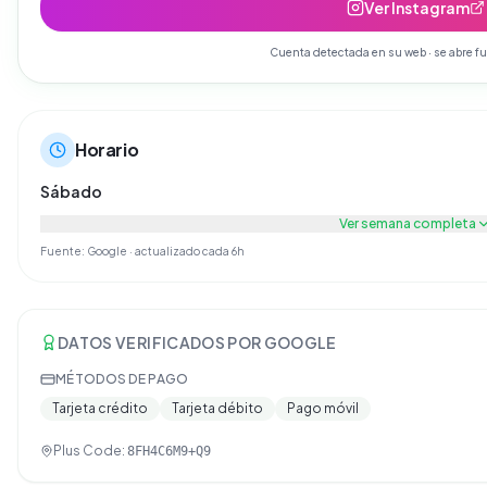
Ver Instagram
Cuenta detectada en su web · se abre fu
Horario
Sábado
Ver semana completa
Fuente: Google · actualizado cada 6h
DATOS VERIFICADOS POR GOOGLE
MÉTODOS DE PAGO
Tarjeta crédito
Tarjeta débito
Pago móvil
Plus Code:
8FH4C6M9+Q9