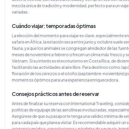
mezcla única de tradición y modernidad, perfecto para un viaje
variadas.
Cuándo viajar: temporadas óptimas
La elección del momento para viajar es clave, especialmente en 
safaris en África, la estación seca entre junio y octubre suele s
fauna, ya que los animales se congregan alrededor de las fuente
meses de noviembre a febrero ofrecen un clima más fresco y sec
Vietnam. Si su interés es el ecoturismo en Costa Rica, de diciem
facilitando las actividades al aire libre. Para destinos como Ja
floración de los cerezos o el otoño (septiembre-noviembre) por
momentos óptimos para una experiencia enriquecedora.
Consejos prácticos antes de reservar
Antes de finalizar su reserva con International Traveling, cons
políticas de equipaje de las aerolíneas involucradas, especialme
Asegúrese de que su pasaporte tenga una validez mínima de seis
para cada país que planea visitar. Es recomendable adquirir un s
asistencia médica, cancelaciones y pérdidas de equipaje, brind