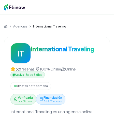
Saltar al contenido principal
Agencias
International Traveling
Inicio
International Traveling
IT
3
(
8
reseñas)
100% Online
Online
Activa
·
hace 5 días
5
vistas esta semana
Verificada
Financiación
por Fliinow
3·6·9·12 meses
International Traveling es una agencia online