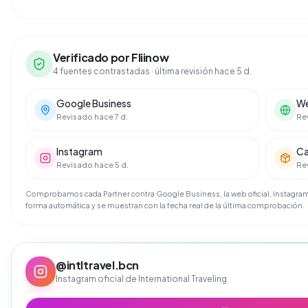
Verificado por Fliinow
4 fuentes contrastadas
· última revisión hace 5 d.
Google Business
We
Revisado hace 7 d.
Re
Instagram
Ca
Revisado hace 5 d.
Re
Comprobamos cada Partner contra Google Business, la web oficial, Instagram 
forma automática y se muestran con la fecha real de la última comprobación.
@
intltravel.bcn
Instagram oficial de
International Traveling