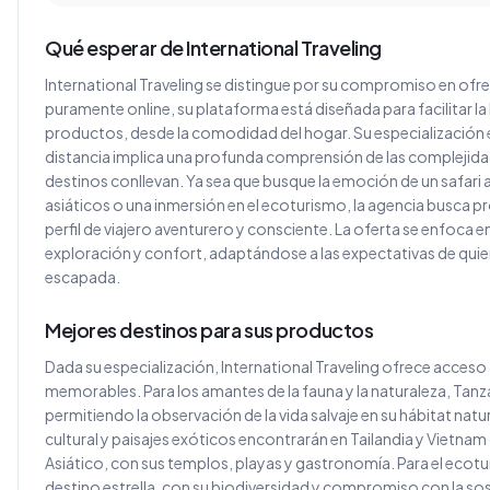
Qué esperar de International Traveling
International Traveling se distingue por su compromiso en ofrec
puramente online, su plataforma está diseñada para facilitar l
productos, desde la comodidad del hogar. Su especialización en
distancia implica una profunda comprensión de las complejidad
destinos conllevan. Ya sea que busque la emoción de un safari a
asiáticos o una inmersión en el ecoturismo, la agencia busca
perfil de viajero aventurero y consciente. La oferta se enfoca e
exploración y confort, adaptándose a las expectativas de qui
escapada.
Mejores destinos para sus productos
Dada su especialización, International Traveling ofrece acces
memorables. Para los amantes de la fauna y la naturaleza, Tanza
permitiendo la observación de la vida salvaje en su hábitat nat
cultural y paisajes exóticos encontrarán en Tailandia y Vietna
Asiático, con sus templos, playas y gastronomía. Para el ecotu
destino estrella, con su biodiversidad y compromiso con la sos