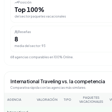
Posición
Top
100
%
del sector
paquetes vacacionales
Reseñas
8
media del sector:
93
68
agencia
s
comparable
s
en
100% Online
.
International Traveling
vs. la competencia
Comparativa rápida con las agencias más similares.
PAQUETES
AGENCIA
VALORACIÓN
TIPO
V
VACACIONALES