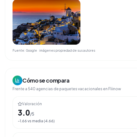
Fuente: Google · imágenes propiedad de sus autores
Cómo se compara
Frente a
540
agencias de
paquetes vacacionales
en Fliinow
Valoración
3.0
/5
-1.66
vs media (
4.66
)