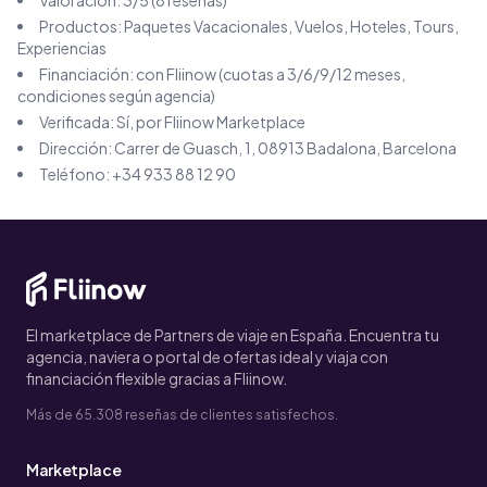
Productos:
Paquetes Vacacionales, Vuelos, Hoteles, Tours,
Experiencias
Financiación: con Fliinow (cuotas a 3/6/9/12 meses,
condiciones según agencia)
Verificada: Sí, por Fliinow Marketplace
Dirección:
Carrer de Guasch, 1, 08913 Badalona, Barcelona
Teléfono:
+34 933 88 12 90
El marketplace de Partners de viaje en España. Encuentra tu
agencia, naviera o portal de ofertas ideal y viaja con
financiación flexible gracias a Fliinow.
Más de 65.308 reseñas de clientes satisfechos.
Marketplace