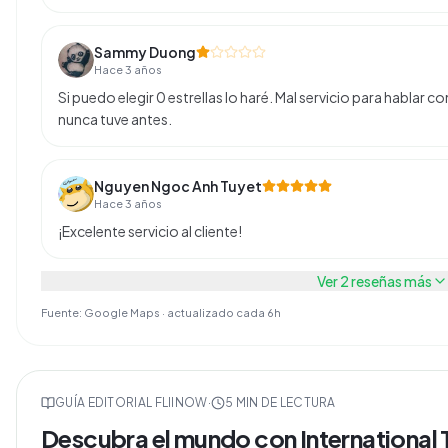
Sammy Duong
Hace 3 años
Si puedo elegir 0 estrellas lo haré. Mal servicio para hablar c
nunca tuve antes.
Nguyen Ngoc Anh Tuyet
Hace 3 años
¡Excelente servicio al cliente!
Ver
2
reseñas más
Fuente: Google Maps · actualizado cada 6h
GUÍA EDITORIAL FLIINOW
·
5
MIN DE LECTURA
Descubra el mundo con International Tr