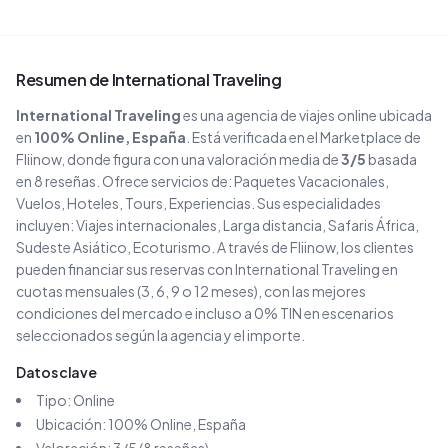
Resumen de
International Traveling
International Traveling
es una agencia de viajes
online
ubicada
en
100% Online
, España
. Está verificada en el Marketplace de
Fliinow, donde figura con una valoración media de
3
/5
basada
en
8
reseñas
. Ofrece servicios de:
Paquetes Vacacionales,
Vuelos, Hoteles, Tours, Experiencias
.
Sus especialidades
incluyen:
Viajes internacionales, Larga distancia, Safaris África,
Sudeste Asiático, Ecoturismo
.
A través de Fliinow, los clientes
pueden financiar sus reservas con
International Traveling
en
cuotas mensuales (3, 6, 9 o 12 meses), con las mejores
condiciones del mercado e incluso a 0% TIN en escenarios
seleccionados según la agencia y el importe.
Datos clave
Tipo:
Online
Ubicación:
100% Online
, España
Valoración:
3
/5 (
8
reseñas)