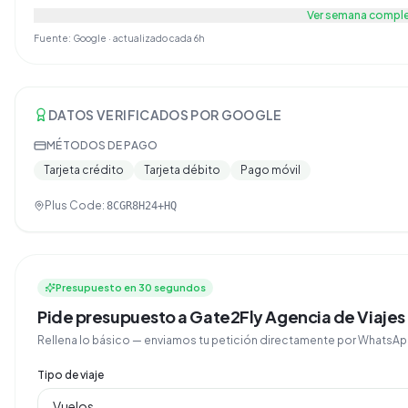
Ver semana compl
Fuente: Google · actualizado cada 6h
DATOS VERIFICADOS POR GOOGLE
MÉTODOS DE PAGO
Tarjeta crédito
Tarjeta débito
Pago móvil
Plus Code:
8CGR8H24+HQ
Presupuesto en 30 segundos
Pide presupuesto a Gate2Fly Agencia de Viajes
Rellena lo básico — enviamos tu petición directamente por Whats
Tipo de viaje