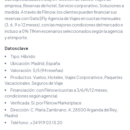
empresa, Reservas de hotel, Servicio corporativo, Soluciones a
medida
.
A través de Fliinow, los clientes pueden financiar sus
reservas con
Gate2Fly Agencia de Viajes
en cuotas mensuales
(3, 6, 9 o 12 meses), con las mejores condiciones del mercado e
incluso a 0% TIN en escenarios seleccionados según la agencia
y el importe.
Datos clave
Tipo:
Híbrido
Ubicación:
Madrid
, España
Valoración:
5
/5 (
94
reseñas)
Productos:
Vuelos, Hoteles, Viajes Corporativos, Paquetes
Vacacionales, Seguros de Viaje
Financiación: con Fliinow (cuotas a 3/6/9/12 meses,
condiciones según agencia)
Verificada: Sí, por Fliinow Marketplace
Dirección:
C. María Zambrano, 4, 28500 Arganda del Rey,
Madrid
Teléfono:
+34 919 03 15 20