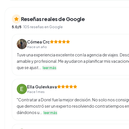
Reseñas reales de Google
5.0
/5
·
105
reseñas en Google
Córnea Crc
Hace un año
Tuve una experiencia excelente con la agencia de viajes. De
amable y profesional. Me ayudaron a planificar mis vacacion
que se ajust…
leer más
Ella Gulevkava
Hace 1 mes
"Contratar a Dorel fue la mejor decisión. No solo nos consi
que demostró ser un experto resolviendo contratiempos en 
dándonos u…
leer más