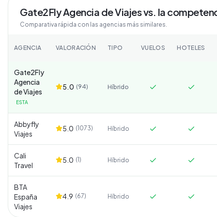
Gate2Fly Agencia de Viajes
vs. la competen
Comparativa rápida con las agencias más similares.
AGENCIA
VALORACIÓN
TIPO
VUELOS
HOTELES
Gate2Fly
Agencia
5.0
(
94
)
Híbrido
de Viajes
ESTA
Abbyfly
5.0
(
1073
)
Híbrido
Viajes
Cali
5.0
(
1
)
Híbrido
Travel
BTA
4.9
España
(
67
)
Híbrido
Viajes