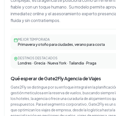
complejas, esta agencia se posiciona como un referent
fiable y con un toque humano. Su modelo permite apro
inmediatez online y el asesoramiento experto presencia
fluida y sin contratiempos.
MEJOR TEMPORADA
Primavera y otoño para ciudades, verano para costa
DESTINOS DESTACADOS
Londres · Grecia · Nueva York · Tailandia · Praga
Qué esperar de Gate2Fly Agencia de Viajes
Gate2Fly se distingue por su enfoque integral en la planificació
gestión meticulosa en la reserva de vuelos, buscando siempre 
los hoteles, la agencia ofrece una curaduría de alojamientos qu
presupuestos. Para el segmento corporativo, Gate2Fly es un 
que optimizan los viajes de empresa, desde la logística hasta 
especialización en gestiones de vuelos, viajes de empresa, rese