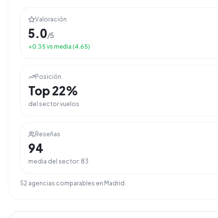
Valoración
5.0
/5
+
0.35
vs media (
4.65
)
Posición
Top
22
%
del sector
vuelos
Reseñas
94
media del sector:
83
52
agencia
s
comparable
s
en
Madrid
.