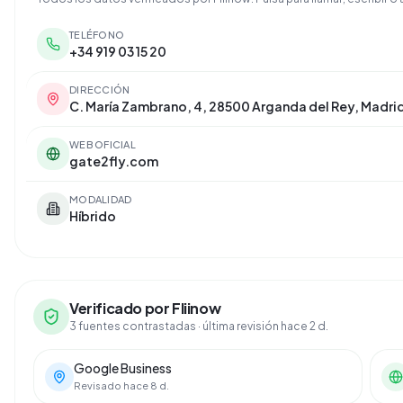
TELÉFONO
+34 919 03 15 20
DIRECCIÓN
C. María Zambrano, 4, 28500 Arganda del Rey, Madri
WEB OFICIAL
gate2fly.com
MODALIDAD
Híbrido
Verificado por Fliinow
3 fuentes contrastadas
· última revisión hace 2 d.
Google Business
Revisado hace 8 d.