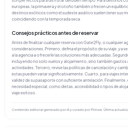
son perfectos para disfrutar del buen tiempo. Para destinos co
europeas, la primavera y el otoño también ofrecen un equilibri
destinos exóticos como el sudeste asiático suelen tener sus m
coincidiendo con la temporada seca.
Consejos prácticos antes de reservar
Antes de finalizar cualquier reserva con Gate2Fly, o cualquier 
consideraciones. Primero, defina el propósito de su viaje, ya
a la agencia a ofrecerle las soluciones más adecuadas. Segund
incluyendo no solo vuelos y alojamiento, sino también gastos 
actividades. Tercero, revise las políticas de cancelación y cam
estas pueden variar significativamente. Cuarto, para viajes inter
validez de su pasaporte con suficiente antelación. Finalmente,
necesidad especial, como dietas, accesibilidad o tipos de alo
viaje exitoso.
Contenido editorial generado por IA y curado por Fliinow. Última actualiz