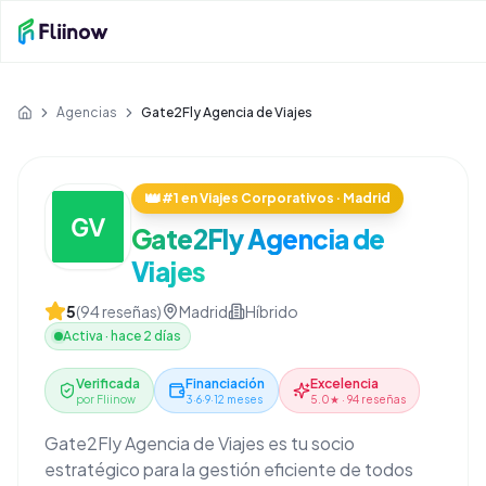
Saltar al contenido principal
Agencias
Gate2Fly Agencia de Viajes
Inicio
👑
#1 en Viajes Corporativos · Madrid
Gate2Fly Agencia de
Viajes
5
(
94
reseñas)
Madrid
Híbrido
Activa
·
hace 2 días
Verificada
Financiación
Excelencia
por Fliinow
3·6·9·12 meses
5.0★ · 94 reseñas
Gate2Fly Agencia de Viajes es tu socio
estratégico para la gestión eficiente de todos