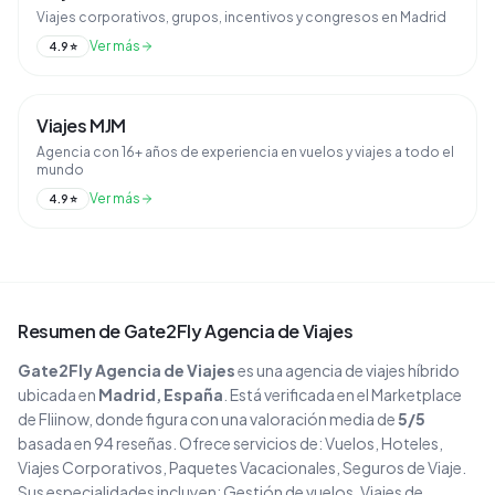
Viajes corporativos, grupos, incentivos y congresos en Madrid
Ver más
4.9
⭐
Viajes MJM
Agencia con 16+ años de experiencia en vuelos y viajes a todo el
mundo
Ver más
4.9
⭐
Resumen de
Gate2Fly Agencia de Viajes
Gate2Fly Agencia de Viajes
es una agencia de viajes
híbrido
ubicada en
Madrid
, España
. Está verificada en el Marketplace
de Fliinow, donde figura con una valoración media de
5
/5
basada en
94
reseñas
. Ofrece servicios de:
Vuelos, Hoteles,
Viajes Corporativos, Paquetes Vacacionales, Seguros de Viaje
.
Sus especialidades incluyen:
Gestión de vuelos, Viajes de