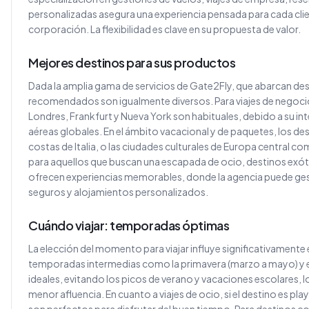
personalizadas asegura una experiencia pensada para cada client
corporación. La flexibilidad es clave en su propuesta de valor.
Mejores destinos para sus productos
Dada la amplia gama de servicios de Gate2Fly, que abarcan desd
recomendados son igualmente diversos. Para viajes de negoc
Londres, Frankfurt y Nueva York son habituales, debido a su i
aéreas globales. En el ámbito vacacional y de paquetes, los de
costas de Italia, o las ciudades culturales de Europa central
para aquellos que buscan una escapada de ocio, destinos exóti
ofrecen experiencias memorables, donde la agencia puede gest
seguros y alojamientos personalizados.
Cuándo viajar: temporadas óptimas
La elección del momento para viajar influye significativamente 
temporadas intermedias como la primavera (marzo a mayo) y e
ideales, evitando los picos de verano y vacaciones escolares, l
menor afluencia. En cuanto a viajes de ocio, si el destino es pl