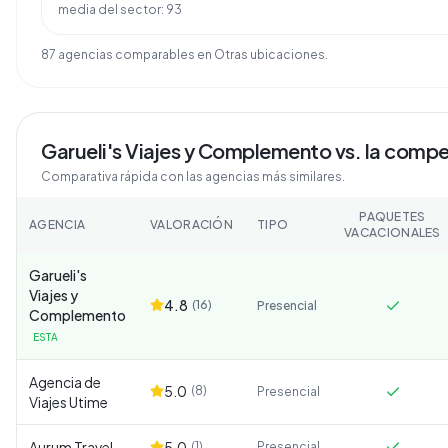
media del sector:
93
87
agencia
s
comparable
s
en
Otras ubicaciones
.
Garueli's Viajes y Complemento
vs. la comp
Comparativa rápida con las agencias más similares.
PAQUETES
AGENCIA
VALORACIÓN
TIPO
VACACIONALES
Garueli's
Viajes y
4.8
(
16
)
Presencial
Complemento
ESTA
Agencia de
5.0
(
8
)
Presencial
Viajes Utime
Aurum Travel
5.0
(
1
)
Presencial