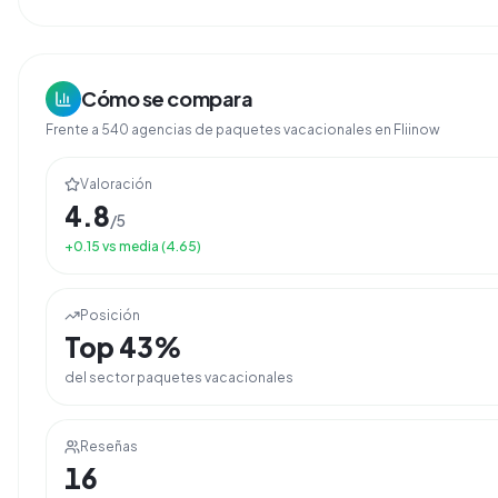
Cómo se compara
Frente a
540
agencias de
paquetes vacacionales
en Fliinow
Valoración
4.8
/5
+
0.15
vs media (
4.65
)
Posición
Top
43
%
del sector
paquetes vacacionales
Reseñas
16