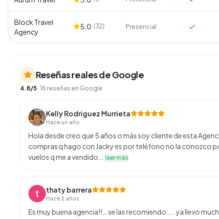
Block Travel
5.0
(
32
)
Presencial
Agency
Reseñas reales de Google
4.8
/5
·
16
reseñas en Google
Kelly Rodriguez Murrieta
Hace un año
Hola desde creo que 5 años o más soy cliente de esta Agencia 
compras q hago con Jacky es por teléfono no la conozco po
vuelos q me a vendido…
leer más
thaty barrera
Hace 2 años
Es muy buena agencia!!… se las recomiendo….. ya llevo mu