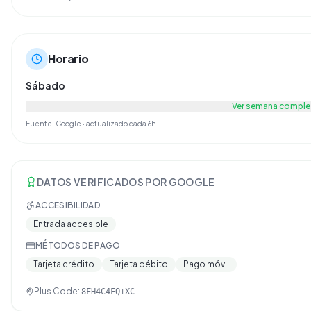
Horario
Sábado
Ver semana comple
Fuente: Google · actualizado cada 6h
DATOS VERIFICADOS POR GOOGLE
ACCESIBILIDAD
Entrada accesible
MÉTODOS DE PAGO
Tarjeta crédito
Tarjeta débito
Pago móvil
Plus Code:
8FH4C4FQ+XC