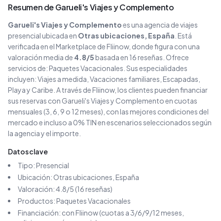
Resumen de
Garueli's Viajes y Complemento
Garueli's Viajes y Complemento
es una agencia de viajes
presencial
ubicada en
Otras ubicaciones
, España
. Está
verificada en el Marketplace de Fliinow, donde figura con una
valoración media de
4.8
/5
basada en
16
reseñas
. Ofrece
servicios de:
Paquetes Vacacionales
.
Sus especialidades
incluyen:
Viajes a medida, Vacaciones familiares, Escapadas,
Playa y Caribe
.
A través de Fliinow, los clientes pueden financiar
sus reservas con
Garueli's Viajes y Complemento
en cuotas
mensuales (3, 6, 9 o 12 meses), con las mejores condiciones del
mercado e incluso a 0% TIN en escenarios seleccionados según
la agencia y el importe.
Datos clave
Tipo:
Presencial
Ubicación:
Otras ubicaciones
, España
Valoración:
4.8
/5 (
16
reseñas)
Productos:
Paquetes Vacacionales
Financiación: con Fliinow (cuotas a 3/6/9/12 meses,