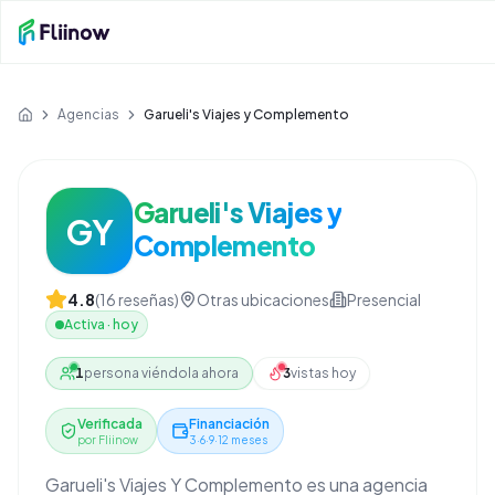
Saltar al contenido principal
Agencias
Garueli's Viajes y Complemento
Inicio
Garueli's Viajes y
GY
Complemento
4.8
(
16
reseñas)
Otras ubicaciones
Presencial
Activa
·
hoy
1
persona viéndola ahora
3
vistas hoy
Verificada
Financiación
por Fliinow
3·6·9·12 meses
Garueli's Viajes Y Complemento es una agencia