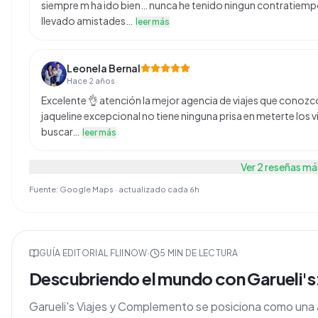
siempre m ha ido bien… nunca he tenido ningun contratiempo
llevado amistades…
leer más
Leonela Bernal
Hace 2 años
Excelente 👌 atención la mejor agencia de viajes que conozco
jaqueline excepcional no tiene ninguna prisa en meterte los v
buscar…
leer más
Ver
2
reseñas má
Fuente: Google Maps · actualizado cada 6h
GUÍA EDITORIAL FLIINOW
·
5
MIN DE LECTURA
Descubriendo el mundo con Garueli's
Garueli's Viajes y Complemento se posiciona como una 