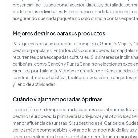
presencial facilita una comunicación directa y detallada, permit
preferencias individuales. Es un espacio donde la experiencia de
asegurando que cada paquete no solo cumpla con las expectati
Mejores destinos para sus productos
Para quienes buscan un paquete completo, Garueli's Viajes y
destinos populares. Entre los clásicos europeos, las capitale
recurrentes para escapadas culturales. Si su interés se inclina hac
caribeñas, como Cancún y Punta Cana, son elecciones excelent
circuitos por Tailandia, Vietnam o un safari por Kenia pueden se
su infraestructura turística, facilitan la creación de paquetes i
y lleno de actividades.
Cuándo viajar: temporadas óptimas
La elección de la temporada adecuada es crucial para disfrutar 
destinos europeos, la primavera (abril-junio) y el otoño (sept
menor afluencia de turistas. Si su destino es el Caribe o el Sude
ser los más recomendables, evitando la temporada de lluvias y h
seca, generalmente de junio a octubre, permite una mejor obser