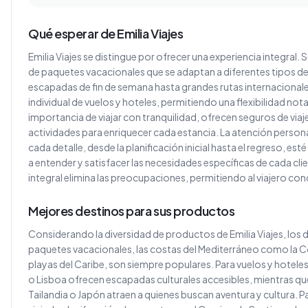
Qué esperar de Emilia Viajes
Emilia Viajes se distingue por ofrecer una experiencia integral.
de paquetes vacacionales que se adaptan a diferentes tipos de
escapadas de fin de semana hasta grandes rutas internacionales.
individual de vuelos y hoteles, permitiendo una flexibilidad n
importancia de viajar con tranquilidad, ofrecen seguros de viaj
actividades para enriquecer cada estancia. La atención persona
cada detalle, desde la planificación inicial hasta el regreso, e
a entender y satisfacer las necesidades específicas de cada clie
integral elimina las preocupaciones, permitiendo al viajero co
Mejores destinos para sus productos
Considerando la diversidad de productos de Emilia Viajes, los
paquetes vacacionales, las costas del Mediterráneo como la Cost
playas del Caribe, son siempre populares. Para vuelos y hotel
o Lisboa ofrecen escapadas culturales accesibles, mientras 
Tailandia o Japón atraen a quienes buscan aventura y cultura. 