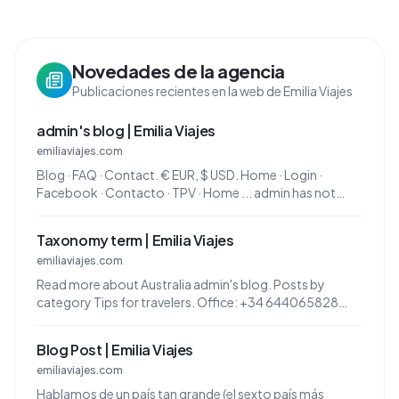
Novedades de la agencia
Publicaciones recientes en la web de Emilia Viajes
admin's blog | Emilia Viajes
emiliaviajes.com
Blog · FAQ · Contact. € EUR, $ USD. Home · Login ·
Facebook · Contacto · TPV · Home ... admin has not
created any blog entries. Posts by category. Tips for ...
Taxonomy term | Emilia Viajes
emiliaviajes.com
Read more about Australia admin's blog. Posts by
category Tips for travelers. Office: +34 644065828
Móvil: info@emiliaviajes.com
Blog Post | Emilia Viajes
emiliaviajes.com
Hablamos de un país tan grande (el sexto país más