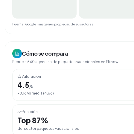
Fuente: Google · imágenes propiedad de sus autores
Cómo se compara
Frente a
540
agencias de
paquetes vacacionales
en Fliinow
Valoración
4.5
/5
-0.16
vs media (
4.66
)
Posición
Top
87
%
del sector
paquetes vacacionales