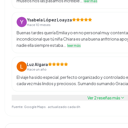
museos nos las pasamos increíble…
leer más
Ysabela López Loayza
Hace 10 meses
Buenas tardes quería Emilia yo en no personal muy contenta 
incondicional que tú niña Chiara es una buena anfitriona apo
nadie ella siempre estaba…
leer más
Luz Algara
Hace un año
El viaje ha sido especial, perfecto organizado y controlad
cada vez más lindos y preciosos. Sumando sumando Gracias
Ver
2
reseñas más
Fuente: Google Maps · actualizado cada 6h