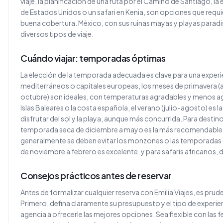
viaje, la planificación de una ruta por el Camino de Santiago, l
de Estados Unidos o un safari en Kenia, son opciones que requi
buena cobertura. México, con sus ruinas mayas y playas paradis
diversos tipos de viaje.
Cuándo viajar: temporadas óptimas
La elección de la temporada adecuada es clave para una experie
mediterráneos o capitales europeas, los meses de primavera (a
octubre) son ideales, con temperaturas agradables y menos agl
Islas Baleares o la costa española, el verano (julio-agosto) es 
disfrutar del sol y la playa, aunque más concurrida. Para destino
temporada seca de diciembre a mayo es la más recomendable. Si
generalmente se deben evitar los monzones o las temporadas de
de noviembre a febrero es excelente, y para safaris africanos, d
Consejos prácticos antes de reservar
Antes de formalizar cualquier reserva con Emilia Viajes, es pru
Primero, defina claramente su presupuesto y el tipo de experie
agencia a ofrecerle las mejores opciones. Sea flexible con las fe