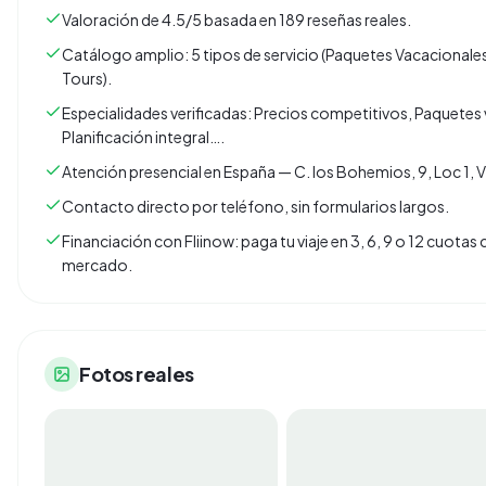
Valoración de 4.5/5 basada en 189 reseñas reales.
Catálogo amplio: 5 tipos de servicio (Paquetes Vacacionales
Tours).
Especialidades verificadas: Precios competitivos, Paquetes 
Planificación integral….
Atención presencial en España — C. los Bohemios, 9, Loc 1, V
Contacto directo por teléfono, sin formularios largos.
Financiación con Fliinow: paga tu viaje en 3, 6, 9 o 12 cuota
mercado.
Fotos reales