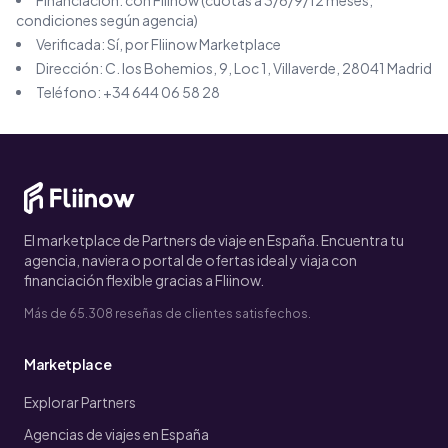
Financiación: con Fliinow (cuotas a 3/6/9/12 meses,
condiciones según agencia)
Verificada: Sí, por Fliinow Marketplace
Dirección:
C. los Bohemios, 9, Loc 1, Villaverde, 28041 Madrid
Teléfono:
+34 644 06 58 28
El marketplace de Partners de viaje en España. Encuentra tu
agencia, naviera o portal de ofertas ideal y viaja con
financiación flexible gracias a Fliinow.
Más de 65.308 reseñas de clientes satisfechos.
Marketplace
Explorar Partners
Agencias de viajes en España