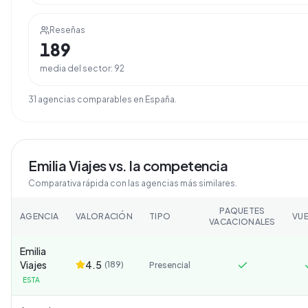
Reseñas
189
media del sector:
92
31
agencia
s
comparable
s
en
España
.
Emilia Viajes
vs. la competencia
Comparativa rápida con las agencias más similares.
PAQUETES
AGENCIA
VALORACIÓN
TIPO
VU
VACACIONALES
Emilia
Viajes
4.5
(
189
)
Presencial
ESTA