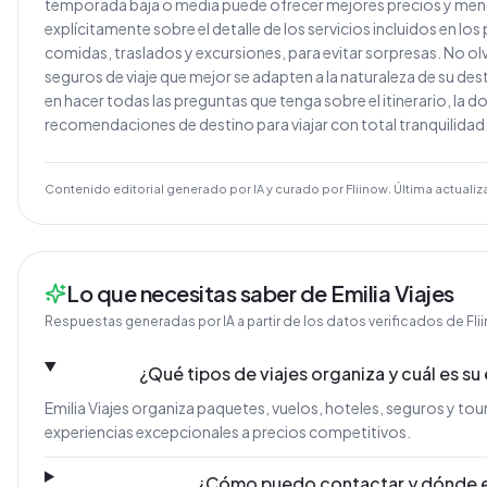
temporada baja o media puede ofrecer mejores precios y me
explícitamente sobre el detalle de los servicios incluidos en l
comidas, traslados y excursiones, para evitar sorpresas. No ol
seguros de viaje que mejor se adapten a la naturaleza de su des
en hacer todas las preguntas que tenga sobre el itinerario, la 
recomendaciones de destino para viajar con total tranquilidad
Contenido editorial generado por IA y curado por Fliinow. Última actualiz
Lo que necesitas saber de Emilia Viajes
Respuestas generadas por IA a partir de los datos verificados de Fli
¿Qué tipos de viajes organiza y cuál es su
Emilia Viajes organiza paquetes, vuelos, hoteles, seguros y tour
experiencias excepcionales a precios competitivos.
¿Cómo puedo contactar y dónde 