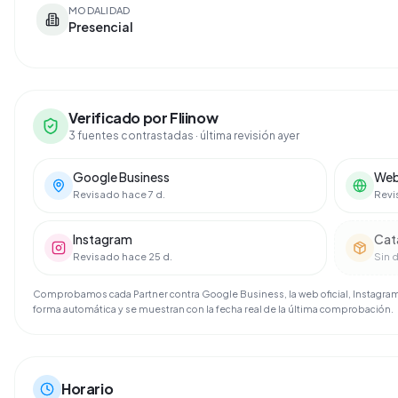
MODALIDAD
Presencial
Verificado por Fliinow
3 fuentes contrastadas
· última revisión ayer
Google Business
Web 
Revisado hace 7 d.
Revi
Instagram
Cat
Revisado hace 25 d.
Sin 
Comprobamos cada Partner contra Google Business, la web oficial, Instagram 
forma automática y se muestran con la fecha real de la última comprobación.
Horario