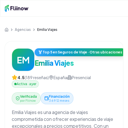
Saltar al contenido principal
Agencias
Emilia Viajes
Inicio
🏅
Top 5 en Seguros de Viaje · Otras ubicaciones
EM
Emilia Viajes
4.5
(
189
reseñas)
España
Presencial
Activa
·
ayer
Verificada
Financiación
por Fliinow
3·6·9·12 meses
Emilia Viajes es una agencia de viajes
comprometida con ofrecer experiencias de viaje
excepcionales a precios competitivos. Con un