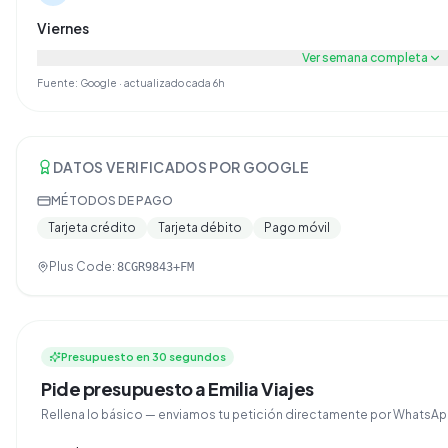
Viernes
Ver semana completa
Fuente: Google · actualizado cada 6h
DATOS VERIFICADOS POR GOOGLE
MÉTODOS DE PAGO
Tarjeta crédito
Tarjeta débito
Pago móvil
Plus Code:
8CGR9843+FM
Presupuesto en 30 segundos
Pide presupuesto a Emilia Viajes
Rellena lo básico — enviamos tu petición directamente por Whats