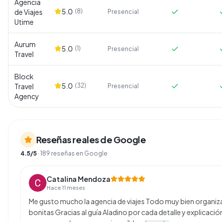
Agencia
5.0
de Viajes
(
8
)
Presencial
Utime
Aurum
5.0
(
1
)
Presencial
Travel
Block
5.0
Travel
(
32
)
Presencial
Agency
Reseñas reales de Google
4.5
/5
·
189
reseñas en Google
Catalina Mendoza
Hace 11 meses
Me gusto mucho la agencia de viajes Todo muy bien orga
bonitas Gracias al guía Aladino por cada detalle y explicaci