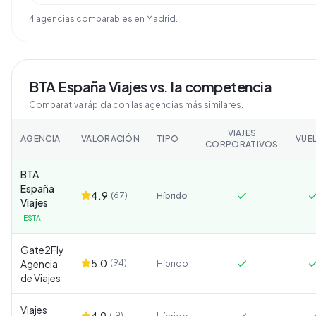
4
agencia
s
comparable
s
en
Madrid
.
BTA España Viajes
vs. la competencia
Comparativa rápida con las agencias más similares.
VIAJES
AGENCIA
VALORACIÓN
TIPO
VUE
CORPORATIVOS
BTA
España
4.9
(
67
)
Híbrido
Viajes
ESTA
Gate2Fly
5.0
Agencia
(
94
)
Híbrido
de Viajes
Viajes
4.9
(
19
)