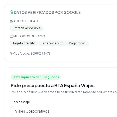
DATOS VERIFICADOS POR GOOGLE
ACCESIBILIDAD
Entrada accesible
MÉTODOS DE PAGO
Tarjeta crédito
Tarjeta débito
Pago móvil
Plus Code:
8CFQX57J+73
Presupuesto en 30 segundos
Pide presupuesto a BTA España Viajes
Rellena lo básico — enviamos tu petición directamente por Whats
Tipo de viaje