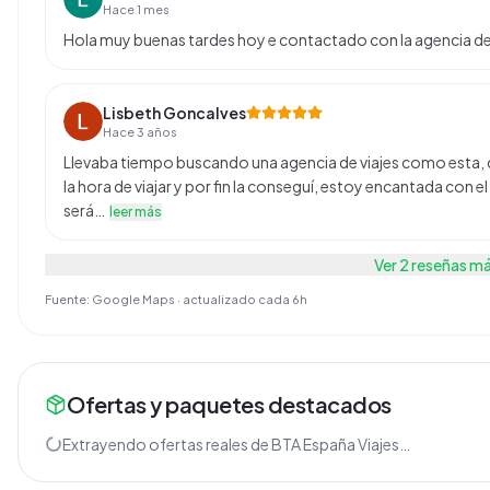
Hace 1 mes
Hola muy buenas tardes hoy e contactado con la agencia de 
Lisbeth Goncalves
Hace 3 años
Llevaba tiempo buscando una agencia de viajes como esta, 
la hora de viajar y por fin la conseguí, estoy encantada con e
será…
leer más
Ver
2
reseñas m
Fuente: Google Maps · actualizado cada 6h
Ofertas y paquetes destacados
Extrayendo ofertas reales de
BTA España Viajes
…