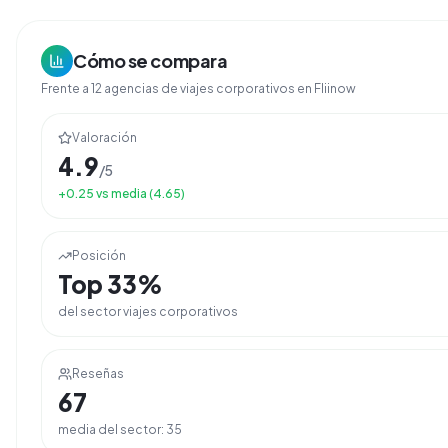
Cómo se compara
Frente a
12
agencias de
viajes corporativos
en Fliinow
Valoración
4.9
/5
+
0.25
vs media (
4.65
)
Posición
Top
33
%
del sector
viajes corporativos
Reseñas
67
media del sector:
35