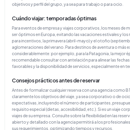
objetivos y perfil del grupo, ya sea para trabajo o para ocio.
Cuándo viajar: temporadas óptimas
Para eventos de empresa y viajes corporativos, los meses de m
ser óptimos en Europa, evitando las vacaciones estivales y los
para incentivos, la primavera (abril-mayo) y el otoño (septiemb
aglomeraciones del verano. Para destinos de aventura o más ex
considerablemente: por ejemplo, para la Patagonia, la mejor 
recomendable consultar con antelación para alinear las fechas 
favorables y la disponibilidad de servicios, especialmente en 
Consejos prácticos antes de reservar
Antes de formalizar cualquier reserva con una agencia como BT
claramente los objetivos del viaje, ya sea corporativo o de ocio
expectativas, incluyendo el número de participantes, presupue
requisito especial (dietas, accesibilidad, etc.). Si es un viaje c
viajes de su empresa. Consulte sobre la flexibilidad en las reser
abierto y detallado con la agencia permitirá a los profesionale
sus requerimientos, optimizando tiempos y recursos.