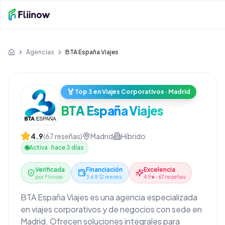
Saltar al contenido principal
Agencias
BTA España Viajes
Inicio
🏅
Top 3 en Viajes Corporativos · Madrid
BTA España Viajes
4.9
(
67
reseñas)
Madrid
Híbrido
Activa
·
hace 3 días
Verificada
Financiación
Excelencia
por Fliinow
3·6·9·12 meses
4.9★ · 67 reseñas
BTA España Viajes es una agencia especializada
en viajes corporativos y de negocios con sede en
Madrid. Ofrecen soluciones integrales para