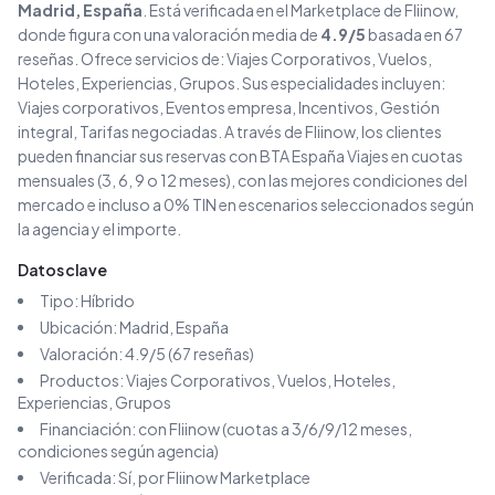
Madrid
, España
. Está verificada en el Marketplace de Fliinow,
donde figura con una valoración media de
4.9
/5
basada en
67
reseñas
. Ofrece servicios de:
Viajes Corporativos, Vuelos,
Hoteles, Experiencias, Grupos
.
Sus especialidades incluyen:
Viajes corporativos, Eventos empresa, Incentivos, Gestión
integral, Tarifas negociadas
.
A través de Fliinow, los clientes
pueden financiar sus reservas con
BTA España Viajes
en cuotas
mensuales (3, 6, 9 o 12 meses), con las mejores condiciones del
mercado e incluso a 0% TIN en escenarios seleccionados según
la agencia y el importe.
Datos clave
Tipo:
Híbrido
Ubicación:
Madrid
, España
Valoración:
4.9
/5 (
67
reseñas)
Productos:
Viajes Corporativos, Vuelos, Hoteles,
Experiencias, Grupos
Financiación: con Fliinow (cuotas a 3/6/9/12 meses,
condiciones según agencia)
Verificada: Sí, por Fliinow Marketplace