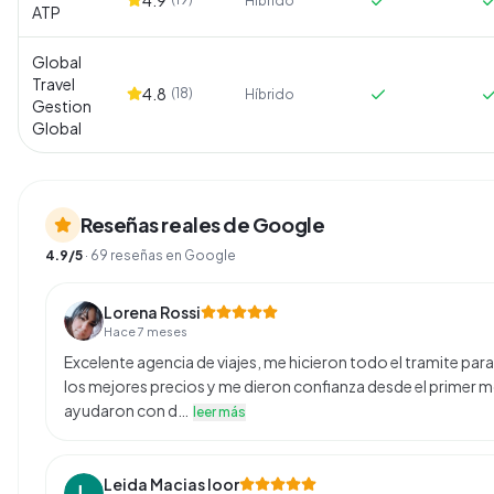
Híbrido
ATP
Global
Travel
4.8
(
18
)
Híbrido
Gestion
Global
Reseñas reales de Google
4.9
/5
·
69
reseñas en Google
Lorena Rossi
Hace 7 meses
Excelente agencia de viajes, me hicieron todo el tramite para
los mejores precios y me dieron confianza desde el primer
ayudaron con d…
leer más
Leida Macias loor