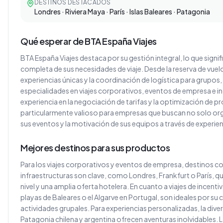
DESTINOS DESTACADOS
Londres · Riviera Maya · París · Islas Baleares · Patagonia
Qué esperar de BTA España Viajes
BTA España Viajes destaca por su gestión integral, lo que signi
completa de sus necesidades de viaje. Desde la reserva de vuelo
experiencias únicas y la coordinación de logística para grupos, 
especialidades en viajes corporativos, eventos de empresa e in
experiencia en la negociación de tarifas y la optimización de pr
particularmente valioso para empresas que buscan no solo organ
sus eventos y la motivación de sus equipos a través de experi
Mejores destinos para sus productos
Para los viajes corporativos y eventos de empresa, destinos 
infraestructuras son clave, como Londres, Frankfurt o París, 
nivel y una amplia oferta hotelera. En cuanto a viajes de incent
playas de Baleares o el Algarve en Portugal, son ideales por su
actividades grupales. Para experiencias personalizadas, la diver
Patagonia chilena y argentina ofrecen aventuras inolvidables. L