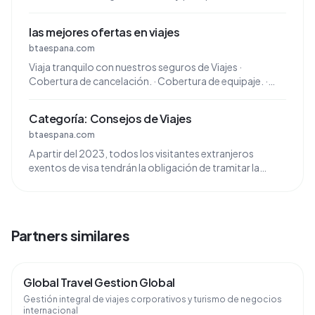
en estas fechas.
las mejores ofertas en viajes
btaespana.com
Viaja tranquilo con nuestros seguros de Viajes ·
Cobertura de cancelación. · Cobertura de equipaje. ·
Hasta 10.000€ en gastos médicos. · Seguro para el
ingreso a ...
Categoría: Consejos de Viajes
btaespana.com
A partir del 2023, todos los visitantes extranjeros
exentos de visa tendrán la obligación de tramitar la
autorización ETIAS, por eso desde BTA ESPAÑA
trataremos ...
Partners similares
Global Travel Gestion Global
Gestión integral de viajes corporativos y turismo de negocios
internacional