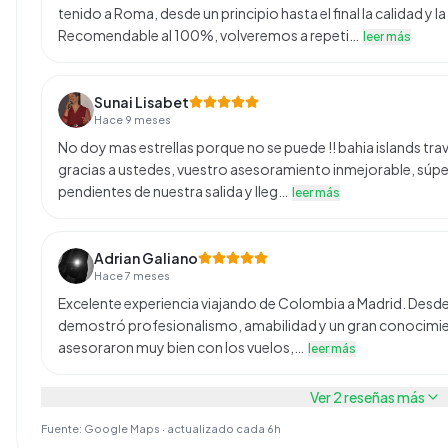
tenido a Roma, desde un principio hasta el final la calidad y l
Recomendable al 100%, volveremos a repeti…
leer más
Sunai Lisabet
Hace 9 meses
No doy mas estrellas porque no se puede !! bahia islands travel
gracias a ustedes, vuestro asesoramiento inmejorable, sú
pendientes de nuestra salida y lleg…
leer más
Adrian Galiano
Hace 7 meses
Excelente experiencia viajando de Colombia a Madrid. Desde 
demostró profesionalismo, amabilidad y un gran conocimient
asesoraron muy bien con los vuelos,…
leer más
Ver
2
reseñas más
Fuente: Google Maps · actualizado cada 6h