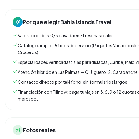
Por qué elegir
Bahia Islands Travel
Valoración de 5.0/5 basada en 71 reseñas reales.
Catálogo amplio: 5 tipos de servicio (Paquetes Vacacionales
Cruceros).
Especialidades verificadas: Islas paradisíacas, Caribe, Maldiv
Atención híbrido en Las Palmas — C. Jilguero, 2, Carabanche
Contacto directo por teléfono, sin formularios largos.
Financiación con Fliinow: paga tu viaje en 3, 6, 9 o 12 cuota
mercado.
Fotos reales