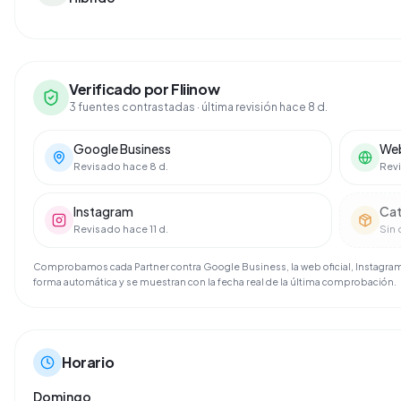
Verificado por Fliinow
3 fuentes contrastadas
· última revisión hace 8 d.
Google Business
Web
Revisado hace 8 d.
Revi
Instagram
Cat
Revisado hace 11 d.
Sin 
Comprobamos cada Partner contra Google Business, la web oficial, Instagram 
forma automática y se muestran con la fecha real de la última comprobación.
Horario
Domingo