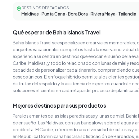
DESTINOS DESTACADOS
Maldivas · Punta Cana · Bora Bora · Riviera Maya · Tailandia
Qué esperar de Bahia Islands Travel
Bahia Islands Travel se especializa en crear viajes memorables
paquetes vacacionales completos hasta la reserva individual de
experiencia se centra en destinos que evocan el sueño de la evasi
Caribe, Maldivas, y todo lo relacionado con lunas de miel y res
capacidad de personalizar cada itinerario, comprendiendo que 
deseos únicos. El enfoque híbrido permite a los clientes gestion
disfrutan del respaldo y la asistencia de expertos cuando lo ne
soluciones eficientes en cada etapa del proceso de planificaci
Mejores destinos para sus productos
Para los amantes de las islas paradisíacas y lunas de miel, Bahia
de ensueño. Las Maldivas, con sus bungalows sobre el agua y ar
predilecta. El Caribe, ofreciendo una diversidad de culturas y p
en República Dominicana hasta la sofisticación de Barbados, es