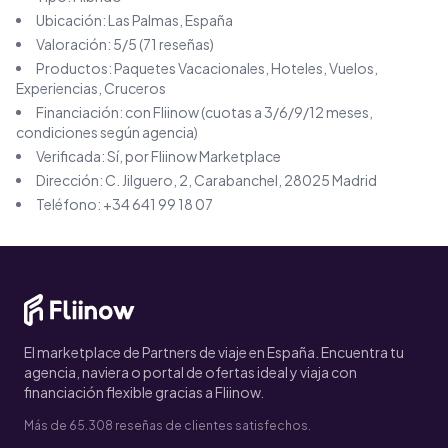
Ubicación:
Las Palmas
, España
Valoración:
5
/5 (
71
reseñas)
Productos:
Paquetes Vacacionales, Hoteles, Vuelos,
Experiencias, Cruceros
Financiación: con Fliinow (cuotas a 3/6/9/12 meses,
condiciones según agencia)
Verificada: Sí, por Fliinow Marketplace
Dirección:
C. Jilguero, 2, Carabanchel, 28025 Madrid
Teléfono:
+34 641 99 18 07
El marketplace de Partners de viaje en España. Encuentra tu
agencia, naviera o portal de ofertas ideal y viaja con
financiación flexible gracias a Fliinow.
Más de 65.308 reseñas de clientes satisfechos.