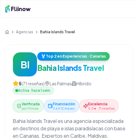
Saltar al contenido principal
Agencias
Bahia Islands Travel
Inicio
🏅
Top 2 en Experiencias · Canarias
BI
Bahia Islands Travel
5
(
71
reseñas)
Las Palmas
Híbrido
Activa
·
hace 1 sem.
Verificada
Financiación
Excelencia
por Fliinow
3·6·9·12 meses
5.0★ · 71 reseñas
Bahia Islands Travel es una agencia especializada
en destinos de playa e islas paradisíacas con base
en Canarias. Expertos en Caribe, Maldivas,