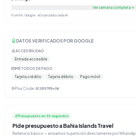
Ver semana completa
Fuente: Google · actualizado cada 6h
DATOS VERIFICADOS POR GOOGLE
ACCESIBILIDAD
Entrada accesible
MÉTODOS DE PAGO
Tarjeta crédito
Tarjeta débito
Pago móvil
Plus Code:
8CGR97M9+GW
Presupuesto en 30 segundos
Pide presupuesto a Bahia Islands Travel
Rellena lo básico — enviamos tu petición directamente por Whats