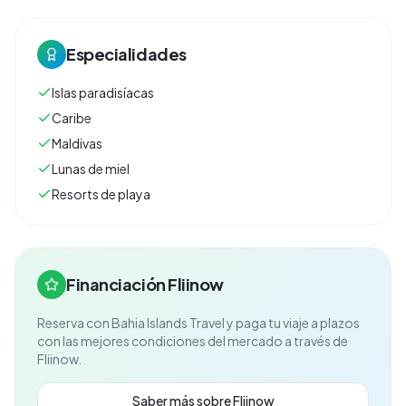
Especialidades
Islas paradisíacas
Caribe
Maldivas
Lunas de miel
Resorts de playa
Financiación Fliinow
Reserva con
Bahia Islands Travel
y paga tu viaje a plazos
con las mejores condiciones del mercado a través de
Fliinow.
Saber más sobre Fliinow