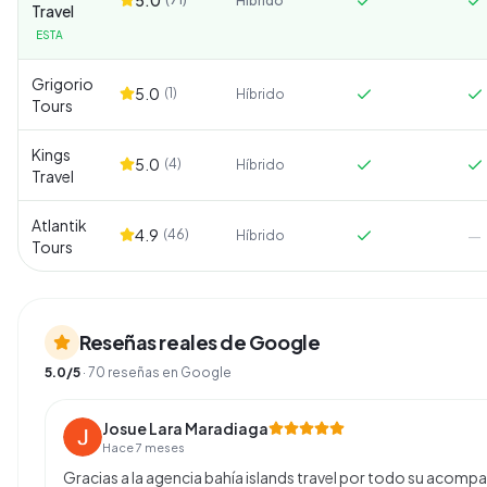
Híbrido
Travel
ESTA
Grigorio
5.0
(
1
)
Híbrido
Tours
Kings
5.0
(
4
)
Híbrido
Travel
Atlantik
4.9
(
46
)
—
Híbrido
Tours
Reseñas reales de Google
5.0
/5
·
70
reseñas en Google
Josue Lara Maradiaga
Hace 7 meses
Gracias a la agencia bahía islands travel por todo su acomp