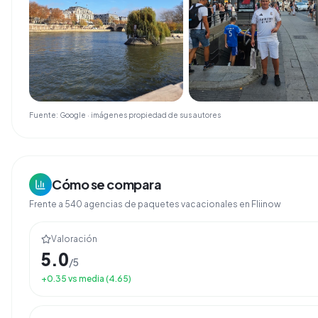
Fuente: Google · imágenes propiedad de sus autores
Cómo se compara
Frente a
540
agencias de
paquetes vacacionales
en Fliinow
Valoración
5.0
/5
+
0.35
vs media (
4.65
)