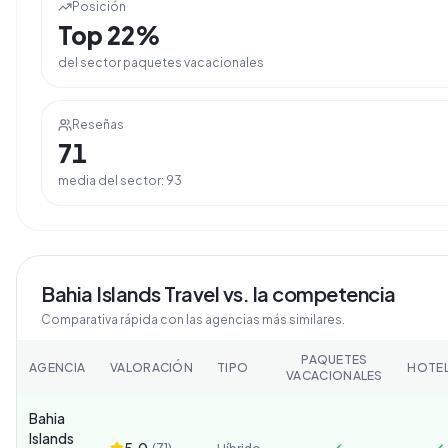
Posición
Top
22
%
del sector
paquetes vacacionales
Reseñas
71
media del sector:
93
Bahia Islands Travel
vs. la competencia
Comparativa rápida con las agencias más similares.
PAQUETES
AGENCIA
VALORACIÓN
TIPO
HOTE
VACACIONALES
Bahia
Islands
5.0
(
71
)