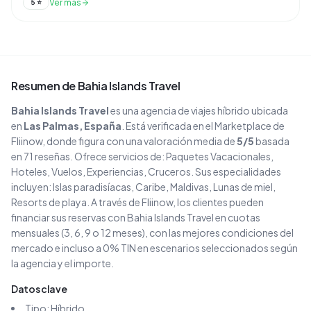
Ver más
5
⭐
Resumen de
Bahia Islands Travel
Bahia Islands Travel
es una agencia de viajes
híbrido
ubicada
en
Las Palmas
, España
. Está verificada en el Marketplace de
Fliinow, donde figura con una valoración media de
5
/5
basada
en
71
reseñas
. Ofrece servicios de:
Paquetes Vacacionales,
Hoteles, Vuelos, Experiencias, Cruceros
.
Sus especialidades
incluyen:
Islas paradisíacas, Caribe, Maldivas, Lunas de miel,
Resorts de playa
.
A través de Fliinow, los clientes pueden
financiar sus reservas con
Bahia Islands Travel
en cuotas
mensuales (3, 6, 9 o 12 meses), con las mejores condiciones del
mercado e incluso a 0% TIN en escenarios seleccionados según
la agencia y el importe.
Datos clave
Tipo:
Híbrido