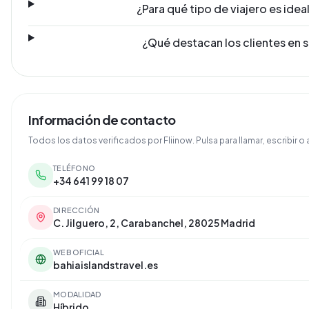
¿Para qué tipo de viajero es idea
¿Qué destacan los clientes en 
Información de contacto
Todos los datos verificados por Fliinow. Pulsa para llamar, escribir o a
TELÉFONO
+34 641 99 18 07
DIRECCIÓN
C. Jilguero, 2, Carabanchel, 28025 Madrid
WEB OFICIAL
bahiaislandstravel.es
MODALIDAD
Híbrido