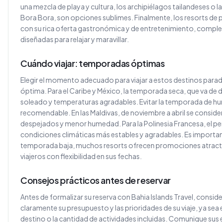
una mezcla de playa y cultura, los archipiélagos tailandeses o l
Bora Bora, son opciones sublimes. Finalmente, los resorts de pl
con su rica oferta gastronómica y de entretenimiento, compl
diseñadas para relajar y maravillar.
Cuándo viajar: temporadas óptimas
Elegir el momento adecuado para viajar a estos destinos paradi
óptima. Para el Caribe y México, la temporada seca, que va de d
soleado y temperaturas agradables. Evitar la temporada de hur
recomendable. En las Maldivas, de noviembre a abril se conside
despejados y menor humedad. Para la Polinesia Francesa, el p
condiciones climáticas más estables y agradables. Es importan
temporada baja, muchos resorts ofrecen promociones atractiv
viajeros con flexibilidad en sus fechas.
Consejos prácticos antes de reservar
Antes de formalizar su reserva con Bahia Islands Travel, consid
claramente su presupuesto y las prioridades de su viaje, ya sea el
destino o la cantidad de actividades incluidas. Comunique sus 